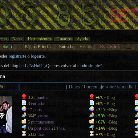
umes
Notas
Herramientas
Usuarios
Ayuda
mbiar
):
Página Principal
Entradas
Historial
Estadísticas
uedes
registrarte
o
logearte
.
cas del blog de
LaNsHoR
. ¿Quieres volver al
modo simple
?.
ina
60
[ Datos / Porcentaje sobre la media ]
+6%
8.25
puntos
~Blog
+0%
3
entradas
~Blog
+31%
17
posts
~Blog
+50%
3645
visitas
~Blog
+67%
5
puntuaciones
~Blog
+14%
Un post cada
214
vis.
~Blog
+7%
6332
días
~Blog