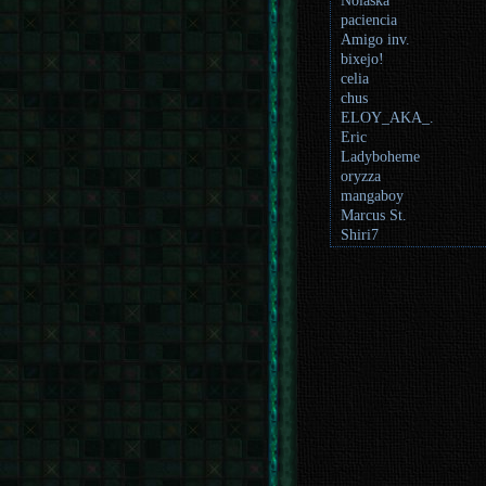
Nolaska
paciencia
Amigo inv.
bixejo!
celia
chus
ELOY_AKA_.
Eric
Ladyboheme
oryzza
mangaboy
Marcus St.
Shiri7