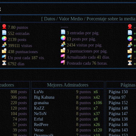
g
[ Datos / Valor Medio / Porcentaje sobre la media
-----
-
7.80
puntos
3
entradas por pág.
+
552
entradas
13
posts por pág.
+
2139
posts
2434
visitas por pág.
+
399111
visitas
3
puntuaciones por pág.
+
438
puntuaciones
Actualizado cada
41
días.
-
Un post cada
187
vis.
Posteado cada
76
horas.
+
6792
días
eadores
Mejores Admiradores
Páginas
808
posts
LuVo
9
puntos
x6
Página 150
306
posts
Big Kahuna
8
puntos
x42
Página 97
220
posts
granaína
8
puntos
x106
Página 152
120
posts
KuZZ
8
puntos
x7
Página 148
104
posts
NeToN
8
puntos
x37
Página 147
74
posts
Erful
8
puntos
x8
Página 138
57
posts
RedPere
8
puntos
x26
Página 146
39
posts
Verso
8
puntos
x120
Página 143
38
posts
Dreamwalk.
7
puntos
x10
Página 153