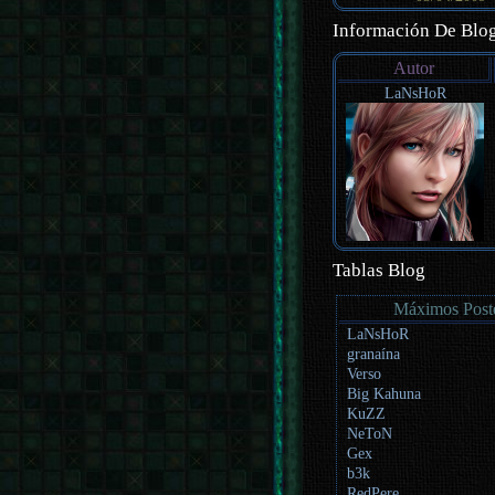
Información De Blo
Autor
LaNsHoR
Tablas Blog
Máximos Post
LaNsHoR
granaína
Verso
Big Kahuna
KuZZ
NeToN
Gex
b3k
RedPere