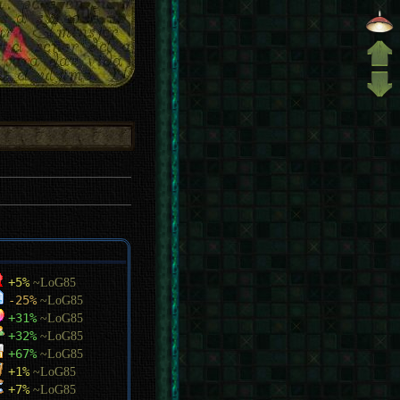
+5%
~LoG85
-25%
~LoG85
+31%
~LoG85
+32%
~LoG85
+67%
~LoG85
+1%
~LoG85
+7%
~LoG85