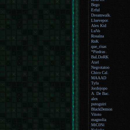
Bego
Erful
Dreamwalk.
Lluevepor.
Alex Kid
LuVo
Rosaína
RnK
que_risas
*Piedras .
BaLDoRK
Axel
Negrotatoo
Chico Cal.
MAAAD
Tyfa
Jordojopo
A. De Bac.
alex
putoguiri
BlackDemon
Vitoto
magnolia
MiC0Ni