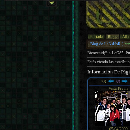
Portada
Blogs
Álb
Blog de LaNsHoR (
ca
Bienvenid@ a LoG85. P
Estás viendo las estadísti
Información De Pág
58
59
Vista Previa
05/04/2009