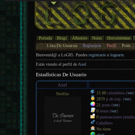
Portada
Blogs
Álbumes
Notas
Herramientas
Lista De Usuarios
Registrarse
Perfil
Posts
Bienvenid@ a LoG85. Puedes
registrarte
o
logearte
.
Estás viendo el perfil de
Axel
.
Estadísticas De Usuario
Axel
15.00
culombios (
ver
)
Neófito
2870
p.de.exp. (
ver
)
21
posts (
ver
)
0
notas (
ver
)
0
puntuaciones (medi
Caballero
No tiene