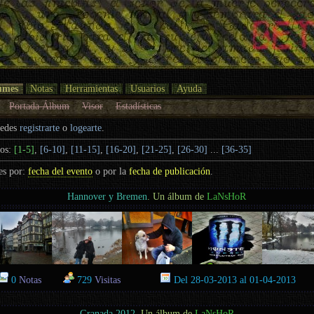
umes
Notas
Herramientas
Usuarios
Ayuda
Portada Álbum
Visor
Estadísticas
uedes
registrarte
o
logearte
.
dos:
[1-5]
,
[6-10]
,
[11-15]
,
[16-20]
,
[21-25]
,
[26-30]
...
[36-35]
es por:
fecha del evento
o por la
fecha de publicación
.
Hannover y Bremen
. Un álbum de
LaNsHoR
0
Notas
729
Visitas
Del 28-03-2013 al 01-04-2013
Granada 2012
. Un álbum de
LaNsHoR