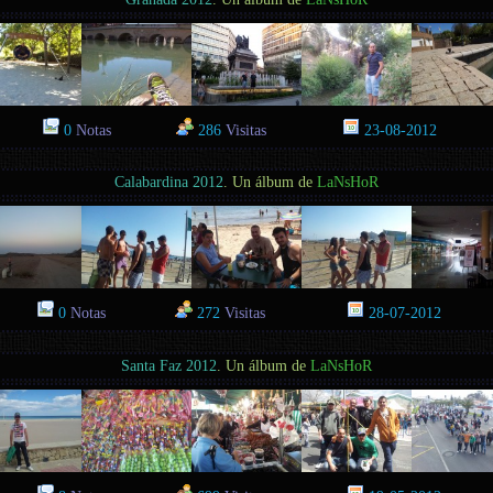
0
Notas
286
Visitas
23-08-2012
Calabardina 2012
. Un álbum de
LaNsHoR
0
Notas
272
Visitas
28-07-2012
Santa Faz 2012
. Un álbum de
LaNsHoR