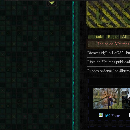
Portada
Blogs
Álb
Índice de Álbumes
Bienvenid@ a LoG85. P
Lista de álbumes publica
Puedes ordenar los álbum
169
Fotos