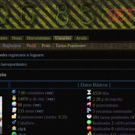
umes
Notas
Herramientas
Usuarios
Ayuda
Registrarse
Perfil
Posts
Tareas Pendientes
uedes
registrarte
o
logearte
.
Lluevepordentro
.
rio
[ Datos Básicos ]
7.00
culombios (
ver
)
6559
días
14959
p.de.exp. (
ver
)
2.28
p.de.exp/día
88
posts (
ver
)
0
posts/semana
133
notas (
ver
)
5
encuestas contestadas
4
puntuaciones (media:
9.25
)
691
tareas pendientes (
9
Caballero
Realizadas
2
calificacion
Realizadas
0
calificacion
click
Recibidas
121
calificacio