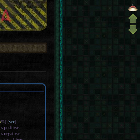
5
%) (
ver
)
es positivas
es negativas
nes positivas