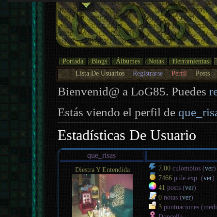
Portada
Blogs
Álbumes
Notas
Herramientas
Lista De Usuarios
Registrarse
Perfil
Posts
Bienvenid@ a LoG85. Puedes
r
Estás viendo el perfil de
que_ris
Estadísticas De Usuario
que_risas
7.00
culombios (
ver
)
Diestra Y Entendida
7466
p.de.exp. (
ver
)
41
posts (
ver
)
0
notas (
ver
)
3
puntuaciones (med
Doncella