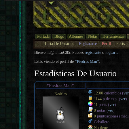
Portada
Blogs
Álbumes
Notas
Herramientas
Lista De Usuarios
Registrarse
Perfil
Posts
Bienvenid@ a LoG85. Puedes
registrarte
o
logearte
.
Estás viendo el perfil de
*Piedras Man*
.
Estadísticas De Usuario
*Piedras Man*
12.00
culombios (
ver
Neófito
1144
p.de.exp. (
ver
)
11
posts (
ver
)
0
notas (
ver
)
0
puntuaciones (med
Caballero
No tiene