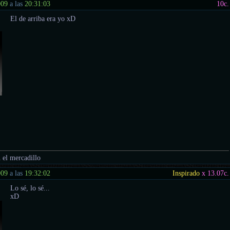
009
a las
20:31:03
10
c.
El de arriba era yo xD
 el mercadillo
009
a las
19:32:02
Inspirado
x 13.07
c.
Lo sé, lo sé...
xD