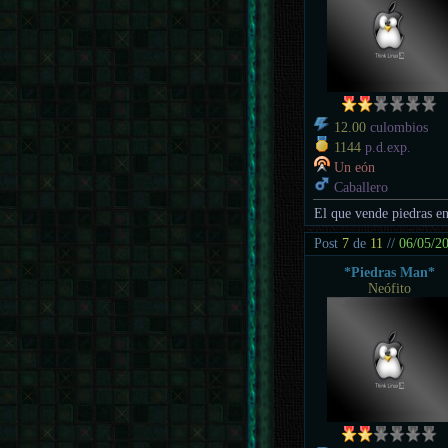
12.00
culombios
1144
p.d.exp.
Un eón
Caballero
El que vende piedras en
Post
7
de
11
//
06/05/2
*Piedras Man*
Neófito