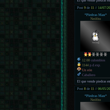
El que vende piedras en
Post
9
de
11
//
14/07/2
*Piedras Man*
Neófito
12.00
culombios
1144
p.d.exp.
Un eón
Caballero
El que vende piedras en
Post
8
de
11
//
06/05/2
*Piedras Man*
Neófito