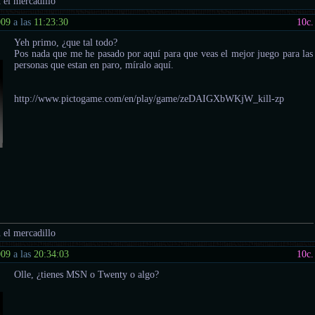
 el mercadillo
009
a las
11:23:30
10
c.
Yeh primo, ¿que tal todo?
Pos nada que me he pasado por aquí para que veas el mejor juego para las
personas que estan en paro, míralo aquí.
http://www.pictogame.com/en/play/game/zeDAIGXbWKjW_kill-zp
 el mercadillo
009
a las
20:34:03
10
c.
Olle, ¿tienes MSN o Twenty o algo?