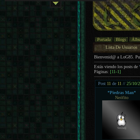
Portada
Blogs
Álb
Lista De Usuarios
Bienvenid@ a LoG85. P
Estás viendo los posts de
Páginas:
[11-1]
Post
11
de
11
//
25/10/
*Piedras Man*
Neófito