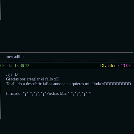
 el mercadillo
009
a las
18:36:12
Divertido
x 13.07
c.
Jaja ;D
Gracias por arreglar el fallo xD
Te alludo a descubrir fallos aunque no quieras mi alluda xDDDDDDDDD
Firmado: *¡*¡*¡*¡*¡*¡*Piedras Man*¡*¡*¡*¡*¡*¡*