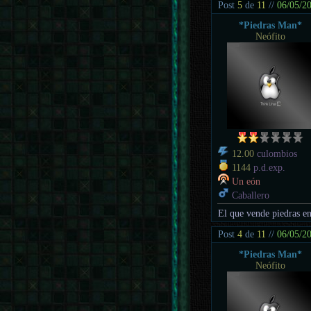
Post
5
de
11
//
06/05/2
*Piedras Man*
Neófito
12.00
culombios
1144
p.d.exp.
Un eón
Caballero
El que vende piedras en
Post
4
de
11
//
06/05/2
*Piedras Man*
Neófito