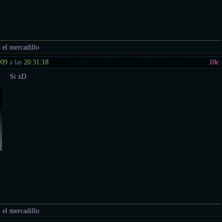
 el mercadillo
009
a las
20:31:18
10
c.
Si xD
 el mercadillo