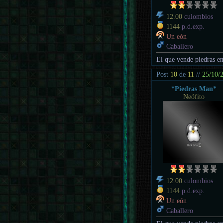
12.00
culombios
1144
p.d.exp.
Un eón
Caballero
El que vende piedras en
Post
10
de
11
//
25/10/
*Piedras Man*
Neófito
12.00
culombios
1144
p.d.exp.
Un eón
Caballero