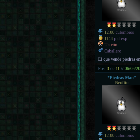
12.00
culombios
1144
p.d.exp.
Un eón
Caballero
El que vende piedras en
Post
3
de
11
//
06/05/2
*Piedras Man*
Neófito
12.00
culombios