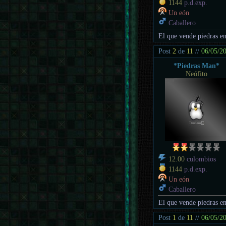
1144
p.d.exp.
Un eón
Caballero
El que vende piedras en
Post
2
de
11
//
06/05/2
*Piedras Man*
Neófito
12.00
culombios
1144
p.d.exp.
Un eón
Caballero
El que vende piedras en
Post
1
de
11
//
06/05/2