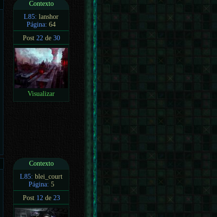
Contexto
L85:
lanshor
Página:
64
Post
22
de
30
Visualizar
Contexto
L85:
blei_court
Página:
5
Post
12
de
23