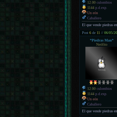
12.00
culombios
1144
p.d.exp.
Un eón
Caballero
El que vende piedras en
Post
6
de
11
//
06/05/2
*Piedras Man*
Neófito
12.00
culombios
1144
p.d.exp.
Un eón
Caballero
El que vende piedras en