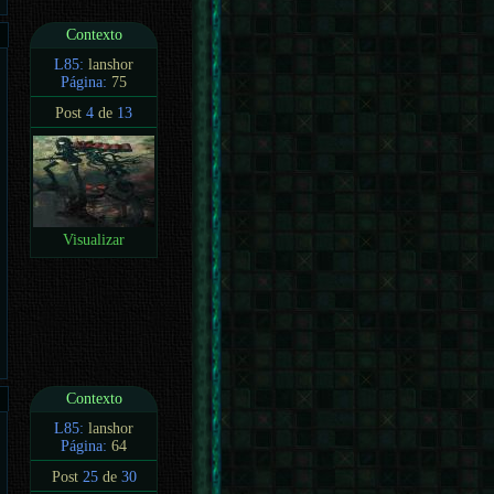
Contexto
L85:
lanshor
Página:
75
Post
4
de
13
Visualizar
Contexto
L85:
lanshor
Página:
64
Post
25
de
30