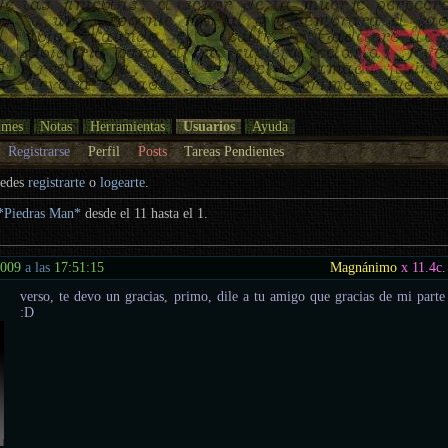
umes
Notas
Herramientas
Usuarios
Ayuda
Registrarse
Perfil
Posts
Tareas Pendientes
uedes
registrarte
o
logearte
.
*Piedras Man*
desde el 11 hasta el 1.
2009
a las
17:51:15
Magnánimo
x 11.4
c.
verso, te devo un gracias, primo, dile a tu amigo que gracias de mi parte
:D