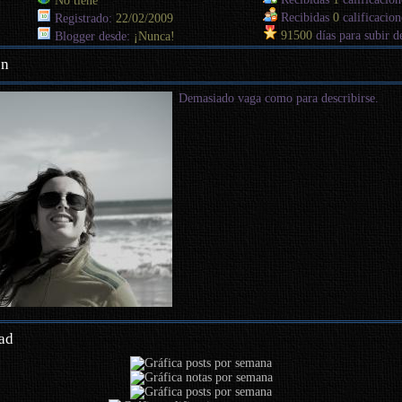
No tiene
Recibidas
0
calificacion
Registrado:
22/02/2009
91500
días para subir d
Blogger desde:
¡Nunca!
en
Demasiado vaga como para describirse.
ad