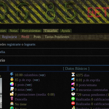
umes
Notas
Herramientas
Usuarios
Ayuda
Registrarse
Perfil
Posts
Tareas Pendientes
uedes
registrarte
o
logearte
.
elia
.
rio
[ Datos Básicos ]
10.00
culombios (
ver
)
6375
días
a
85
p.de.exp. (
ver
)
0.01
p.de.exp/día
1
posts (
ver
)
0
posts/semana
0
notas (
ver
)
0
encuestas contestadas
0
puntuaciones (media:
0.00
)
729
tareas pendientes (
Doncella
Realizadas
0
calificacio
Realizadas
0
calificacio
No tiene
Recibidas
1
calificacion