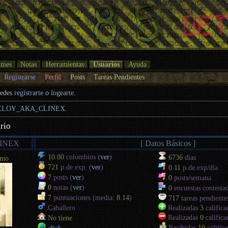
umes
Notas
Herramientas
Usuarios
Ayuda
Registrarse
Perfil
Posts
Tareas Pendientes
uedes
registrarte
o
logearte
.
ELOY_AKA_CLINEX
.
rio
INEX
[ Datos Básicos ]
10.00
culombios (
ver
)
6736
días
rmo
721
p.de.exp. (
ver
)
0.11
p.de.exp/día
7
posts (
ver
)
0
posts/semana
0
notas (
ver
)
0
encuestas contesta
7
puntuaciones (media:
8.14
)
717
tareas pendiente
Caballero
Realizadas
3
califica
Realizadas
0
califica
No tiene
Recibidas
10
califica