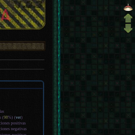
das
s (
98
%) (
ver
)
ciones positivas
ciones negativas
ciones positivas