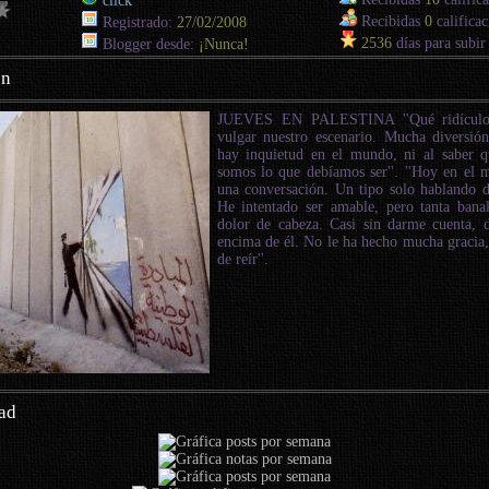
click
Recibidas
0
calificac
Registrado:
27/02/2008
2536
días para subir
Blogger desde:
¡Nunca!
en
JUEVES EN PALESTINA ''Qué ridículos
vulgar nuestro escenario. Mucha diversió
hay inquietud en el mundo, ni al saber
somos lo que debíamos ser''. ''Hoy en el 
una conversación. Un tipo solo hablando d
He intentado ser amable, pero tanta ban
dolor de cabeza. Casi sin darme cuenta, 
encima de él. No le ha hecho mucha gracia,
de reír''.
ad