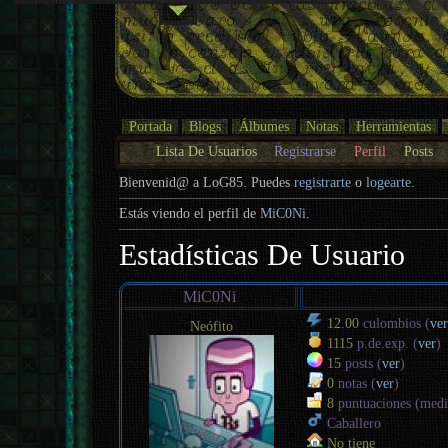
Portada
Blogs
Álbumes
Notas
Herramientas
Lista De Usuarios
Registrarse
Perfil
Posts
Bienvenid@ a LoG85. Puedes
registrarte
o
logearte
.
Estás viendo el perfil de
MiC0Ni
.
Estadísticas De Usuario
MiC0Ni
12.00
culombios (
ver
Neófito
1115
p.de.exp. (
ver
)
15
posts (
ver
)
0
notas (
ver
)
8
puntuaciones (med
Caballero
No tiene