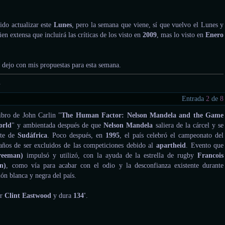
do actualizar este
Lunes
, pero la semana que viene, sí que vuelvo el Lunes y
en extensa que incluirá las críticas de los visto en
2009
, mas lo visto en
Enero
 dejo con mis propuestas para esta semana.
.
Entrada
2
de
8
libro de John Carlin "
The Human Factor: Nelson Mandela and the Game
orld
" y ambientada después de que
Nelson Mandela
saliera de la cárcel y se
nte de
Sudáfrica
. Poco después, en
1995
, el país celebró el campeonato del
años de ser excluidos de las competiciones debido al
apartheid
. Evento que
reeman)
impulsó y utilizó, con la ayuda de la estrella de rugby
Francois
n)
, como vía para acabar con el odio y la desconfianza existente durante
ión blanca y negra del país.
or
Clint Eastwood
y dura
134'
.