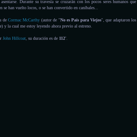
asentarse. Durante su travesía se cruzarán con los pocos seres humanos que
en se han vuelto locos, o se han convertido en caníbales...
la de
Cormac McCarthy
(autor de "
No es País para Viejos
", que adaptaron los
e) y la cual me estoy leyendo ahora previo al estreno.
or
John Hillcoat
, su duración es de
112'
.