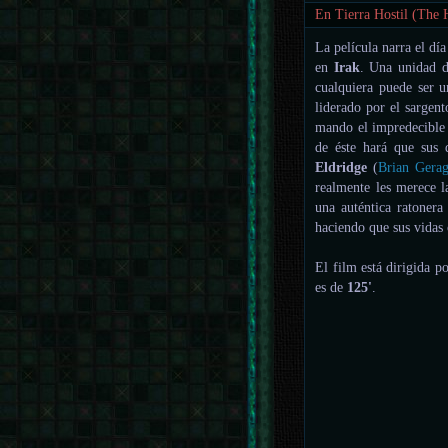
En Tierra Hostil (The 
La película narra el dí
en
Irak
. Una unidad d
cualquiera puede ser 
liderado por el sargen
mando el impredecible
de éste hará que sus 
Eldridge
(
Brian Gera
realmente les merece l
una auténtica ratoner
haciendo que sus vidas
El film está dirigida p
es de
125'
.