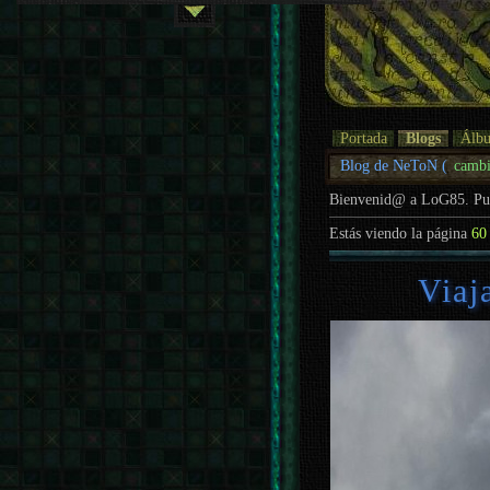
Portada
Blogs
Álb
Blog de NeToN (
cambi
Bienvenid@ a LoG85. P
Estás viendo la página
60
Viaj