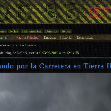
umes
Notas
Herramientas
Usuarios
Ayuda
ar
):
Página Principal
Entradas
Historial
Estadísticas
uedes
registrarte
o
logearte
.
del blog de
NeToN
, escrita el
03/02/2010
a las
12:14:55
.
ando por la Carretera en Tierra H