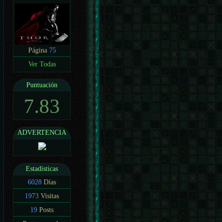
Página
75
Ver Todas
Puntuación
7.83
ADVERTENCIA
Estadísticas
6028
Días
1973
Visitas
19
Posts