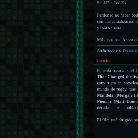
Sal-U2 a Tod@s
Perdonad no haber podi
con una actualización bi
y esta semana.
Mil disculpas. Ahora os
Archivado en:
Personal
Invictus
Película basada en el 
That Changed the W
convirtiera en preside
mundo de rugby, tras 
Mandela (Morgan F
Pienaar (Matt Damo
décadas entre la poblac
El film está dirigido p