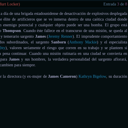
Hurt Locker)
Entrada
3
de
8
a a día de una brigada estadounidense de desactivación de explosivos desplegada
e élite de artificieros que se ve inmersa dentro de una caótica ciudad donde
un enemigo potencial y cualquier objeto puede ser una bomba. El grupo está
to
Thompson
. Cuando éste fallece en el transcurso de una misión, se queda al
 y temerario sargento
James
(
Jeremy Renner
). El imprudente comportamiento
dos subordinados, el sargento
Sanborn
(
Anthony Mackie
) y el especialista
ghty
), valoren seriamente el riesgo que corren en su trabajo y se planteen si
a pena continuar. Cuando una misión rutinaria en una ciudad se convierta en
a para
James
y sus hombres, la verdadera personalidad del sargento aflorará,
 cambien para siempre.
or la directora (y ex-mujer de
James Cameron
)
Kathryn Bigelow
, su duración