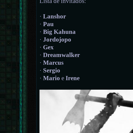
Lista de invitados:
·
Lanshor
·
Pau
·
Big Kahuna
·
Jordojopo
·
Gex
·
Dreamwalker
·
Marcus
·
Sergio
·
Mario
e
Irene