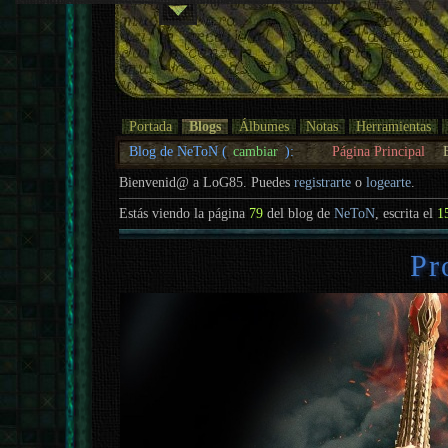
Portada
Blogs
Álbumes
Notas
Herramientas
Blog de NeToN (
cambiar
):
Página Principal
Bienvenid@ a LoG85. Puedes
registrarte
o
logearte
.
Estás viendo la página
79
del blog de
NeToN
, escrita el
1
Pr