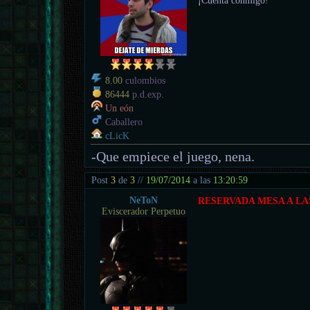
8.00
culombios
86444
p.d.exp.
Un eón
Caballero
cLicK
-Que empiece el juego, nena.
Post
3
de
3
//
19/07/2014
a las
13:20:59
NeToN
RESERVADA MESA A LAS
Eviscerador Perpetuo