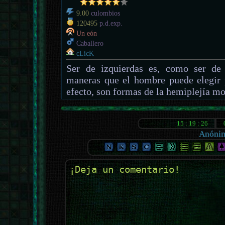
9.00
culombios
120495
p.d.exp.
Un eón
Caballero
cLicK
Ser de izquierdas es, como ser de 
maneras que el hombre puede elegir 
efecto, son formas de la hemiplejía mo
Anóni