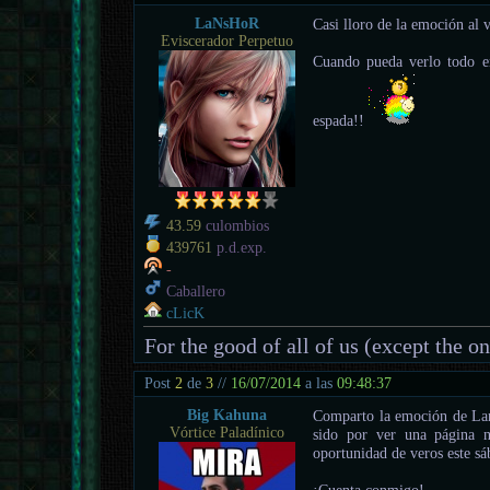
LaNsHoR
Casi lloro de la emoción al
Eviscerador Perpetuo
Cuando pueda verlo todo e
espada!!
43.59
culombios
439761
p.d.exp.
-
Caballero
cLicK
For the good of all of us (except the o
Post
2
de
3
//
16/07/2014
a las
09:48:37
Big Kahuna
Comparto la emoción de Lans
Vórtice Paladínico
sido por ver una página n
oportunidad de veros este sá
¡Cuenta conmigo!