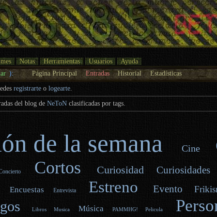
umes
Notas
Herramientas
Usuarios
Ayuda
ar
):
Página Principal
Entradas
Historial
Estadísticas
uedes
registrarte
o
logearte
.
tradas del blog de
NeToN
clasificadas por tags.
ón de la semana
Cine
Cortos
Curiosidad
Curiosidades
Concierto
Estreno
Evento
Friki
Encuestas
s
Entrevista
Perso
egos
Música
Libros
Musica
PAMMHG!
Pelicula