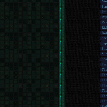
Nin
Pan
Pro
Rap
Rev
Ric
Rya
Sac
Sep
Sil
Sli
Spa
Taa
The
The
The
The
The
The
Thr
Vad