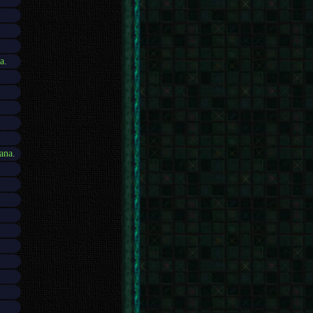
a
.
ana
.