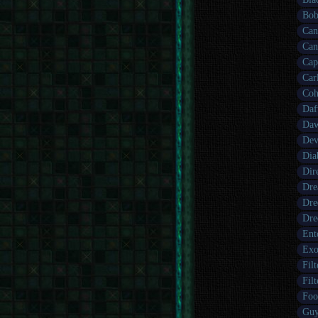
Bob
Can
Can
Cap
Car
Coh
Daf
Daw
Dev
Dia
Dir
Dre
Dre
Dre
Ent
Exo
Fil
Fil
Foo
Guy