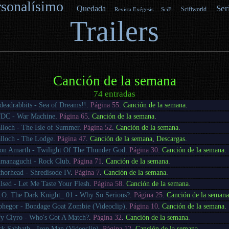
rsonalísimo
Ser
Quedada
Scifiworld
Revista Exégesis
SciFi
Trailers
Canción de la semana
74 entradas
deadrabbits - Sea of Dreams!!
.
Página 55
.
Canción de la semana
.
DC - War Machine
.
Página 65
.
Canción de la semana
.
lloch - The Isle of Summer
.
Página 52
.
Canción de la semana
.
lloch - The Lodge
.
Página 47
.
Canción de la semana
,
Descargas
.
n Amarth - Twilight Of The Thunder God
.
Página 30
.
Canción de la semana
.
managuchi - Rock Club
.
Página 71
.
Canción de la semana
.
horhead - Shredisode IV
.
Página 7
.
Canción de la semana
.
lsed - Let Me Taste Your Flesh
.
Página 58
.
Canción de la semana
.
.O. The Dark Knight_ 01 - Why So Serious?
.
Página 25
.
Canción de la semana
phegor - Bondage Goat Zombie (Videoclip)
.
Página 10
.
Canción de la semana
.
fy Clyro - Who's Got A Match?
.
Página 32
.
Canción de la semana
.
ck Sabbath - Iron Man (Videoclip)
.
Página 12
.
Canción de la semana
.