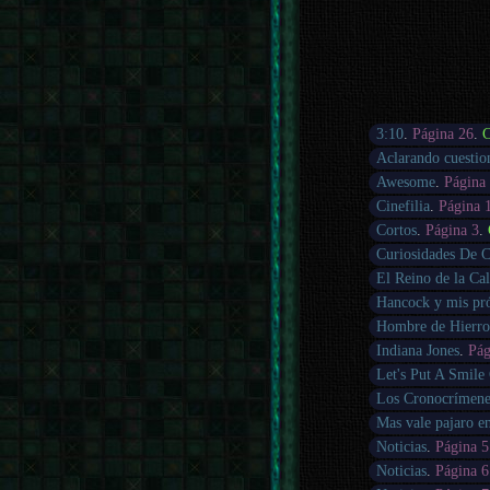
3:10
.
Página 26
.
C
Aclarando cuestio
Awesome
.
Página
Cinefilia
.
Página 
Cortos
.
Página 3
.
Curiosidades De C
El Reino de la Cal
Hancock y mis pró
Hombre de Hierr
Indiana Jones
.
Pág
Let's Put A Smil
Los Cronocrímene
Mas vale pajaro e
Noticias
.
Página 5
Noticias
.
Página 6