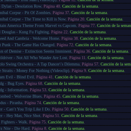
 Dylan - Desolation Row
.
Página 40
.
Canción de la semana
.
nibal Corpse - Pit Of Zombies
.
Página 37
.
Canción de la semana
.
nibal Corpse - The Time to Kill is Now
.
Página 20
.
Canción de la semana
.
tain America Theme From Marvel vs Capcom
.
Página 77
.
Canción de la seman
l Douglas - Kung Fu Fighting
.
Página 22
.
Canción de la semana
.
eed And Cambria - Welcome Home
.
Página 38
.
Canción de la semana
.
t Punk - The Game Has Changed
.
Página 72
.
Canción de la semana
.
n of Demise - Extinction Seems Imminent
.
Página 36
.
Canción de la semana
.
ildriver - Not All Who Wander Are Lost
.
Página 11
.
Canción de la semana
.
blo Swing Orchestra - A Tap Dancer\'s Dilemma
.
Página 57
.
Canción de la sem
e Straits - Money For Nothing (Videoclip)
.
Página 9
.
Canción de la semana
.
am Evil - Blind Evil
.
Página 41
.
Canción de la semana
.
dg - Bug Eyes
.
Página 68
.
Canción de la semana
.
dg - Information
.
Página 53
.
Canción de la semana
.
ombed - Wolverine Blues
.
Página 45
.
Canción de la semana
.
dus - Piranha
.
Página 74
.
Canción de la semana
.
ter - Can\'t You Trip Like I Do
.
Página 50
.
Canción de la semana
.
ter - Hey Man, Nice Shot
.
Página 51
.
Canción de la semana
.
 Fighters - Walk
.
Página 75
.
Canción de la semana
.
z Nite - Die Hard
.
Página 8
.
Canción de la semana
.