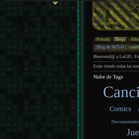
Portada
Blogs
Álb
Blog de NeToN (
cambi
Bienvenid@ a LoG85. P
Estás viendo todas las en
Nube de Tags
Canci
Comics
Documentale
Ju