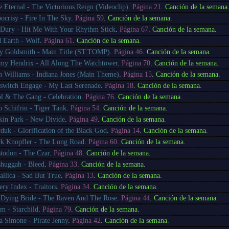
e Eternal - The Victorious Reign (Videoclip)
.
Página 21
.
Canción de la semana
ocrisy - Fire In The Sky
.
Página 59
.
Canción de la semana
.
 Dury - Hit Me With Your Rhythm Stick
.
Página 67
.
Canción de la semana
.
d Earth - Wolf
.
Página 61
.
Canción de la semana
.
ry Goldsmith - Main Title (ST:TOMP)
.
Página 46
.
Canción de la semana
.
my Hendrix - All Along The Watchtower
.
Página 70
.
Canción de la semana
.
n Williams - Indiana Jones (Main Theme)
.
Página 15
.
Canción de la semana
.
lswitch Engage - My Last Serenade
.
Página 18
.
Canción de la semana
.
l & The Gang - Celebration
.
Página 76
.
Canción de la semana
.
o Schifrin - Tiger Tank
.
Página 54
.
Canción de la semana
.
kin Park - New Divide
.
Página 49
.
Canción de la semana
.
duk - Glorification of the Black God
.
Página 14
.
Canción de la semana
.
k Knopfler - The Long Road
.
Página 60
.
Canción de la semana
.
todon - The Czar
.
Página 48
.
Canción de la semana
.
huggah - Bleed
.
Página 33
.
Canción de la semana
.
allica - Sad But True
.
Página 13
.
Canción de la semana
.
ery Index - Traitors
.
Página 34
.
Canción de la semana
.
Dying Bride - The Raven And The Rose
.
Página 44
.
Canción de la semana
.
m - Starchild
.
Página 79
.
Canción de la semana
.
a Simone - Pirate Jenny
.
Página 42
.
Canción de la semana
.