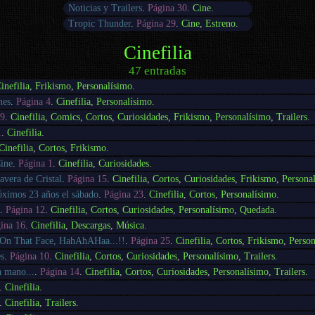
Noticias y Trailers
.
Página 30
.
Cine
.
Tropic Thunder
.
Página 29
.
Cine
,
Estreno
.
Cinefilia
47 entradas
inefilia
,
Frikismo
,
Personalísimo
.
nes
.
Página 4
.
Cinefilia
,
Personalísimo
.
 9
.
Cinefilia
,
Comics
,
Cortos
,
Curiosidades
,
Frikismo
,
Personalísimo
,
Trailers
.
1
.
Cinefilia
.
Cinefilia
,
Cortos
,
Frikismo
.
ine
.
Página 1
.
Cinefilia
,
Curiosidades
.
avera de Cristal
.
Página 15
.
Cinefilia
,
Cortos
,
Curiosidades
,
Frikismo
,
Persona
ximos 23 años el sábado
.
Página 23
.
Cinefilia
,
Cortos
,
Personalísimo
.
o
.
Página 12
.
Cinefilia
,
Cortos
,
Curiosidades
,
Personalísimo
,
Quedada
.
ina 16
.
Cinefilia
,
Descargas
,
Música
.
e On That Face, HahAhAHaa...!!
.
Página 25
.
Cinefilia
,
Cortos
,
Frikismo
,
Person
s
.
Página 10
.
Cinefilia
,
Cortos
,
Curiosidades
,
Personalísimo
,
Trailers
.
n mano...
.
Página 14
.
Cinefilia
,
Cortos
,
Curiosidades
,
Personalísimo
,
Trailers
.
.
Cinefilia
.
.
Cinefilia
,
Trailers
.