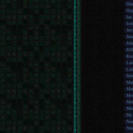
Hat
Hyp
Ian
Ice
Jer
Jim
Joh
Kil
Koo
Lal
Lin
Mar
Mar
Mas
Mes
Met
Mis
My 
Naa
Nin