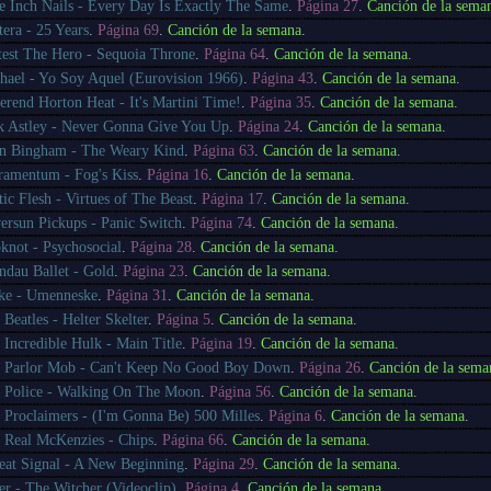
e Inch Nails - Every Day Is Exactly The Same
.
Página 27
.
Canción de la sema
tera - 25 Years
.
Página 69
.
Canción de la semana
.
test The Hero - Sequoia Throne
.
Página 64
.
Canción de la semana
.
hael - Yo Soy Aquel (Eurovision 1966)
.
Página 43
.
Canción de la semana
.
erend Horton Heat - It's Martini Time!
.
Página 35
.
Canción de la semana
.
k Astley - Never Gonna Give You Up
.
Página 24
.
Canción de la semana
.
n Bingham - The Weary Kind
.
Página 63
.
Canción de la semana
.
ramentum - Fog's Kiss
.
Página 16
.
Canción de la semana
.
tic Flesh - Virtues of The Beast
.
Página 17
.
Canción de la semana
.
versun Pickups - Panic Switch
.
Página 74
.
Canción de la semana
.
pknot - Psychosocial
.
Página 28
.
Canción de la semana
.
ndau Ballet - Gold
.
Página 23
.
Canción de la semana
.
ke - Umenneske
.
Página 31
.
Canción de la semana
.
 Beatles - Helter Skelter
.
Página 5
.
Canción de la semana
.
 Incredible Hulk - Main Title
.
Página 19
.
Canción de la semana
.
 Parlor Mob - Can't Keep No Good Boy Down
.
Página 26
.
Canción de la sema
 Police - Walking On The Moon
.
Página 56
.
Canción de la semana
.
 Proclaimers - (I'm Gonna Be) 500 Milles
.
Página 6
.
Canción de la semana
.
 Real McKenzies - Chips
.
Página 66
.
Canción de la semana
.
eat Signal - A New Beginning
.
Página 29
.
Canción de la semana
.
er - The Witcher (Videoclip)
.
Página 4
.
Canción de la semana
.