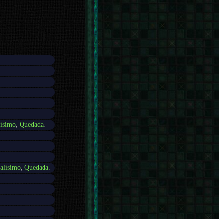
lísimo
,
Quedada
.
alísimo
,
Quedada
.