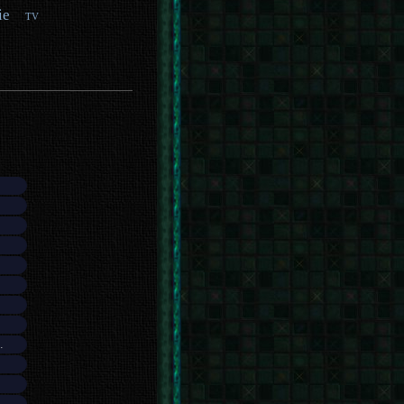
ie
TV
.