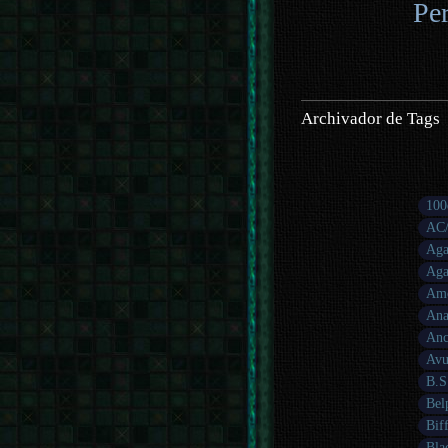
Pe
Archivador de Tags
100
AC/
Aga
Aga
Amo
Ana
Anc
Avu
B.S
Bel
Bif
Bla