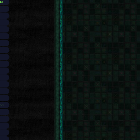
na
.
na
.