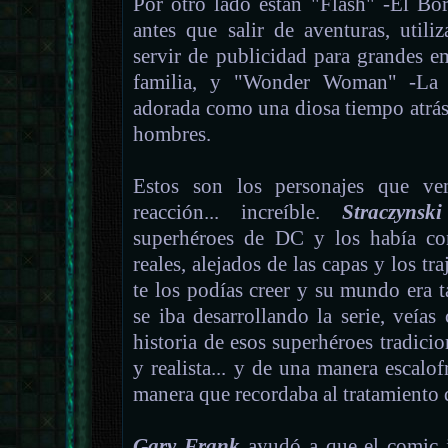
Por otro lado están "Flash" -El Bor
antes que salir de aventuras, util
servir de publicidad para grandes e
familia, y "Wonder Woman" -La P
adorada como una diosa tiempo atrás
hombres.
Estos son los personajes que 
reacción... increíble.
Straczynski
superhéroes de DC y los había co
reales, alejados de las capas y los tr
te los podías creer y su mundo era t
se iba desarrollando la serie, veía
historia de esos superhéroes tradic
y realista... y de una manera escalo
manera que recordaba al tratamiento
Gary Frank
ayudó a que el comic i