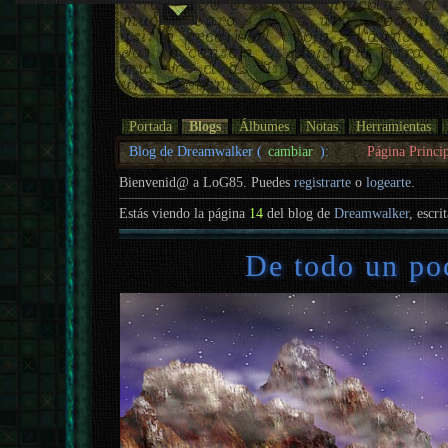
Portada
Blogs
Álbumes
Notas
Herramientas
Blog de Dreamwalker (
cambiar
):
Página Princi
Bienvenid@ a LoG85. Puedes
registrarte
o
logearte
.
Estás viendo la página
14
del blog de
Dreamwalker
, escri
De todo un po