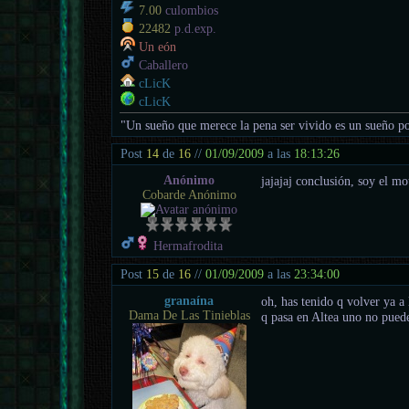
7.00
culombios
22482
p.d.exp.
Un eón
Caballero
cLicK
cLicK
"Un sueño que merece la pena ser vivido es un sueño po
Post
14
de
16
//
01/09/2009
a las
18:13:26
Anónimo
jajajaj conclusión, soy el mo
Cobarde Anónimo
Hermafrodita
Post
15
de
16
//
01/09/2009
a las
23:34:00
granaína
oh, has tenido q volver ya a 
Dama De Las Tinieblas
q pasa en Altea uno no pued