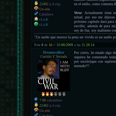
en el estilo, como comenta
22482
p.d.exp.
Un eón
Verso
: Actualmente tiene 
Caballero
mitad, por eso me dijeron
cLicK
próximo capítulo dará para 
cLicK
escribir, además de para mí,
soy de fiar, soy malísimo con
"Un sueño que merece la pena ser vivido es un sueño po
Post
8
de
16
//
31/08/2009
a las
11:28:14
Dreamwalker
Por cierto, he estado algo d
Curtido Y Versado
siquiera he comentado todas
por escrito)que con septiem
menudo!!!
7.00
culombios
22482
p.d.exp.
Un eón
Caballero