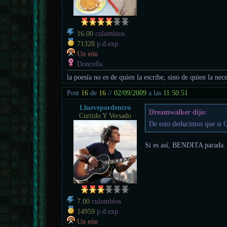
16.00
culombios
71328
p.d.exp.
Un eón
Doncella
la poesía no es de quien la escribe, sino de quien la nece
Post
16
de
16
//
02/09/2009
a las
11:50:51
Lluevepordentro
Dreamwalker dijo:
Curtido Y Versado
De esto deducimos que si Q
Si es así, BENDITA parada.
7.00
culombios
14959
p.d.exp.
Un eón