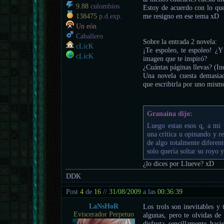
9.88
culombios
Estoy de acuerdo con lo que
me resigno en ese tema xD
138475
p.d.exp.
Un eón
Caballero
Sobre la entrada 2 novela:
cLicK
¡Te espoleo, te espoleo! ¿Y
cLicK
imagen que te inspiró?
¿Cuántas páginas llevas? (I
Una novela cuesta demasiad
que escribirla por uno mismo
Granaína dijo:
Luego estan esos q, a mi
una crítica u opinando y r
de algo totalmente diferent
solo quería soltar su royo 
¿lo dices por Llueve? xD
DDK
Post
4
de
16
//
31/08/2009
a las
00:36:39
LaNsHoR
Los trols son inevitables y
Eviscerador Perpetuo
algunas, pero te olvidas de
disfruta sencillamente hac