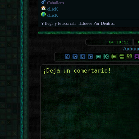
Caballero
cLicK
cLicK
Y llega y le acorrala...Llueve Por Dentro...
Anóni