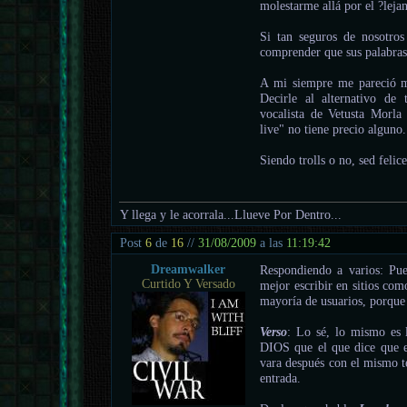
molestarme allá por el ?leja
Si tan seguros de nosotro
comprender que sus palabras
A mi siempre me pareció mu
Decirle al alternativo de
vocalista de Vetusta Morl
live" no tiene precio alguno.
Siendo trolls o no, sed felice
Y llega y le acorrala...Llueve Por Dentro...
Post
6
de
16
//
31/08/2009
a las
11:19:42
Dreamwalker
Respondiendo a varios: Pu
Curtido Y Versado
mejor escribir en sitios com
mayoría de usuarios, porque
Verso
: Lo sé, lo mismo es l
DIOS que el que dice que el
vara después con el mismo te
entrada.