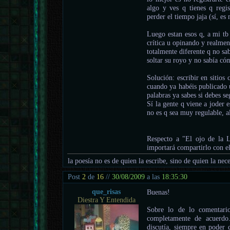
algo y ves q tienes q regi
perder el tiempo jaja (sí, es 
Luego estan esos q, a mi t
crítica u opinando y realmen
totalmente diferente q no sa
soltar su royo y no sabía có
Solución: escribir en sitio
cuando ya habéis publicado u
palabras ya sabes si debes s
Sí la gente q viene a joder 
no es q sea muy regulable, a
Respecto a "El ojo de la L
importará compartirlo con el
la poesía no es de quien la escribe, sino de quien la nece
Post
2
de
16
//
30/08/2009
a las
18:35:30
que_risas
Buenas!
Diestra Y Entendida
Sobre lo de lo comentario
completamente de acuerdo
discutía, siempre en poder 