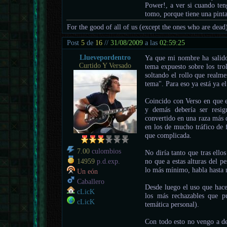
Power!, a ver si cuando ten
tomo, porque tiene una pinta
For the good of all of us (except the ones who are dead
Post
5
de
16
//
31/08/2009
a las
02:59:25
Lluevepordentro
Ya que mi nombre ha salido
Curtido Y Versado
tema expuesto sobre los trol
soltando el rollo que realme
tema". Para eso ya está ya el
Coincido con Verso en que e
y demás debería ser resi
convertido en una raza más d
en los de mucho tráfico de 
que complicada.
7.00
culombios
No diría tanto que tras ello
no que a estas alturas del p
14959
p.d.exp.
lo más mínimo, habla hasta 
Un eón
Caballero
Desde luego el uso que hace
cLicK
los más rechazables que pu
cLicK
temática personal).
Con todo esto no vengo a de