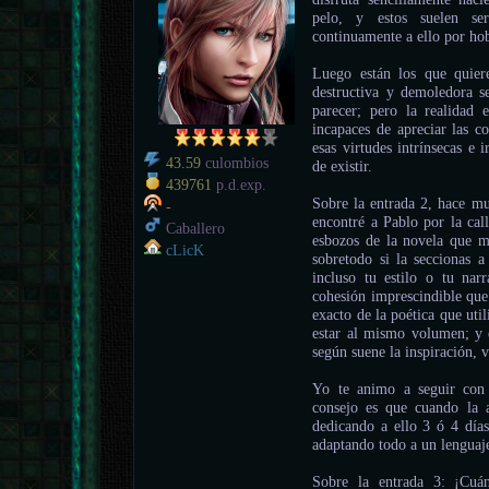
pelo, y estos suelen se
continuamente a ello por ho
Luego están los que quier
destructiva y demoledora se
parecer; pero la realida
incapaces de apreciar las c
esas virtudes intrínsecas e 
43.59
culombios
de existir.
439761
p.d.exp.
Sobre la entrada 2, hace 
-
encontré a Pablo por la cal
Caballero
esbozos de la novela que me
cLicK
sobretodo si la seccionas 
incluso tu estilo o tu nar
cohesión imprescindible que 
exacto de la poética que uti
estar al mismo volumen; y e
según suene la inspiración, v
Yo te animo a seguir con 
consejo es que cuando la a
dedicando a ello 3 ó 4 día
adaptando todo a un lenguaj
Sobre la entrada 3: ¡Cu