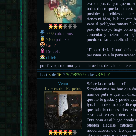
esa temporada por que no s
todos dicen que la luna esta
posibles y creibles de que 
tienes ni idea, la luna esta
vete al polígono ramera!" 
paso de eso yo hago como gra
7.00
culombios
comentar y meterme en log8
puedo cortar el cuello si lo
7466
p.d.exp.
Un eón
"El ojo de la Luna" debe s
Doncella
personas vale la pena acabar 
cLicK
por favor, continúa, y cuando acabes de hablar... te call
Post
3
de
16
//
30/08/2009
a las
23:51:01
Verso
Sobre la entrada 1 trolls:
Eviscerador Perpetuo
Simplemente no hay que darl
más de puta o que un direct
que no le gusta, y puede qu
igual a la de otro que dice 
que tal director es dios. S
caso positivo está bien vist
Otra cosa es el lugar donde 
pueden elegirse muchos 
moderadores, etc. Lo que no
al menos educarles cuesta m