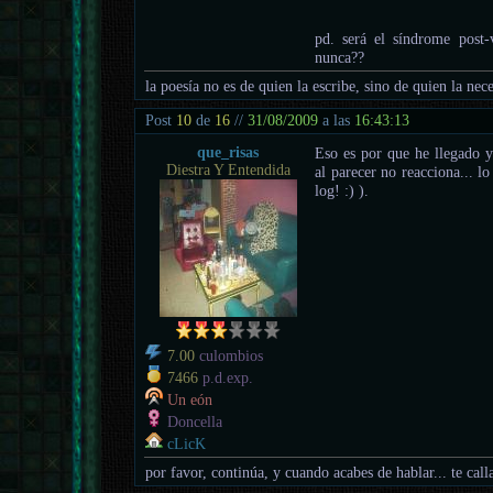
pd. será el síndrome post
nunca??
la poesía no es de quien la escribe, sino de quien la nece
Post
10
de
16
//
31/08/2009
a las
16:43:13
que_risas
Eso es por que he llegado 
Diestra Y Entendida
al parecer no reacciona... l
log! :) ).
7.00
culombios
7466
p.d.exp.
Un eón
Doncella
cLicK
por favor, continúa, y cuando acabes de hablar... te call