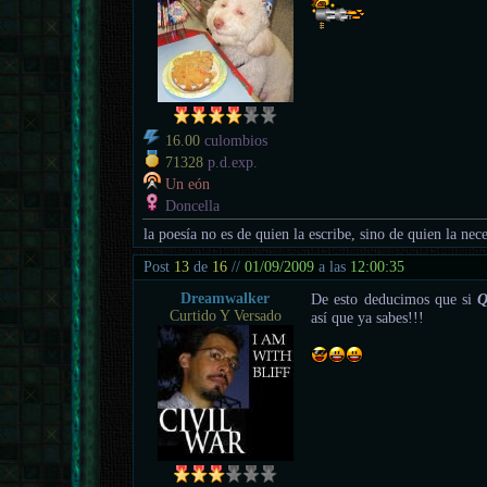
16.00
culombios
71328
p.d.exp.
Un eón
Doncella
la poesía no es de quien la escribe, sino de quien la nece
Post
13
de
16
//
01/09/2009
a las
12:00:35
Dreamwalker
De esto deducimos que si
Q
Curtido Y Versado
así que ya sabes!!!