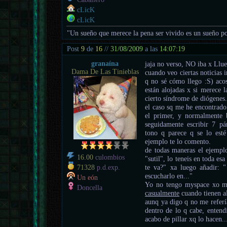
cLicK
cLicK
"Un sueño que merece la pena ser vivido es un sueño po
Post
9
de
16
//
31/08/2009
a las
14:07:19
granaína
jaja no verso, NO iba x Llue
Dama De Las Tinieblas
cuando veo ciertas noticias
q no sé cómo llego :S) acos
están alojadas x si merece 
cierto síndrome de diógenes
el caso sq me he encontrado
el primer, y normalmente b
seguidamente escribir 7 pá
tono q parece q se lo esté
ejemplo te lo comento.
de todas maneras el ejempl
16.00
culombios
"sutil", lo teneis en toda e
te va?" xa luego añadir:
71328
p.d.exp.
escucharlo en..."
Un eón
Yo no tengo myspace xo me
Doncella
casualmente
cuando tienen a
aunq ya digo q no me referí
dentro de lo q cabe, entend
acabo de pillar xq lo hacen..