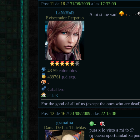
Post
11
de
16
//
31/08/2009
a las
17:32:09
LaNsHoR
A mí sí me van!
Eviscerador Perpetuo
43.59
culombios
439761
p.d.exp.
-
Caballero
cLicK
For the good of all of us (except the ones who are dead
Post
12
de
16
//
31/08/2009
a las
22:15:38
granaína
Dama De Las Tinieblas
pues x lo visto a mi tb :P
(q buena oportunidad xa pone