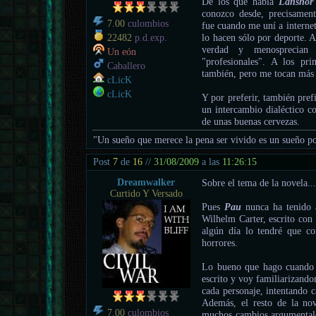
De los que habla
Lanshor
conozco desde, precisame
7.00
culombios
fue cuando me uní a internet
lo hacen sólo por deporte. 
22482
p.d.exp.
verdad y menosprecian
Un eón
"profesionales". A los pr
Caballero
también, pero me tocan más l
cLicK
cLicK
Y por preferir, también pref
un intercambio dialéctico c
de unas buenas cervezas.
"Un sueño que merece la pena ser vivido es un sueño po
Post
7
de
16
//
31/08/2009
a las
11:26:15
Dreamwalker
Sobre el tema de la novela..
Curtido Y Versado
Pues
Pau
nunca ha tenido
Wilhelm Carter, escrito con
algún día lo tendré que cor
horrores.
Lo bueno que hago cuando 
escrito y voy familiarizando
cada personaje, intentando c
Además, el resto de la nov
7.00
culombios
muchos cambios argumentale