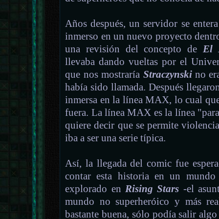
Años después, un servidor se enter
inmerso en un nuevo proyecto dent
una revisión del concepto de
El 
llevaba dando vueltas por el Univer
que nos mostraría
Straczynski
no era
había sido llamada. Después llegaron 
inmersa en la línea MAX, lo cual quer
fuera. La línea MAX es la línea "pa
quiere decir que se permite violencia
iba a ser una serie típica.
Así, la llegada del comic fue esper
contar esta historia en un mundo
explorado en
Rising Stars
-el asun
mundo no superheróico y más reali
bastante buena, sólo podía salir alg