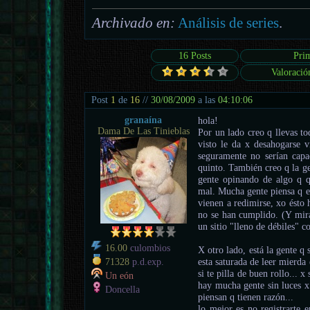
Archivado en:
Análisis de series
.
16 Posts
Pri
Valoració
Post
1
de
16
//
30/08/2009
a las
04:10:06
granaína
hola!
Dama De Las Tinieblas
Por un lado creo q llevas to
visto le da x desahogarse 
seguramente no serían capa
quinto. También creo q la ge
gente opinando de algo q q
mal. Mucha gente piensa q en
vienen a redimirse, xo ésto 
no se han cumplido. (Y mira
un sitio "lleno de débiles" c
16.00
culombios
X otro lado, está la gente q
esta saturada de leer mierda
71328
p.d.exp.
si te pilla de buen rollo... 
Un eón
hay mucha gente sin luces x
Doncella
piensan q tienen razón...
lo mejor es no registrarte 