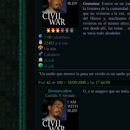
Granaína
: Estuve en un yac
la frontera de la comunidad.
que no vivieron a la vez, 
del Hierro y, muchísimo 
vivieron en el mismo sitio).
ven desde allí, las vistas...
se vería todo alrededor.
7.00
culombios
22482
p.d.exp.
Un eón
Caballero
cLicK
cLicK
"Un sueño que merece la pena ser vivido es un sueño po
Post
42
de
109
//
18/09/2008
a las
17:44:09
Dreamwalker
O_o te aseguro que no tenía n
Curtido Y Versado