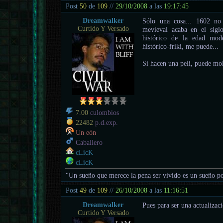
Post
50
de
109
//
29/10/2008
a las
19:17:45
Dreamwalker
Sólo una cosa... 1602 no
Curtido Y Versado
mevieval acaba en el sigl
histórico de la edad mod
histórico-friki, me puede...
Si hacen una peli, puede mol
7.00
culombios
22482
p.d.exp.
Un eón
Caballero
cLicK
cLicK
"Un sueño que merece la pena ser vivido es un sueño po
Post
49
de
109
//
26/10/2008
a las
11:16:51
Dreamwalker
Pues para ser una actualiza
Curtido Y Versado