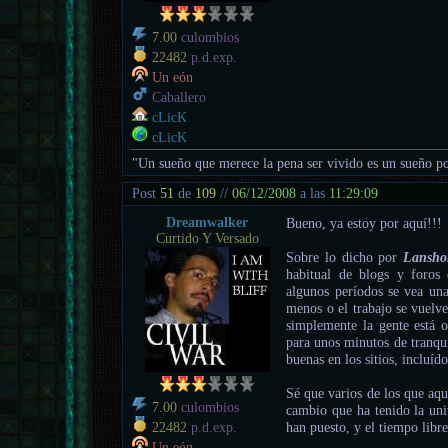
7.00
culombios
22482
p.d.exp.
Un eón
Caballero
cLicK
cLicK
"Un sueño que merece la pena ser vivido es un sueño po
Post
51
de
109
//
06/12/2008
a las
11:29:09
Dreamwalker
Bueno, ya estoy por aquí!!!
Curtido Y Versado
Sobre lo dicho por
Lansho
habitual de blogs y foros
algunos períodos se vea una
menos o el trabajo se vuelv
simplemente la gente está 
para unos minutos de tranqui
buenas en los sitios, incluído
Sé que varios de los que aqu
7.00
culombios
cambio que ha tenido la uni
han puesto, y el tiempo libre
22482
p.d.exp.
Un eón