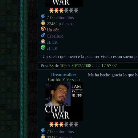
7.00
culombios
22482
p.d.exp.
Un eón
Caballero
cLicK
cLicK
"Un sueño que merece la pena ser vivido es un sueño po
Post
58
de
109
//
30/12/2008
a las
17:57:07
Dreamwalker
Me ha hecho gracia lo que 
Curtido Y Versado
7.00
culombios
22482
p.d.exp.