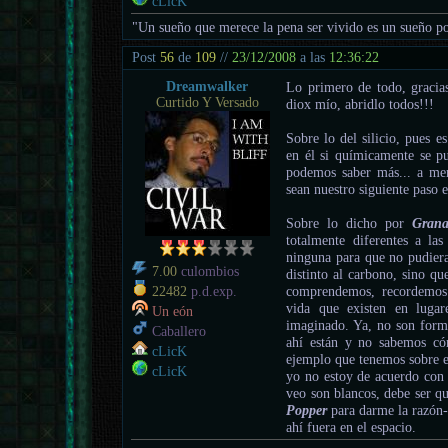
cLicK
"Un sueño que merece la pena ser vivido es un sueño po
Post
56
de
109
//
23/12/2008
a las
12:36:22
Dreamwalker
Lo primero de todo, graci
Curtido Y Versado
diox mío, abridlo todos!!!
Sobre lo del silicio, pues e
en él si químicamente se pu
podemos saber más... a m
sean nuestro siguiente paso 
Sobre lo dicho por
Grana
totalmente diferentes a l
ninguna para que no pudiera
7.00
culombios
distinto al carbono, sino qu
comprendemos, recordemos 
22482
p.d.exp.
vida que existen en luga
Un eón
imaginado. Ya, no son forma
Caballero
ahí están y no sabemos có
cLicK
ejemplo que tenemos sobre e
cLicK
yo no estoy de acuerdo con 
veo son blancos, debe ser qu
Popper
para darme la razón-
ahí fuera en el espacio.