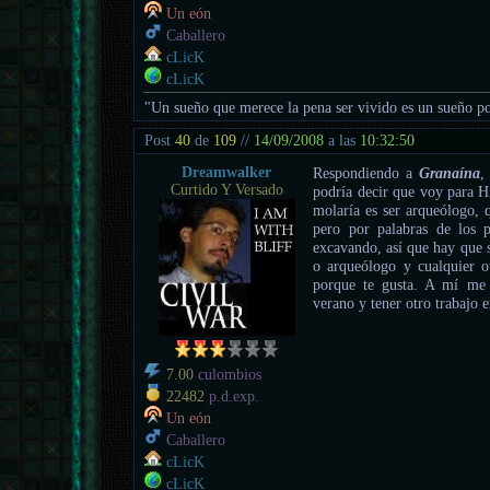
Un eón
Caballero
cLicK
cLicK
"Un sueño que merece la pena ser vivido es un sueño po
Post
40
de
109
//
14/09/2008
a las
10:32:50
Dreamwalker
Respondiendo a
Granaína
,
Curtido Y Versado
podría decir que voy para Hi
molaría es ser arqueólogo, 
pero por palabras de los 
excavando, así que hay que s
o arqueólogo y cualquier o
porque te gusta. A mí me 
verano y tener otro trabajo e
7.00
culombios
22482
p.d.exp.
Un eón
Caballero
cLicK
cLicK