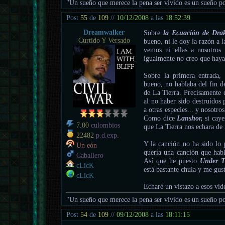
"Un sueño que merece la pena ser vivido es un sueño po
Post
55
de
109
//
10/12/2008
a las
18:52:39
Dreamwalker
Sobre
la Ecuación de Dr
Curtido Y Versado
bueno, ni le doy la razón a l
vemos ni ellas a nosotros
igualmente no creo que haya t
Sobre la primera entrada, p
bueno, no hablaba del fin d
de La Tierra. Precisamente 
al no haber sido destruídos
a otras especies... y nosotr
Como dice
Lanshor,
si caye
7.00
culombios
que La Tierra nos echara de
22482
p.d.exp.
Y la canción no ha sido lo 
Un eón
quería una canción que habla
Caballero
Así que he puesto
Under T
cLicK
está bastante chula y me gus
cLicK
Echaré un vistazo a esos vid
"Un sueño que merece la pena ser vivido es un sueño po
Post
54
de
109
//
09/12/2008
a las
18:11:15