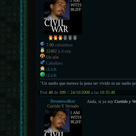
7.00
culombios
22482
p.d.exp.
Un eón
Caballero
cLicK
cLicK
"Un sueño que merece la pena ser vivido es un sueño po
Post
48
de
109
//
24/10/2008
a las
10:35:40
Dreamwalker
Anda, si ya soy
Curtido y V
Curtido Y Versado