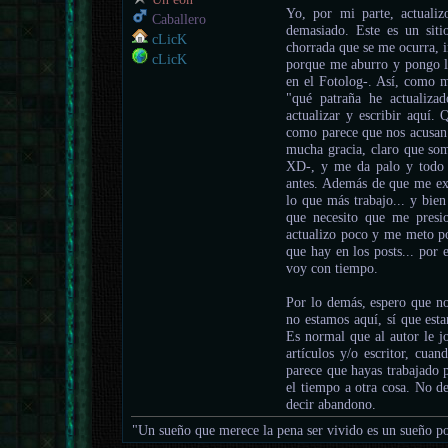
Yo, por mi parte, actuali
Caballero
demasiado. Este es un siti
cLicK
chorrada que se me ocurra, 
cLicK
porque me aburro y pongo l
en el Fotolog-. Así, como
"qué patraña he actualiza
actualizar y escribir aquí. 
como parece que nos acusan 
mucha gracia, claro que som
XD-, y me da palo y todo 
antes. Además de que me exi
lo que más trabajo... y bie
que necesito que me presio
actualizo poco y me meto poc
que hay en los posts... por 
voy con tiempo.
Por lo demás, espero que no
no estamos aquí, sí que est
Es normal que al autor le j
artículos y/o escritor, cua
parece que hayas trabajado p
el tiempo a otra cosa. No d
decir abandono.
"Un sueño que merece la pena ser vivido es un sueño po