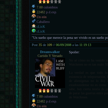
7.00
culombios
22482
p.d.exp.
Un eón
Caballero
cLicK
cLicK
"Un sueño que merece la pena ser vivido es un sueño po
Post
35
de
109
//
06/09/2008
a las
11:19:13
Dreamwalker
Spoiler:
Curtido Y Versado
No sé cómo no ha venido ya 
Watchmen no es tan malo
La verdad es que todo lo
existencia de teleportación, l
de alienígenas no lo doy 
estadounidense no es como 
sabe, hay cierta teoría de p
de parar las guerras entre pa
7.00
culombios
de Watchmen.
22482
p.d.exp.
Un eón