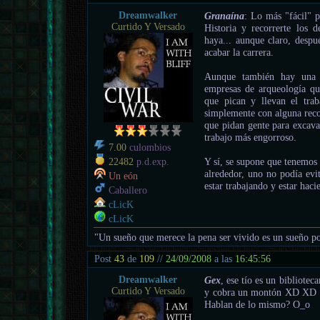
Dreamwalker
Granaína
: Lo más "fácil" p
Curtido Y Versado
Historia y recorrerte los 
haya... aunque claro, despu
acabar la carrera.
Aunque también hay una p
empresas de arqueología que
que pican y llevan el trab
simplemente con alguna reco
que pidan gente para excavar
trabajo más engorroso.
7.00
culombios
Y sí, se supone que tenemos 
22482
p.d.exp.
alrededor, uno no podía evi
Un eón
estar trabajando y estar hac
Caballero
cLicK
cLicK
"Un sueño que merece la pena ser vivido es un sueño po
Post
43
de
109
//
24/09/2008
a las
16:45:56
Dreamwalker
Gex
, ese tío es un bibliotec
Curtido Y Versado
y cobra un montón XD XD XD
Hablan de lo mismo? O_o