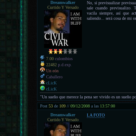
Dreamwalker
No, si previsualizar previsu
Curtido Y Versado
sale cuando previsualizo.
vacila siempre, así que ac
saliendo... será cosa de mi 
7.00
culombios
22482
p.d.exp.
Un eón
Caballero
cLicK
cLicK
"Un sueño que merece la pena ser vivido es un sueño po
Post
53
de
109
//
09/12/2008
a las
13:57:00
Dreamwalker
LA FOTO
Curtido Y Versado