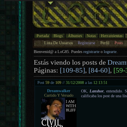
Portada
Blogs
Álbumes
Notas
Herramientas
Lista De Usuarios
Registrarse
Perfil
Posts
Bienvenid@ a LoG85. Puedes
registrarte
o
logearte
.
Estás viendo los posts de
Dream
Páginas:
[109-85]
,
[84-60]
,
[59-
Post
59
de
109
//
31/12/2008
a las
12:13:51
Dreamwalker
OK,
Lanshor
, entendido. 
Curtido Y Versado
calificaba los post de una lín