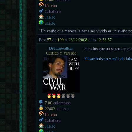
Un eón
Caballero
cLicK
cLicK
"Un sueño que merece la pena ser vivido es un sueño po
Post
57
de
109
//
23/12/2008
a las
12:53:57
Dreamwalker
Para los que no sepan los qu
Curtido Y Versado
Falsacionismo y método fals
7.00
culombios
22482
p.d.exp.
Un eón
Caballero
cLicK