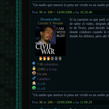
"Un sueño que merece la pena ser vivido es un sueño po
Post
39
de
109
//
14/09/2008
a las
10:26:46
Dreamwalker
Si la cuestión es que pedí c
Curtido Y Versado
de subir el video, después 
lo de Texto, pues decidir h
donde colaboro cuando le d
donde los debiera, pero ahí 
7.00
culombios
22482
p.d.exp.
Un eón
Caballero
cLicK
cLicK
"Un sueño que merece la pena ser vivido es un sueño po
Post
38
de
109
//
10/09/2008
a las
11:09:29