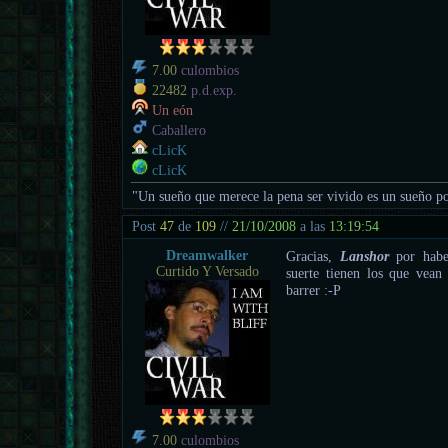
7.00
culombios
22482
p.d.exp.
Un eón
Caballero
cLicK
cLicK
"Un sueño que merece la pena ser vivido es un sueño po
Post
47
de
109
//
21/10/2008
a las
13:19:54
Dreamwalker
Gracias,
Lanshor
por haber
Curtido Y Versado
suerte tienen los que vean 
barrer :-P
7.00
culombios