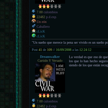
7.00
culombios
22482
p.d.exp.
Un eón
Caballero
cLicK
cLicK
"Un sueño que merece la pena ser vivido es un sueño po
Post
41
de
109
//
16/09/2008
a las
12:24:12
Dreamwalker
La verdad es que eso de que 
Curtido Y Versado
los que lo han hecho seguro 
siendo de los que están recu
7.00
culombios
22482
p.d.exp.