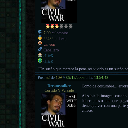
7.00
culombios
22482
p.d.exp.
Un eón
Caballero
cLicK
cLicK
"Un sueño que merece la pena ser vivido es un sueño po
Post
52
de
109
//
09/12/2008
a las
13:54:42
Dreamwalker
Como de costumbre... errores
Curtido Y Versado
Al subir la imagen, cuando 
haber puesto una que pegar
tiene que ver con una parte y
enlace: