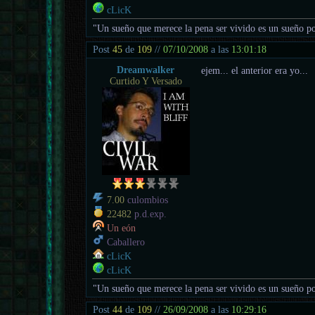
cLicK
"Un sueño que merece la pena ser vivido es un sueño po
Post
45
de
109
//
07/10/2008
a las
13:01:18
Dreamwalker
ejem... el anterior era yo...
Curtido Y Versado
7.00
culombios
22482
p.d.exp.
Un eón
Caballero
cLicK
cLicK
"Un sueño que merece la pena ser vivido es un sueño po
Post
44
de
109
//
26/09/2008
a las
10:29:16