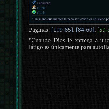
Caballero
cLicK
cLicK
"Un sueño que merece la pena ser vivido es un sueño po
Paginas:
[109-85]
,
[84-60]
,
[59-
"Cuando Dios le entrega a uno
látigo es únicamente para autof