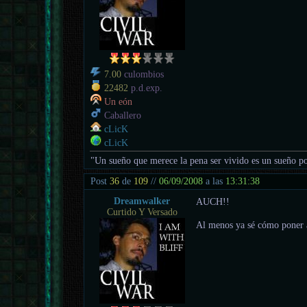
7.00
culombios
22482
p.d.exp.
Un eón
Caballero
cLicK
cLicK
"Un sueño que merece la pena ser vivido es un sueño po
Post
36
de
109
//
06/09/2008
a las
13:31:38
Dreamwalker
AUCH!!
Curtido Y Versado
Al menos ya sé cómo poner