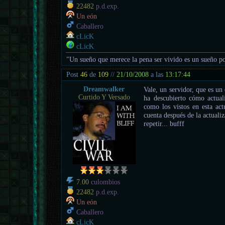
22482
p.d.exp.
Un eón
Caballero
cLicK
cLicK
"Un sueño que merece la pena ser vivido es un sueño po
Post
46
de
109
//
21/10/2008
a las
13:17:44
Dreamwalker
Vale, un servidor, que es un 
Curtido Y Versado
ha descubierto cómo actuali
como los vistos en esta act
cuenta después de la actuali
repetir... bufff
7.00
culombios
22482
p.d.exp.
Un eón
Caballero
cLicK