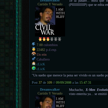
Dreamwalker
Te la pasaré... mira que 
Curtido Y Versado
(PIIIIIIIIIIP) que se edita 
7.00
culombios
22482
p.d.exp.
Un eón
Caballero
cLicK
cLicK
"Un sueño que merece la pena ser vivido es un sueño po
Post
37
de
109
//
09/09/2008
a las
15:47:31
Dreamwalker
Muchacho,
X-Men Evoluti
Curtido Y Versado
visto enterita ya... se emiti