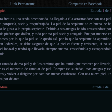
Link Permanente
Compartir en Facebook
piel
Entrada
1
de
5
ra frente a una senda desconocida, ha llegado a ella arrastrandose con una piel
e porquería, sucia y resquebrajada. La piel de la serpiente no es buena, se ha
o le gusta a la propia serpiente. Debido a sus arrugas ha ido arrastrándose por
de piedras que dolían, y todo por esa piel sucia y arrugada. Fue por meterse en
anosos por lo que la piel se le quedó así, por lo que la serpiente ha aprendido
en lodazales, se debe asegurar de que la piel es fuerte y resistente, si no se
del lodazal y tendrá que llevarla siempre encima, ensuciándola y estropeándola
ada.
a cansado de esa piel y de los caminos que ha tenido que recorrer por llevarla,
e es el momento de cambiar de piel. Romper esa suciedad, esas arrugas y esa
etas y volver a dirigirse por caminos menos escabrosos. Con una nueva piel, un
rá por delante.
 Muse
Entrada
2
de
5