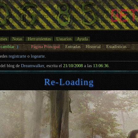
umes
Notas
Herramientas
Usuarios
Ayuda
cambiar
):
Página Principal
Entradas
Historial
Estadísticas
uedes
registrarte
o
logearte
.
del blog de
Dreamwalker
, escrita el
21/10/2008
a las
13:06:36
.
Re-Loading