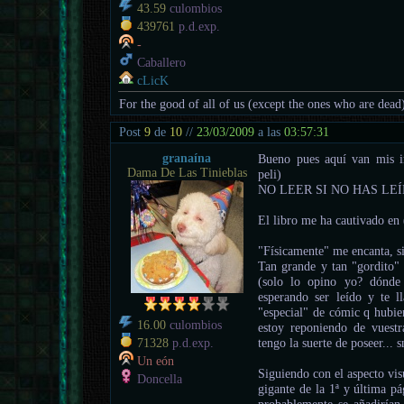
43.59
culombios
439761
p.d.exp.
-
Caballero
cLicK
For the good of all of us (except the ones who are dead
Post
9
de
10
//
23/03/2009
a las
03:57:31
granaína
Bueno pues aquí van mis i
Dama De Las Tinieblas
peli)
NO LEER SI NO HAS LEÍ
El libro me ha cautivado en (
"Físicamente" me encanta, si
Tan grande y tan "gordito"
(solo lo opino yo? dónde 
esperando ser leído y te l
"especial" de cómic q hubi
16.00
culombios
estoy reponiendo de vues
tengo la suerte de poseer... s
71328
p.d.exp.
Un eón
Siguiendo con el aspecto vis
Doncella
gigante de la 1ª y última pá