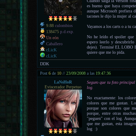
Cuando salga la versión fin
es bueno que haya competen
aunque Microsoft prefiera d
tacones le dijo la mujer al 
9.88
culombios
Vayamos a los carts o a tu c
138475
p.d.exp.
No he leído el spoiler qu
Un eón
espero leerlo y descubrirl
Caballero
dejes). Terminé EL LOBO E
cLicK
quiere que me lo pida.
cLicK
DDK
Post
6
de
10
//
23/09/2008
a las
19:47:36
LaNsHoR
Seguro que tu foto principal
Eviscerador Perpetuo
log.
No exactamente: los colore
colores que me gustan. Lo
porque son colores que me
porque, entre otras muchas
"peguen" con el log. Aunque
que me gustan, esta imagen
log :)