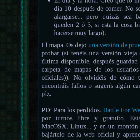
El día y la hora. Creo que lo m
día 10 después de comer. No s
alargarse... pero quizás sea 
queden 2 ó 3, si esta la cosa bi
hacerse muy largo).
El mapa. Os dejo
una versión de pru
probar (si tenéis una versión vieja
última disponible, después guardad
carpeta de mapas de los usuarios
oficiales)). No olvidéis de cómo 
encontráis fallos o sugerís algún c
plz.
PD: Para los perdidos.
Battle For W
por turnos libre y gratuíto. Es
MacOSX, Linux... y en un montón d
bajártelo de la web oficial y apren