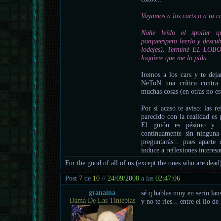
Vayamos a los carts o a tu 
Nohe leído el spoiler 
porqueespero leerlo y descu
lodejes). Terminé EL LOBO
loquiere que me lo pida.
Iremos a los cars y te de
NeToN una crítica contra
muchas cosas (en otras no es
Por si acaso te aviso: las r
parecido con la realidad es 
El guión es pésimo y na
contínuamente sin ninguna
preguntarás... pues aparte
induce a reflexiones interesa
For the good of all of us (except the ones who are dead
Post
7
de
10
//
24/09/2008
a las
02:47:06
granaína
sé q hablas muy en serio lan
Dama De Las Tinieblas
y no te ríes... entre el lío 