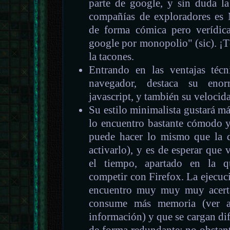
parte de google, y sin duda la
compañías de exploradores es 
de forma cómica pero verídic
google por monopolio" (sic). ¡Tó
la tacones.
Entrando en las ventajas téc
navegador, destaca su enor
javascript, y también su velocid
Su estilo minimalista gustará m
lo encuentro bastante cómodo y
puede hacer lo mismo que la 
activarlo), y es de esperar que
el tiempo, apartado en la 
competir con Firefox. La ejecuci
encuentro muy muy muy acertad
consume más memoria (ver a
información) y que se cargan di
de forma redundante; no obstan