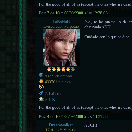
For the good of all of us (except the ones who are dead
Post
3
de
10
//
06/09/2008
a las
12:38:03
LaNsHoR
Javi, te he puesto lo de s
Eviscerador Perpetuo
observado xDD).
Cuidado con lo que se dice...
43.59
culombios
439761
p.d.exp.
-
Caballero
cLicK
For the good of all of us (except the ones who are dead
Post
4
de
10
//
06/09/2008
a las
13:31:38
Dreamwalker
AUCH!!
Curtido Y Versado