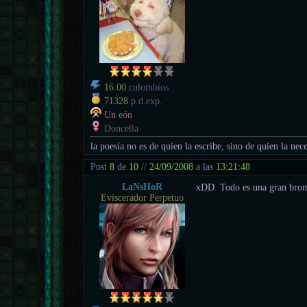
16.00
culombios
71328
p.d.exp.
Un eón
Doncella
la poesía no es de quien la escribe, sino de quien la nece
Post
8
de
10
//
24/09/2008
a las
13:21:48
LaNsHoR
xDD. Todo es una gran bro
Eviscerador Perpetuo