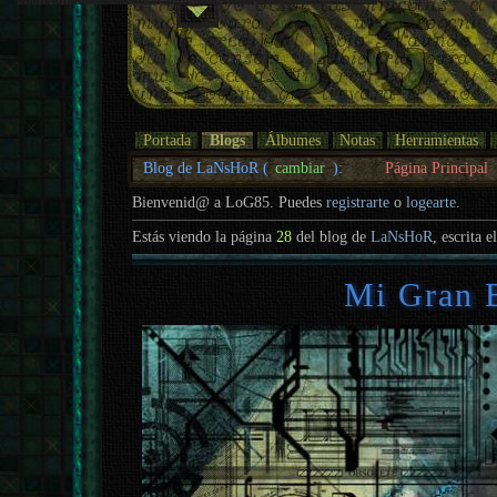
Portada
Blogs
Álbumes
Notas
Herramientas
Blog de LaNsHoR (
cambiar
):
Página Principal
Bienvenid@ a LoG85. Puedes
registrarte
o
logearte
.
Estás viendo la página
28
del blog de
LaNsHoR
, escrita e
Mi Gran 