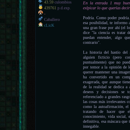
43.59
culombios
En la entrada 1 muy buen
exlpicar lo que querías decir
439761
p.d.exp.
-
Podría. Como poder podría.
Caballero
esa posibilidad, te informo
cLicK
una gran frase por ahí (el l
dice "la ciencia es tratar
puedan entender, algo que
contrario".
La historia del hastío del
alguien ficticio (pero c
puntualmente) que no pued
por temor a la opinión de 
querer mantener una imagen
ha convertido en un comp
exagerada, que aunque tiene
de la realidad se dedica a 
deseos y decisiones se 
referenciado a grandes rasgo
las cosas más irrelevantes 
como la autoafirmación, el 
tratando de hacer que e
conocimiento, vida social, e
definitiva, esa máscara que
innegable.