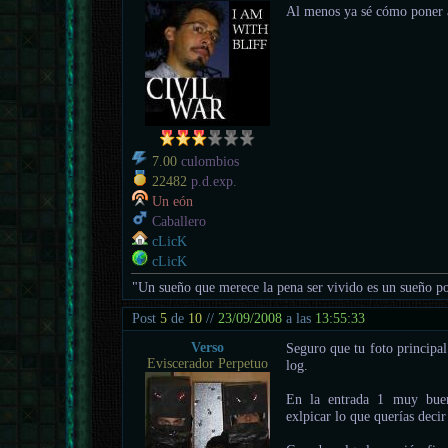
Al menos ya sé cómo poner
7.00
culombios
22482
p.d.exp.
Un eón
Caballero
cLicK
cLicK
"Un sueño que merece la pena ser vivido es un sueño po
Post
5
de
10
//
23/09/2008
a las
13:55:33
Verso
Seguro que tu foto principal
Eviscerador Perpetuo
log.
En la entrada 1 muy buen
exlpicar lo que querías decir