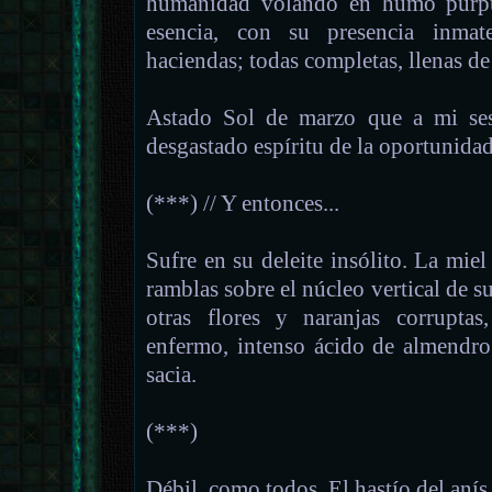
humanidad volando en humo púrpu
esencia, con su presencia inmat
haciendas; todas completas, llenas de
Astado Sol de marzo que a mi sesg
desgastado espíritu de la oportunidad
(***) // Y entonces...
Sufre en su deleite insólito. La mi
ramblas sobre el núcleo vertical de s
otras flores y naranjas corruptas
enfermo, intenso ácido de almendr
sacia.
(***)
Débil, como todos. El hastío del anís