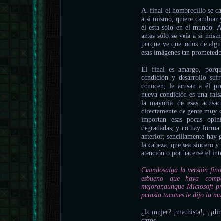
Al final el hombrecillo se c
a si mismo, quiere cambiar y
él esta solo en el mundo. A
antes sólo se veía a si mism
porque ve que todos de algun
esas imágenes tan prometedo
El final es amargo, porq
condición y desarrollo sufr
conocen; le acusan a él pr
nueva condición es una fal
la mayoría de esas acusac
directamente de gente muy ce
importan esas pocas opin
degradadas; y no hay forma d
anterior; sencillamente hay 
la cabeza, que sea sincero y
atención o por hacerse el int
Cuandosalga la versión fina
esbueno que haya compe
mejorar,aunque Microsoft pr
putasla tacones le dijo la m
¿la mujer? ¡machista!, ¡¡dirá
cazos...