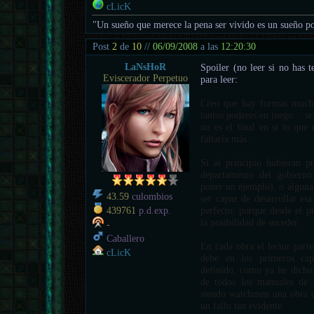
cLicK
"Un sueño que merece la pena ser vivido es un sueño po
Post
2
de
10
//
06/09/2008
a las
12:20:30
LaNsHoR
Spoiler (no leer si no has 
Eviscerador Perpetuo
para leer:
Creo que hay formas mucho
tantos poderes en juego... s
no es el final en sí lo que 
faltaría más.
Si al principio hubieran p
departamento del gobierno 
poner un ejemplo), o alguna
43.59
culombios
ser capaz de desarrollar esa
perfecto: porque desde el pr
439761
p.d.exp.
la posibilidad de suceder.
-
Caballero
En cada obra el lector parte
cLicK
debe en los primeros cap
definido, como ya he dicho,
de todos los manuales de "
siendo watchmen una obra c
un fallo tan evidente.