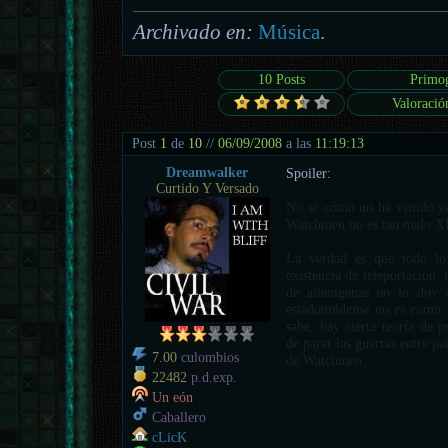
Archivado en:
Música
.
10 Posts
Primo
Valoració
Post
1
de
10
//
06/09/2008
a las
11:19:13
Dreamwalker
Spoiler:
Curtido Y Versado
No sé cómo no ha venido ya 
Watchmen no es tan malo
La verdad es que todo lo
existencia de teleportación, l
de alienígenas no lo doy 
estadounidense no es como 
sabe, hay cierta teoría de p
de parar las guerras entre pa
7.00
culombios
de Watchmen.
22482
p.d.exp.
Un eón
Caballero
cLicK