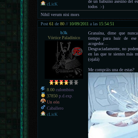
de un babuino asesino del e
cLicK
todos :-)
Nihil verum nisi mors
Post
61
de
80
//
10/09/2011
a las
15:54:51
b3k
Granaína, dime que nunca
Vórtice Paladínico
tiempo para huir de ese
acogedor....
Desgraciadamente, no podemo
en las que te sientes más
(ojalá)
Me compráis una de estas?
8.00
culombios
37850
p.d.exp.
Un eón
Caballero
cLicK