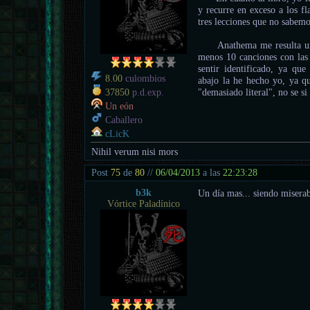
y recurre en exceso a los f
tres lecciones que no sabem
Anathema me resulta un gr
menos 10 canciones con la
sentir identificado, ya qu
8.00
culombios
abajo la he hecho yo, ya q
"demasiado literal", no se si
37850
p.d.exp.
Un eón
Caballero
cLicK
Nihil verum nisi mors
Post
75
de
80
//
06/04/2013
a las
22:23:28
b3k
Un día mas... siendo miserab
Vórtice Paladínico