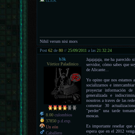
cLicK
Nihil verum nisi mors
Post
62
de
80
//
25/09/2011
a las
21:32:24
b3k
Jajajajaja, me ha parecido 
Vórtice Paladínico
servidor, cómo sabes que so
de Alicante...
Yo opino que nos estamos ag
socializarnos e intercambia
proyectar información d
generalizada e indiscrimi
nosotros a traves de las red
comentar 30 actualizacion
"perder" una tarde toman
8.00
culombios
moscas.
37850
p.d.exp.
Es importante reseñar que 
Un eón
espera que en el 2012 venga
Caballero