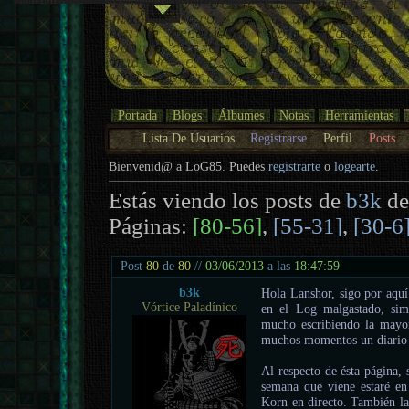
Portada
Blogs
Álbumes
Notas
Herramientas
Lista De Usuarios
Registrarse
Perfil
Posts
Bienvenid@ a LoG85. Puedes
registrarte
o
logearte
.
Estás viendo los posts de
b3k
de
Páginas:
[80-56]
,
[55-31]
,
[30-6
Post
80
de
80
//
03/06/2013
a las
18:47:59
b3k
Hola Lanshor, sigo por aquí
Vórtice Paladínico
en el Log malgastado, sim
mucho escribiendo la mayor
muchos momentos un diario t
Al respecto de ésta página, 
semana que viene estaré en
Korn en directo. También la