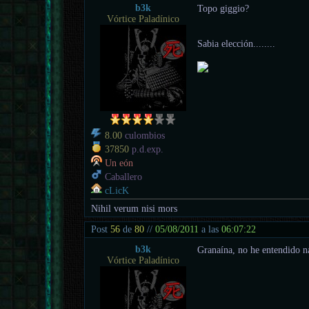
b3k
Topo giggio?
Vórtice Paladínico
Sabia elección........
8.00
culombios
37850
p.d.exp.
Un eón
Caballero
cLicK
Nihil verum nisi mors
Post
56
de
80
//
05/08/2011
a las
06:07:22
b3k
Granaína, no he entendido na
Vórtice Paladínico