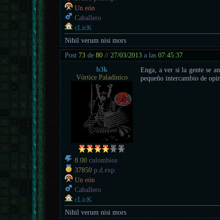
Un eón
Caballero
cLicK
Nihil verum nisi mors
Post
73
de
80
//
27/03/2013
a las
07:45:37
b3k
Enga, a ver si la gente se 
Vórtice Paladínico
pequeño intercambio de opin
8.00
culombios
37850
p.d.exp.
Un eón
Caballero
cLicK
Nihil verum nisi mors