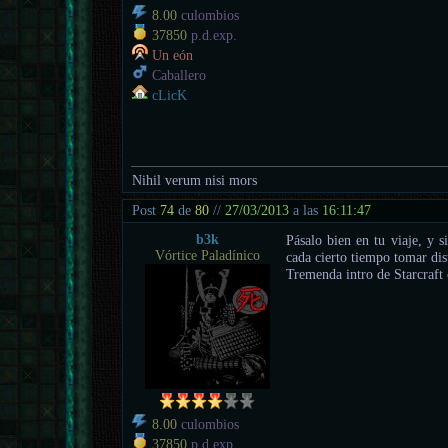
8.00
culombios
37850
p.d.exp.
Un eón
Caballero
cLicK
Nihil verum nisi mors
Post
74
de
80
//
27/03/2013
a las
16:11:47
b3k
Pásalo bien en tu viaje, y 
Vórtice Paladínico
cada cierto tiempo tomar dis
Tremenda intro de Starcraft
8.00
culombios
37850
p.d.exp.