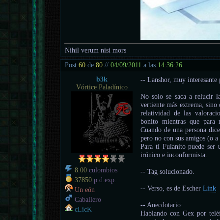
Nihil verum nisi mors
Post
60
de
80
//
04/09/2011
a las
14:36:26
b3k
-- Lanshor, muy interesante p
Vórtice Paladínico
No solo se saca a relucir l
vertiente más extrema, sino 
relatividad de las valorac
bonito mientras que para 
Cuando de una persona dicen
pero no con sus amigos (o a v
Para tí Fulanito puede ser 
irónico e inconformista.
8.00
culombios
-- Tag solucionado.
37850
p.d.exp.
-- Verso, es de Escher
Link
Un eón
Caballero
-- Anecdotario:
cLicK
Hablando con Gex por teléf