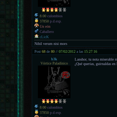
8.00
culombios
37850
p.d.exp.
Un eón
Caballero
cLicK
Nihil verum nisi mors
Post
68
de
80
//
07/02/2012
a las
15:27:16
b3k
Lanshor, tu nota miserable 
Vórtice Paladínico
¿Qué querias, guirnaldas en 
8.00
culombios
37850
p.d.exp.