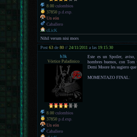
8.00
culombios
37850
p.d.exp.
Un eón
Caballero
cLicK
Nihil verum nisi mors
Post
63
de
80
//
24/11/2011
a las
19:15:30
b3k
Este es un Spoiler, aviso,
Vórtice Paladínico
hombres buenos, con Tom C
Demi Moore les sugiero que n
MOMENTAZO FINAL:
8.00
culombios
37850
p.d.exp.
Un eón
Caballero