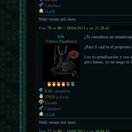
Caballero
cLicK
Nihil verum nisi mors
Post
78
de
80
//
28/04/2013
a las
21:28:42
b3k
¿Te consideras un misántrop
Vórtice Paladínico
¿Para tí cual es el proposito 
Leo tu actualización y veo u
pero bueno, yo no tengo ni i
8.00
culombios
37850
p.d.exp.
Un eón
Caballero
cLicK
Nihil verum nisi mors
Post
77
de
80
//
16/04/2013
a las
20:04:45