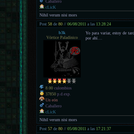
Caballero
cLicK
Nihil verum nisi mors
Post
58
de
80
//
06/08/2011
a las
13:28:24
b3k
Yo para variar, estoy de tar
Vórtice Paladínico
por ahí....
8.00
culombios
37850
p.d.exp.
Un eón
Caballero
cLicK
Nihil verum nisi mors
Post
57
de
80
//
05/08/2011
a las
17:21:37