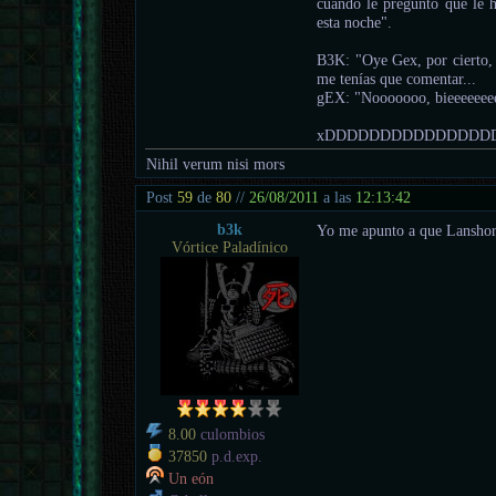
cuando le pregunto que le 
esta noche".
B3K: "Oye Gex, por cierto, q
me tenías que comentar...
gEX: "Nooooooo, bieeeeeee
xDDDDDDDDDDDDDDD
Nihil verum nisi mors
Post
59
de
80
//
26/08/2011
a las
12:13:42
b3k
Yo me apunto a que Lanshor l
Vórtice Paladínico
8.00
culombios
37850
p.d.exp.
Un eón