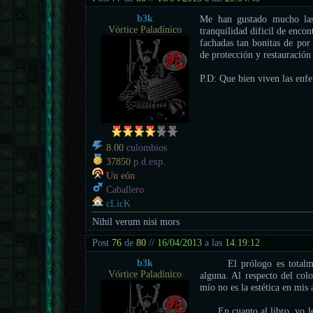
b3k
Me han gustado mucho las 
Vórtice Paladínico
tranquilidad dificil de enco
fachadas tan bonitas de por
de protección y restauración
P.D: Que bien viven las enfe
8.00
culombios
37850
p.d.exp.
Un eón
Caballero
cLicK
Nihil verum nisi mors
Post
76
de
80
//
16/04/2013
a las
14:19:12
b3k
El prólogo es totalment
Vórtice Paladínico
alguna. Al respecto del col
mío no es la estética en mis 
En cuanto al libro, yo le d