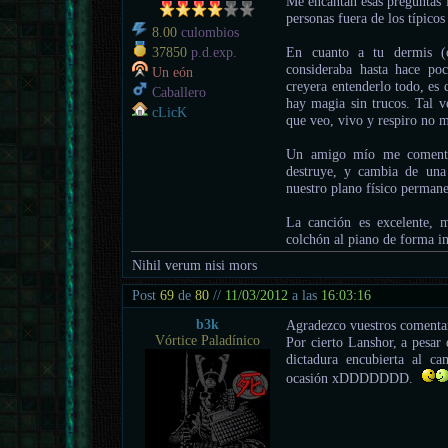
Me encantan esas preguntas 
personas fuera de los típicos
8.00
culombios
En cuanto a tu dermis (
37850
p.d.exp.
consideraba hasta hace po
Un eón
creyera entenderlo todo, es 
Caballero
hay magia sin trucos. Tal v
cLicK
que veo, vivo y respiro no 
Un amigo mío me comentó
destruye, y cambia de una
nuestro plano físico permane
La canción es excelente, 
colchón al piano de forma i
Nihil verum nisi mors
Post
69
de
80
//
11/03/2012
a las
16:03:16
b3k
Agradezco vuestros comenta
Vórtice Paladínico
Por cierto Lanshor, a pesar
dictadura encubierta al c
ocasión xDDDDDDD.