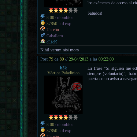
los exámenes de acceso al ci
Saludos!
8.00
culombios
37850
p.d.exp.
Un eón
Caballero
cLicK
Nihil verum nisi mors
Post
79
de
80
//
29/04/2013
a las
09:22:00
b3k
La frase "Si alguien me e
Vórtice Paladínico
siempre (voluntario)", habr
puerta como aviso a navegan
8.00
culombios
37850
p.d.exp.
Un eón