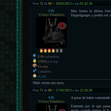
Post
72
de
80
//
20/03/2013
a las
01:42:34
b3k
Muy buena la última foto
Vórtice Paladínico
Doppelganger y podéis ver a
8.00
culombios
37850
p.d.exp.
Un eón
Caballero
cLicK
Nihil verum nisi mors
Post
71
de
80
//
17/03/2013
a las
23:26:30
b3k
A pesar de haber comentado 
Vórtice Paladínico
Entiendo por lo que pasas,
pecho cuando menos te lo 