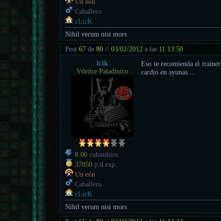
Un eón
Caballero
cLicK
Nihil verum nisi mors
Post
67
de
80
//
03/02/2012
a las
11:13:50
b3k
Eso te recomienda el traine
Vórtice Paladínico
cardio en ayunas....
8.00
culombios
37850
p.d.exp.
Un eón
Caballero
cLicK
Nihil verum nisi mors