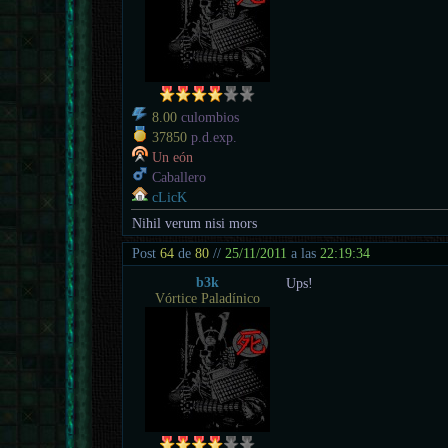
8.00
culombios
37850
p.d.exp.
Un eón
Caballero
cLicK
Nihil verum nisi mors
Post
64
de
80
//
25/11/2011
a las
22:19:34
b3k
Ups!
Vórtice Paladínico