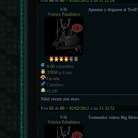
Post
66
de
80
//
03/02/2012
a las
11:12:24
b3k
Apunten y disparen al Troll!
Vórtice Paladínico
8.00
culombios
37850
p.d.exp.
Un eón
Caballero
cLicK
Nihil verum nisi mors
Post
65
de
80
//
02/02/2012
a las
15:32:52
b3k
Tremendos videos Big Motiva
Vórtice Paladínico