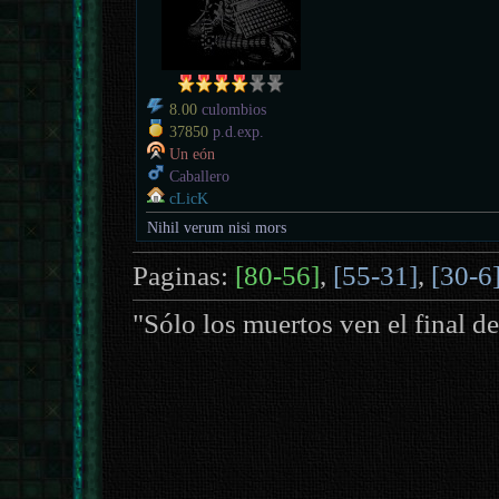
8.00
culombios
37850
p.d.exp.
Un eón
Caballero
cLicK
Nihil verum nisi mors
Paginas:
[80-56]
,
[55-31]
,
[30-6
"Sólo los muertos ven el final de