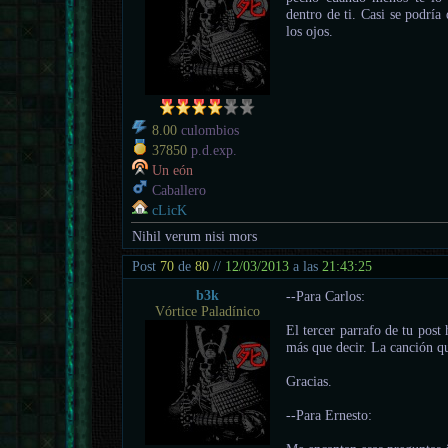
dentro de ti. Casi se podría
los ojos.
8.00
culombios
37850
p.d.exp.
Un eón
Caballero
cLicK
Nihil verum nisi mors
Post
70
de
80
//
12/03/2013
a las
21:43:25
b3k
--Para Carlos:
Vórtice Paladínico
El tercer parrafo de tu pos
más que decir. La canción qu
Gracias.
--Para Ernesto: