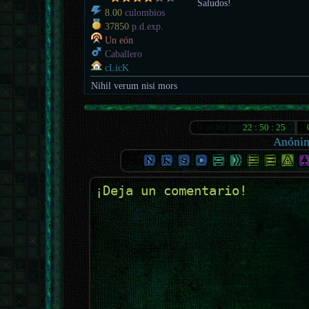
Saludos!
8.00
culombios
37850
p.d.exp.
Un eón
Caballero
cLicK
Nihil verum nisi mors
Anóni