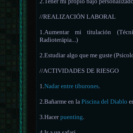
2.Tener mi propio bajo personalizado 
//REALIZACIÓN LABORAL
1.Aumentar mi titulación (Téc
Radioterápia...)
2.Estudiar algo que me guste (Psicolo
//ACTIVIDADES DE RIESGO
1.
Nadar entre tiburones
.
2.Bañarme en la
Piscina del Diablo
en
3.Hacer
puenting
.
4.Ir a un safari.