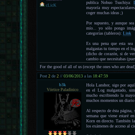
publica Nobuo Tsuchiya:
cLicK
mayoría muy espectaculares
coger muchas ideas ;)
Por supuesto, y aunque sea 
mío... yo sólo pongo imág
categorías (tableros):
Link
Es una pena que esta sea 
malgastas tu tiempo en el lo
(dicho de corazón, si de ver
cambio que necesitabas (pue
For the good of all of us (except the ones who are dead
Post
2
de
2
//
03/06/2013
a las
18:47:59
b3k
Hola Lanshor, sigo por aquí
Vórtice Paladínico
en el Log malgastado, sim
mucho escribiendo la mayor
muchos momentos un diario t
Al respecto de ésta página, 
semana que viene estaré en
Korn en directo. También la
los exámenes de acceso al ci