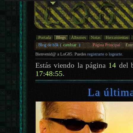
Portada
Blogs
Álbumes
Notas
Herramientas
Blog de b3k (
cambiar
):
Página Principal
Entr
Bienvenid@ a LoG85. Puedes
registrarte
o
logearte
.
Estás viendo la página
14
del 
17:48:55
.
La última