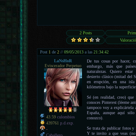
2 Posts
Prim
Valoració
Post
1
de
2
//
09/05/2013
a las
21:34:42
LaNsHoR
De tus cosas por hacer, c
Eviscerador Perpetuo
embargo, más que países
naturalezas. Quiero estar
desierto clásico (mitad del 
en erupción, en una isla
kilómetros bajo la superficie
Sé (en realidad, creo) que 
conoces Pinterest (léeme an
tampoco voy a explicártela 
España, aunque aquí sólo
43.59
culombios
conozco).
439761
p.d.exp.
Se trata de publicar fotos y
-
Y te invito a que veas (no 
Caballero