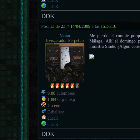
cLicK
cLicK
DDK
Post
13
de
23
//
14/04/2009
a las
15:36:16
Verso
Me pierdo el cumple porque
Eviscerador Perpetuo
Málaga. Allí el domingo p
ministra Sinde. ¿Algún cons
9.88
culombios
138475
p.d.exp.
Un eón
Caballero
cLicK
cLicK
DDK