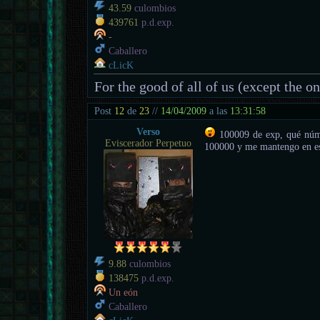
43.59
culombios
439761
p.d.exp.
-
Caballero
cLicK
For the good of all of us (except the o
Post
12
de
23
//
14/04/2009
a las
13:31:58
Verso
100009 de exp, qué núme
Eviscerador Perpetuo
100000 y me mantengo en e
9.88
culombios
138475
p.d.exp.
Un eón
Caballero