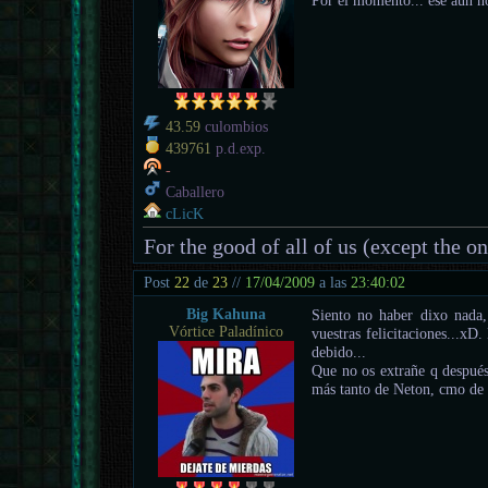
43.59
culombios
439761
p.d.exp.
-
Caballero
cLicK
For the good of all of us (except the o
Post
22
de
23
//
17/04/2009
a las
23:40:02
Big Kahuna
Siento no haber dixo nada
Vórtice Paladínico
vuestras felicitaciones...xD
debido...
Que no os extrañe q después
más tanto de Neton, cmo de