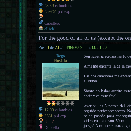
43.59
culombios
439761
p.d.exp.
-
Caballero
cLicK
For the good of all of us (except the o
Post
3
de
23
//
14/04/2009
a las
00:51:20
Bego
Son super graciosas las fotos
Novicia
A mi me encanta la de la 
Las dos canciones me encanta
el itunes.
Siento no haber escrito mu
decir y es muy fatal.
Ayer vi las 5 partes del 
12.00
culombios
seguido perfeeeeeeeeecto. N
se ha pasado para conseguir
3361
p.d.exp.
video en total son 50 minu
Un eón
juego? A mi me entraron gan
Doncella