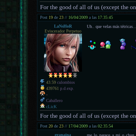
For the good of all of us (except the o
Post
19
de
23
//
16/04/2009
a las
17:35:45
LaNsHoR
Uh.. que velas más tétricas..
Eviscerador Perpetuo
43.59
culombios
439761
p.d.exp.
-
Caballero
cLicK
For the good of all of us (except the o
Post
20
de
23
//
17/04/2009
a las
02:35:54
granaína
me lo parece a mi o chun 