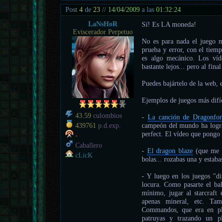
Post
4
de
23
//
14/04/2009
a las
01:32:24
LaNsHoR
Sí! Es LA moneda!
Eviscerador Perpetuo
No es para nada el juego m
prueba y error, con el tiemp
es algo mecánico. Los víde
bastante lejos... pero al fin
Puedes bajártelo de la web, e
Ejemplos de juegos más difíc
43.59
culombios
-
La canción de Dragonfor
campeón del mundo ha logra
439761
p.d.exp.
perfect. El vídeo que pongo 
-
Caballero
-
El dragon blaze
(que me e
cLicK
bolas... rozabas una y estab
- Y luego en los juegos "di
locura. Como pasarte el bal
mínimo, jugar al starcraft 
apenas mineral, etc. Tam
Commandos, que era en pla
patruyas y trazando un 