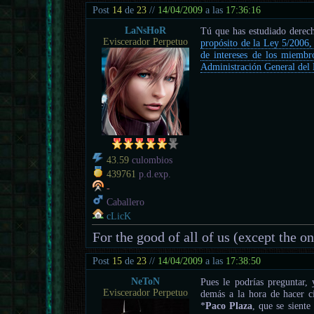
Post
14
de
23
//
14/04/2009
a las
17:36:16
LaNsHoR
Tú que has estudiado derech
Eviscerador Perpetuo
propósito de la Ley 5/2006, 
de intereses de los miembr
Administración General del
43.59
culombios
439761
p.d.exp.
-
Caballero
cLicK
For the good of all of us (except the o
Post
15
de
23
//
14/04/2009
a las
17:38:50
NeToN
Pues le podrías preguntar,
Eviscerador Perpetuo
demás a la hora de hacer c
*
Paco Plaza
, que se siente