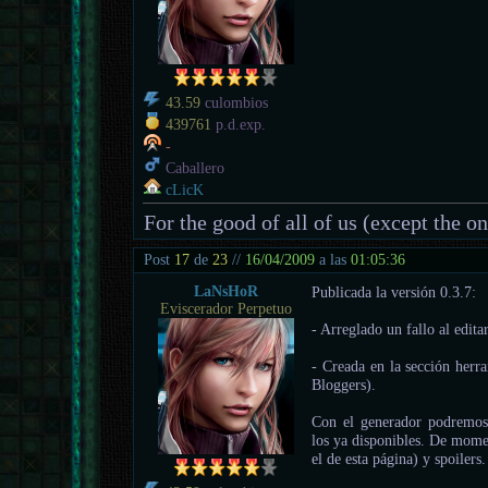
43.59
culombios
439761
p.d.exp.
-
Caballero
cLicK
For the good of all of us (except the o
Post
17
de
23
//
16/04/2009
a las
01:05:36
LaNsHoR
Publicada la versión 0.3.7:
Eviscerador Perpetuo
- Arreglado un fallo al edita
- Creada en la sección herr
Bloggers).
Con el generador podremos
los ya disponibles. De mom
el de esta página) y spoilers.