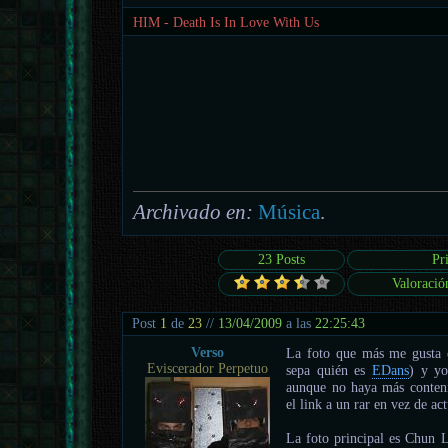
HIM - Death Is In Love With Us
Archivado en:
Música
.
23 Posts
Pr
Valoració
Post
1
de
23
//
13/04/2009
a las
22:25:43
Verso
La foto que más me gusta
Eviscerador Perpetuo
sepa quién es
EDans
) y yo
aunque no haya más conteni
el link a un rar en vez de ac
La foto principal es Chun L