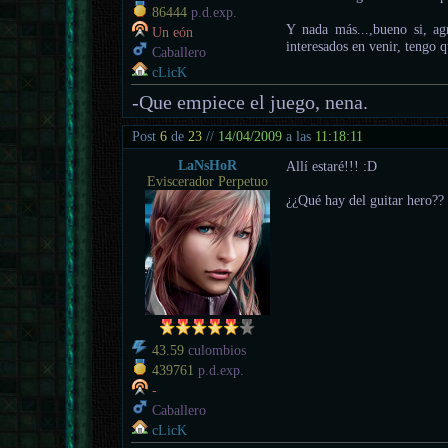
86444
p.d.exp.
Y nada más...,bueno si, ag
Un eón
interesados en venir, tengo 
Caballero
cLicK
-Que empiece el juego, nena.
Post
6
de
23
//
14/04/2009
a las
11:18:11
LaNsHoR
Allí estaré!!! :D
Eviscerador Perpetuo
¿¿Qué hay del guitar hero?
43.59
culombios
439761
p.d.exp.
-
Caballero
cLicK