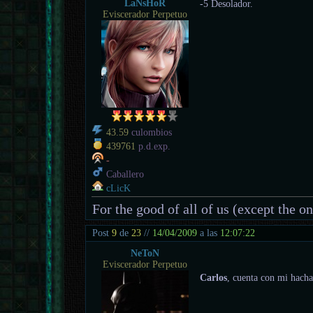
LaNsHoR
-5 Desolador.
Eviscerador Perpetuo
43.59
culombios
439761
p.d.exp.
-
Caballero
cLicK
For the good of all of us (except the o
Post
9
de
23
//
14/04/2009
a las
12:07:22
NeToN
Eviscerador Perpetuo
Carlos
, cuenta con mi hacha