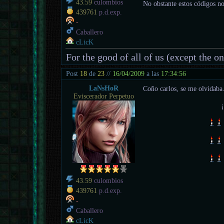
43.59
culombios
No obstante estos códigos no 
439761
p.d.exp.
-
Caballero
cLicK
For the good of all of us (except the o
Post
18
de
23
//
16/04/2009
a las
17:34:56
LaNsHoR
Coño carlos, se me olvidaba.
Eviscerador Perpetuo
43.59
culombios
439761
p.d.exp.
-
Caballero
cLicK