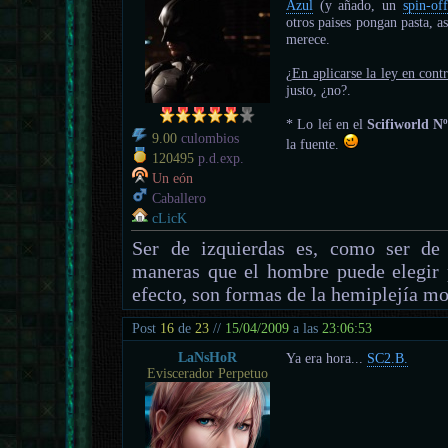
Azul
(y añado, un
spin-off
otros paises pongan pasta, a
merece.
¿
En aplicarse la ley en cont
justo, ¿no?.
* Lo leí en el
Scifiworld N
9.00
culombios
la fuente.
120495
p.d.exp.
Un eón
Caballero
cLicK
Ser de izquierdas es, como ser de 
maneras que el hombre puede elegir 
efecto, son formas de la hemiplejía mo
Post
16
de
23
//
15/04/2009
a las
23:06:53
LaNsHoR
Ya era hora...
SC2.B.
Eviscerador Perpetuo