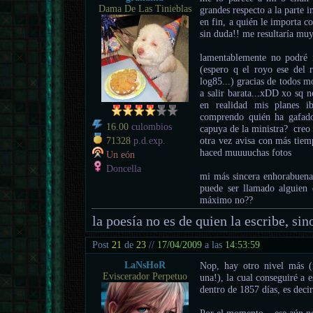
Dama De Las Tinieblas
grandes respecto a la parte i
en fin, a quién le importa c
sin duda!! me resultaría muy
lamentablemente no podré ir
(espero q el royo ese del 
log85...) gracias de todos m
a salir barata...xDD xo sq 
en realidad mis planes 
comprendo quién ha gafado
16.00
culombios
capuya de la ministra? creo 
otra vez avisa con más tiemp
71328
p.d.exp.
haced muuuuchas fotos
Un eón
Doncella
mi más sincera enhorabuena 
puede ser llamado alguien 
máximo no??
la poesía no es de quien la escribe, sino
Post
21
de
23
//
17/04/2009
a las
14:53:59
LaNsHoR
Nop, hay otro nivel más (mi
Eviscerador Perpetuo
una!), la cual conseguiré a 
dentro de 1857 días, es decir
Por el momento... ese aún n