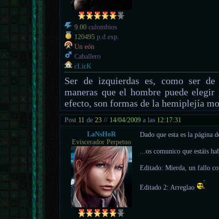
9.00
culombios
120495
p.d.exp.
Un eón
Caballero
cLicK
Ser de izquierdas es, como ser de 
maneras que el hombre puede elegir 
efecto, son formas de la hemiplejía mo
Post
11
de
23
//
14/04/2009
a las
12:17:31
LaNsHoR
Dado que esta es la página de
Eviscerador Perpetuo
...os comunico que estáis ha
Editado: Mierda, un fallo con
Editado 2: Arreglao