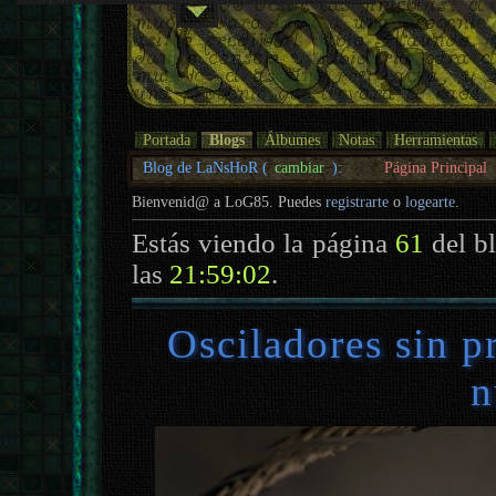
Portada
Blogs
Álbumes
Notas
Herramientas
Blog de LaNsHoR (
cambiar
):
Página Principal
Bienvenid@ a LoG85. Puedes
registrarte
o
logearte
.
Estás viendo la página
61
del b
las
21:59:02
.
Osciladores sin p
n