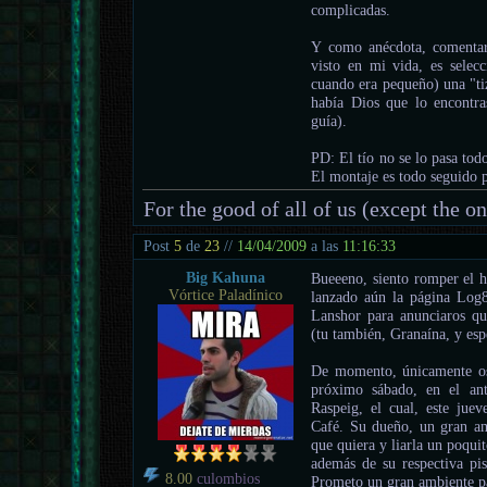
complicadas.
Y como anécdota, comentar
visto en mi vida, es selec
cuando era pequeño) una "ti
había Dios que lo encontra
guía).
PD: El tío no se lo pasa tod
El montaje es todo seguido p
For the good of all of us (except the o
Post
5
de
23
//
14/04/2009
a las
11:16:33
Big Kahuna
Bueeeno, siento romper el hi
Vórtice Paladínico
lanzado aún la página Log8
Lanshor para anunciaros q
(tu también, Granaína, y esp
De momento, únicamente os p
próximo sábado, en el an
Raspeig, el cual, este jue
Café. Su dueño, un gran am
que quiera y liarla un poquito
además de su respectiva pis
8.00
culombios
Prometo un gran ambiente pa