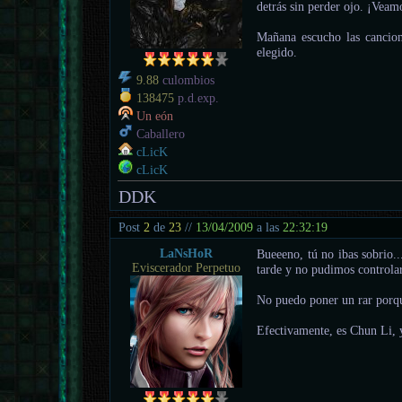
detrás sin perder ojo. ¡Veam
Mañana escucho las cancio
elegido.
9.88
culombios
138475
p.d.exp.
Un eón
Caballero
cLicK
cLicK
DDK
Post
2
de
23
//
13/04/2009
a las
22:32:19
LaNsHoR
Bueeeno, tú no ibas sobrio..
Eviscerador Perpetuo
tarde y no pudimos controlar 
No puedo poner un rar porqu
Efectivamente, es Chun Li, y