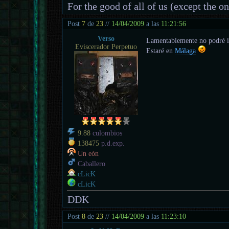
For the good of all of us (except the o
Post
7
de
23
//
14/04/2009
a las
11:21:56
Verso
Lamentablemente no podré i
Eviscerador Perpetuo
Estaré en
Málaga
9.88
culombios
138475
p.d.exp.
Un eón
Caballero
cLicK
cLicK
DDK
Post
8
de
23
//
14/04/2009
a las
11:23:10