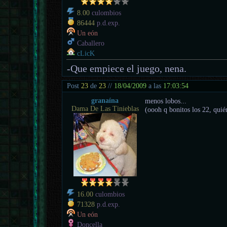
8.00
culombios
86444
p.d.exp.
Un eón
Caballero
cLicK
-Que empiece el juego, nena.
Post
23
de
23
//
18/04/2009
a las
17:03:54
granaína
menos lobos...
Dama De Las Tinieblas
(oooh q bonitos los 22, quié
16.00
culombios
71328
p.d.exp.
Un eón
Doncella