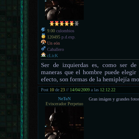
9.00
culombios
120495
p.d.exp.
Un eón
Caballero
cLicK
Ser de izquierdas es, como ser de 
maneras que el hombre puede elegir 
efecto, son formas de la hemiplejía mo
Post
10
de
23
//
14/04/2009
a las
12:12:22
NeToN
Gran imágen y grandes fotos
Eviscerador Perpetuo