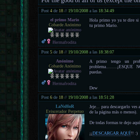
Post
4
de
18
//
19/10/2008
a las
18:34:49
el primo Mario
Hola primo yo ya te dire si
Cobarde Anónimo
tu primo Mario.
Hermafrodita
Post
5
de
18
//
19/10/2008
a las
18:38:07
Anónimo
A primo tengo un problemi
Cobarde Anónimo
problema.........¡ESQ
puedas.
Hermafrodita
Dew
Post
6
de
18
//
19/10/2008
a las
18:51:28
LaNsHoR
Jeje... para descargarlo ves
Eviscerador Perpetuo
de la página más o menos).
De todas formas te dejo aquí
¡¡
DESCARGAR AQUÍ
!! :)