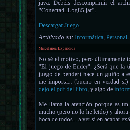
java. Debéis descomprimir el arch
"Conecta4_Log85.jar".
Descargar Juego
.
Archivado en:
Informática
,
Personal
.
Miscelánea Expandida
No sé el motivo, pero últimamente 
"El juego de Ender". ¿Será que la ú
juego de bender) hace un guiño a e
me importa... (bueno en verdad sí) 
dejo el pdf del libro
, y algo de
inform
Me llama la atención porque es un
mucho (pero no lo he leído) y ahora 
boca de todos... a ver si en acabar e