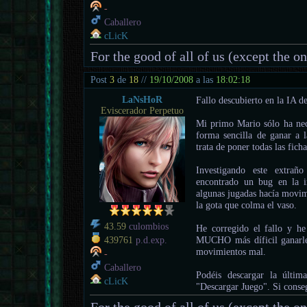
-
Caballero
cLicK
For the good of all of us (except the o
Post
3
de
18
//
19/10/2008
a las
18:02:18
LaNsHoR
Fallo descubierto en la IA d
Eviscerador Perpetuo
Mi primo Mario sólo ha nece
forma sencilla de ganar a
trata de poner todas las fich
Investigando este extra
encontrado un bug en la 
algunas jugadas hacía movimi
la gota que colma el vaso.
43.59
culombios
He corregido el fallo y he
MUCHO más díficil ganarle
439761
p.d.exp.
movimientos mal.
-
Caballero
Podéis descargar la últi
cLicK
"Descargar Juego". Si conseg
For the good of all of us (except the o