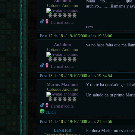
Anónimo
Nada tio............
Cobarde Anónimo
archivo..........llamame y a
Hermafrodita
dew
Post
12
de
18
//
19/10/2008
a las
19:33:06
Anónimo
ya no hace falta que me llam
Cobarde Anónimo
Hermafrodita
Post
13
de
18
//
19/10/2008
a las
19:34:54
Marius-Máximus
Y tio te ha quedado genial a
Cobarde Anónimo
Un saludo de tu primo Mari
Hermafrodita
cLicK
Post
14
de
18
//
19/10/2008
a las
21:55:56
LaNsHoR
Perdona Mario, no estaba en 