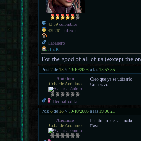
43.59
culombios
439761
p.d.exp.
-
Caballero
cLicK
For the good of all of us (except the o
Post
7
de
18
//
19/10/2008
a las
18:57:35
Anónimo
Creo que ya se utiizarlo
Cobarde Anónimo
Un abrazo
Hermafrodita
Post
8
de
18
//
19/10/2008
a las
19:00:21
Anónimo
Pos tio no me sale nada.......
Cobarde Anónimo
Dew