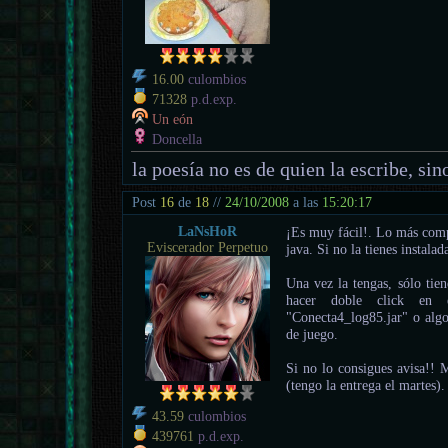
16.00
culombios
71328
p.d.exp.
Un eón
Doncella
la poesía no es de quien la escribe, sino
Post
16
de
18
//
24/10/2008
a las
15:20:17
LaNsHoR
¡Es muy fácil!. Lo más compl
Eviscerador Perpetuo
java. Si no la tienes instala
Una vez la tengas, sólo tie
hacer doble click en 
"Conecta4_log85.jar" o algo
de juego.
Si no lo consigues avisa!! 
(tengo la entrega el martes).
43.59
culombios
439761
p.d.exp.