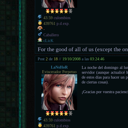
43.59
culombios
439761
p.d.exp.
-
Caballero
cLicK
For the good of all of us (except the o
Post
2
de
18
//
19/10/2008
a las
03:24:46
LaNsHoR
La noche del domingo al lun
Eviscerador Perpetuo
servidor (aunque actualicé 
de estos días para hacer un 
de ciertas cosas).
¡Gracias por vuestra pacienc
43.59
culombios
439761
p.d.exp.