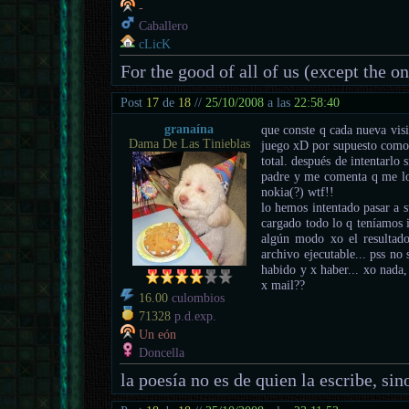
-
Caballero
cLicK
For the good of all of us (except the o
Post
17
de
18
//
25/10/2008
a las
22:58:40
granaína
que conste q cada nueva visi
Dama De Las Tinieblas
juego xD por supuesto como 
total. después de intentarlo 
padre y me comenta q me lo 
nokia(?) wtf!!
lo hemos intentado pasar a s
cargado todo lo q teníamos i
algún modo xo el resultad
archivo ejecutable... pss n
habido y x haber... xo nada,
x mail??
16.00
culombios
71328
p.d.exp.
Un eón
Doncella
la poesía no es de quien la escribe, sino