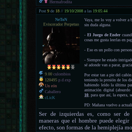
Hermafrodita
Post
9
de
18
//
19/10/2008
a las
19:05:44
NeToN
Vaya, me lo voy a volver a b
Eviscerador Perpetuo
sin duda alguna.
-
El Juego de Ender
cuand
cosas me gusta leerlas en pap
- Eso es un pollo con person
- Siempre he estado intrigad
sé adonde van a parar, graci
9.00
culombios
Por estar tan a pie del cañó
teniendo la presión de los d
120495
p.d.exp.
habiendo leído la última pa
Un eón
animación digital (absurdo
Caballero
10
, para que así, la espera,
cLicK
PD: Mañana vuelvo a actuali
Ser de izquierdas es, como ser de 
maneras que el hombre puede elegir 
efecto, son formas de la hemiplejía mo