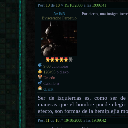
Post
10
de
18
//
19/10/2008
a las
19:06:41
NeToN
Por cierto, una imágen incre
Eviscerador Perpetuo
9.00
culombios
120495
p.d.exp.
Un eón
Caballero
cLicK
Ser de izquierdas es, como ser de 
maneras que el hombre puede elegir 
efecto, son formas de la hemiplejía mo
Post
11
de
18
//
19/10/2008
a las
19:09:42