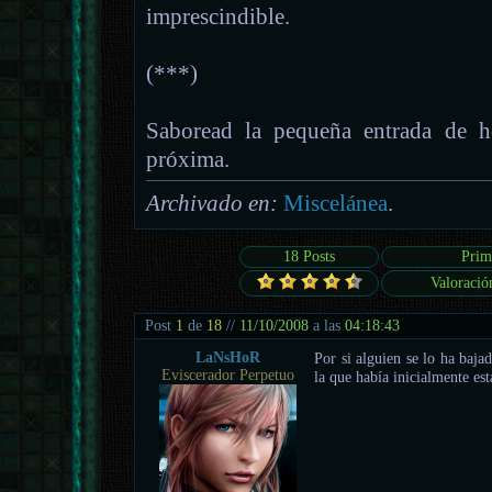
imprescindible.
(***)
Saboread la pequeña entrada de 
próxima.
Archivado en:
Miscelánea
.
18 Posts
Prim
Valoració
Post
1
de
18
//
11/10/2008
a las
04:18:43
LaNsHoR
Por si alguien se lo ha baja
Eviscerador Perpetuo
la que había inicialmente es