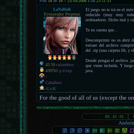
Post
18
de
18
//
25/10/2008
a las
23:11:53
LaNsHoR
El juego no te irá en el móv
Eviscerador Perpetuo
reducido (muy muy reduc
ordenadores. Dicho mal y rá
Te en cuenta que...
Descomprimir no es abrir d
extraer del archivo compr
del .zip (una carpeta lib, y e
Donde pongas el archivo .jar,
43.59
culombios
que viene incluida. Y luego
java.
439761
p.d.exp.
-
Caballero
cLicK
For the good of all of us (except the o
Anóni