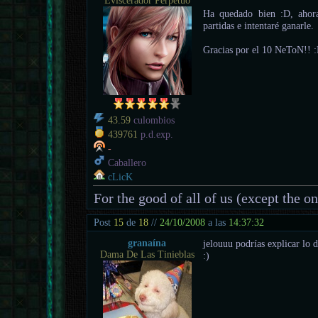
Eviscerador Perpetuo
Ha quedado bien :D, ahora
partidas e intentaré ganarle.
Gracias por el 10 NeToN!! 
43.59
culombios
439761
p.d.exp.
-
Caballero
cLicK
For the good of all of us (except the o
Post
15
de
18
//
24/10/2008
a las
14:37:32
granaína
jelouuu podrías explicar lo d
Dama De Las Tinieblas
:)