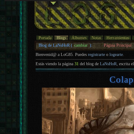
Portada
Blogs
Álbumes
Notas
Herramientas
Blog de LaNsHoR (
cambiar
):
Página Principal
Bienvenid@ a LoG85. Puedes
registrarte
o
logearte
.
Estás viendo la página
31
del blog de
LaNsHoR
, escrita e
Colap