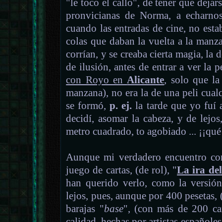
"le toco el callo", de tener que dejar
pronvicianas de Norma, a echarnos
cuando las entradas de cine, no est
colas que daban la vuelta a la manz
corrían, y se creaba cierta magia, la 
de ilusión, antes de entrar a ver la p
con Royo en
Alicante
, solo que la
manzana), no era la de una peli cualq
se formó,
p. ej.
la tarde que yo fuí 
decidí, asomar la cabeza, y de lejo
metro cuadrado, to agobiado ... ¡¡qué 
Aunque mi verdadero encuentro c
juego de cartas, (de rol), "
La ira de
han querido verlo, como la versión
lejos, pues, aunque por 400 pesetas, (
barajas "
base
", (con más de 200 car
calidad, hechas por artistas español