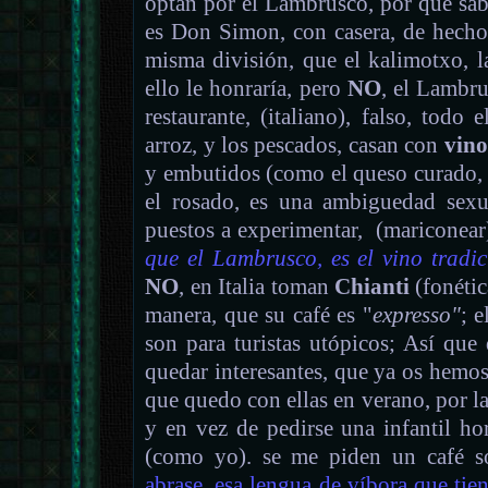
optan por el Lambrusco, por que sab
es Don Simon, con casera, de hecho,
misma división, que el kalimotxo, la
ello le honraría, pero
NO
, el Lambru
restaurante, (italiano), falso, todo
arroz, y los pescados, casan con
vino
y embutidos (como el queso curado
el rosado, es una ambiguedad sexua
puestos a experimentar, (mariconea
que el Lambrusco, es el vino tradic
NO
, en Italia toman
Chianti
(fonéti
manera, que su café es "
expresso"
; 
son para turistas utópicos; Así que
quedar interesantes, que ya os hemos 
que quedo con ellas en verano, por la
y en vez de pedirse una infantil h
(como yo). se me piden un café so
abrase
,
esa lengua de víbora que tie