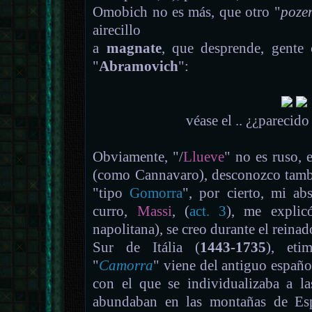
Omobich no es más, que otro "
poze
airecillo
a
magnate
, que desprende, gente
"
Abramovich
":
véase el .. ¿¿parecid
Obviamente, "/
Llueve
" no es ruso, 
(como Cannavaro), desconozco tambi
"tipo
Gomorra
", por cierto, mi ab
curro,
Massi
, (
act. 3
), me explic
napolitana), se creo durante el reina
Sur de Itália (
1443-1735
), eti
"
Camorra
" viene del antiguo españo
con el que se individualizaba a l
abundaban en las montañas de Esp