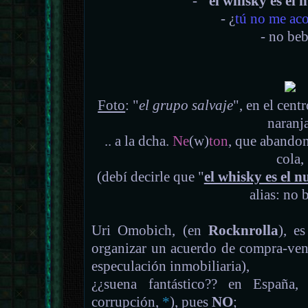
-
"el whisky es el
- ¿
tú no me ac
- no beb
Foto
: "
el grupo salvaje
", en el cent
naranja
.. a la dcha.
Ne
(w)
ton
, que abandon
cola,
(debí decirle que "
el whisky es el 
alias: no 
Uri Omobich, (en
Rocknrolla
), e
organizar un acuerdo de compra-venta 
especulación inmobiliaria),
¿¿suena fantástico?? en España,
corrupción,
*
), pues
NO
;