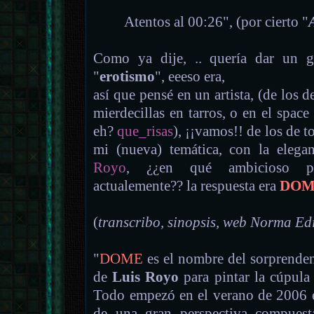
Atentos al 00:26", (por cierto "
Como ya dije, .. quería dar un g
"
erotismo
", eeeso era,
así que pensé en un artista, (de los 
mierdecillas en tarros, o en el space 
eh?
que_risas
), ¡¡vamos!! de los de t
mi (nueva) temática, con la elegan
Royo
, ¿¿en qué ambicioso pro
actualemente?? la respuesta era
DOM
(
transcribo, sinopsis, web Norma Edi
"
DOME
es el nombre del sorprende
de
Luis Royo
para pintar la cúpula
Todo empezó en el verano de 2006 e
de una gran perspectiva compuest