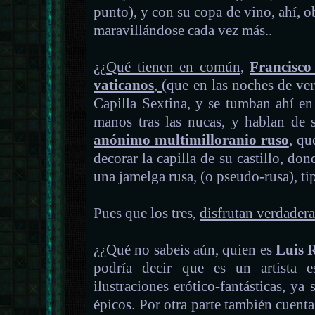
punto), y con su copa de vino, ahí, o
maravillándose cada vez más..
¿¿
Qué tienen en común
,
Francisco
vaticanos
,
(que en las noches de ver
Capilla Sextina, y se tumban ahí en
manos tras las nucas, y hablan de su
anónimo multimilloranio ruso
, qu
decorar la capilla de su castillo, do
una jamelga rusa, (o pseudo-rusa), t
Pues que los tres,
disfrutan verdadera
¿¿Qué no sabeis aún, quien es
Luis 
podría decir que es un artista e
ilustraciones erótico-fantásticas, ya
épicos. Por otra parte también cuenta 