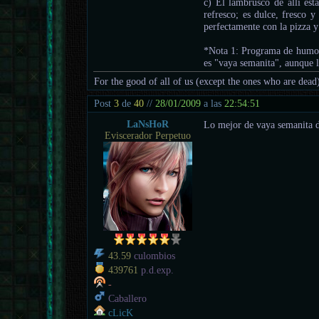
c) El lambrusco de allí es
refresco; es dulce, fresco y
perfectamente con la pizza y
*Nota 1: Programa de humor 
es "vaya semanita", aunque 
For the good of all of us (except the ones who are dead
Post
3
de
40
//
28/01/2009
a las
22:54:51
LaNsHoR
Lo mejor de vaya semanita 
Eviscerador Perpetuo
43.59
culombios
439761
p.d.exp.
-
Caballero
cLicK