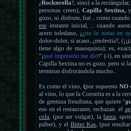
¿
Rocknrolla
?, sino) a la rectángul
personas creen),
Capilla Sextina,
y
gozo, ni disfrute, fué .. como cuando 
ese
instante inicial, .. cuando ases
acero toledano, ¿¿
no lo notas en su
dolor-dolor, si acaso, ¿molestia?, (¡¡j
tiene algo de masoquista); es, exac
"¡
qué impresión me dió
!" (
4
), en sín
Capilla Sextina no es gozo, pero si l
terminas disfrutándola mucho..
Es como el vino,
(
por supuesto
NO
al vino, lo que la Coronita es a la ce
de gentuza freudiana, que quiere "
gu
eso en el restaurante, rechazan el
ag
cola
, (por ser vulgar), la
fanta
, spri
púber), y el
Bitter Kas
, (por resulta