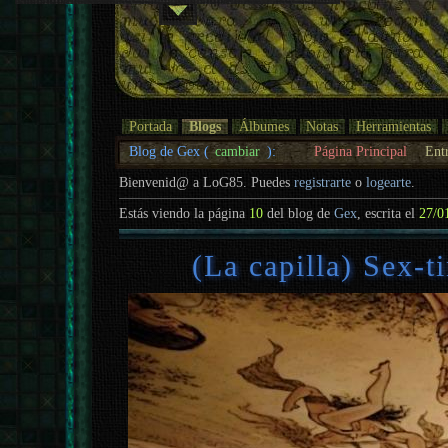
Portada
Blogs
Álbumes
Notas
Herramientas
Blog de Gex (
cambiar
):
Página Principal
Ent
Bienvenid@ a LoG85. Puedes
registrarte
o
logearte
.
Estás viendo la página
10
del blog de
Gex
, escrita el
27/0
(La capilla) Sex-t