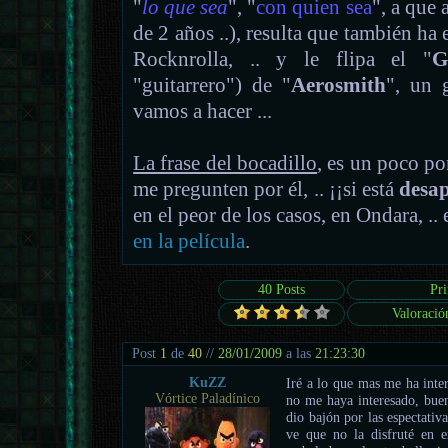
"
lo que sea
", "
con quien sea
", a que 
de 2 años ..), resulta que también ha
Rocknrolla, .. y le flipa el "
G
"guitarrero") de "
Aerosmith
", un 
vamos a hacer ...
La frase del bocadillo
, es un poco po
me pregunten por él, .. ¡¡si está
desa
en el peor de los casos, en Ondara, ..
en la película
.
40 Posts
Pr
Valoració
Post
1
de
40
//
28/01/2009
a las
21:23:30
KuZZ
Iré a lo que mas me ha inte
Vórtice Paladínico
no me haya interesado, bue
dio bajón por las espectati
ve que no la disfruté en e