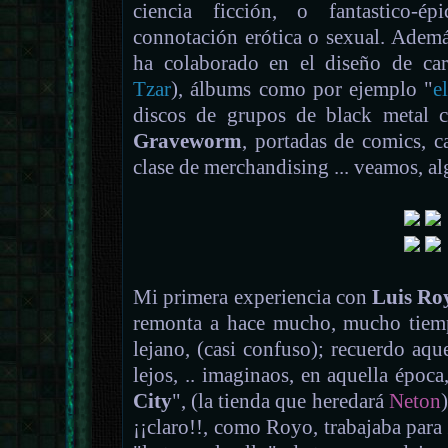
ciencia ficción, o fantastico-é
connotación erótica o sexual. Ademá
ha colaborado en el diseño de car
Tzar
), álbums como por ejemplo "
e
discos de grupos de black metal 
Graveworm
, portadas de comics, ca
clase de merchandising ... veamos, al
Mi primera experiencia con
Luis Ro
remonta a hace mucho, mucho tiem
lejano, (casi confuso); recuerdo aque
lejos, .. imaginaos, en aquella époc
City
", (la tienda que heredará
Neton
¡¡claro!!, como Royo, trabajaba para