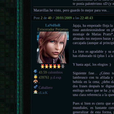
te ponía palotérrimo xD (y 
Maravillas he visto, pero guardo lo mejor para vos...
Post
2
de
40
//
28/01/2009
a las
22:48:43
LaNsHoR
Jajaja, ha empezado floja la 
Eviscerador Perpetuo
ruso autolesionándose en pl
montaje de Matías Pratts*
alineado tus mejores bazas 
carcajada (aunque al princip
La foto es agradable y su 
has elaborado tú (plus 1 a la
Y hasta aquí, los elogios :)
43.59
culombios
Siguiente fase... ¿Cómo t
lambrusco con tu afilada y
439761
p.d.exp.
bebida en la cena; ¿debo d
-
dos frases después te digna
Caballero
enólogo sobre que se ha ,y q
cLicK
una clara referencia a la qu
Pues si bien es cierto que 
mundiales, es bastante cut
generalizar de esta forma,