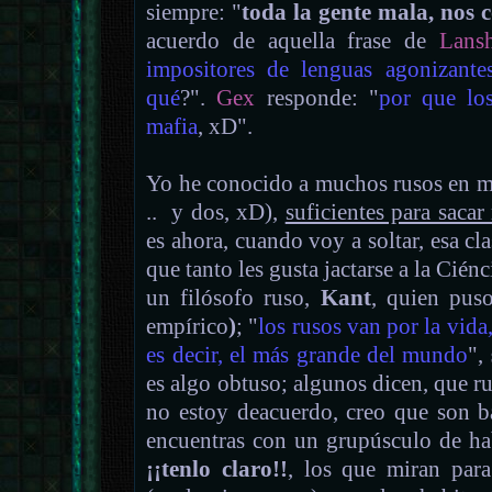
siempre: "
toda la gente mala, nos
acuerdo de aquella frase de
Lans
impositores de lenguas agonizante
qué
?".
Gex
responde: "
por que lo
mafia
, xD".
Yo he conocido a muchos rusos en mi
.. y dos, xD),
suficientes para saca
es ahora, cuando voy a soltar, esa c
que tanto les gusta jactarse a la Cién
un filósofo ruso,
Kant
, quien puso
empírico
)
; "
los rusos van por la vida
es decir, el más grande del mundo
",
es algo obtuso; algunos dicen, que rud
no estoy deacuerdo, creo que son b
encuentras con un grupúsculo de hab
¡¡tenlo claro!!
, los que miran para