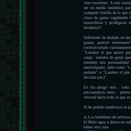
vino excelente. A esta susta
ser un medio fantástico pa
cualquier botella de la que 
vinos de gama vagabundo h
maravilloso y prodigioso 
tetrabrick?.
Sobretodo he dudado en dar
gustar, parecer interesante
cortocircuitado razonamiento
"Lanshor el que quiere pare
cargo venidos de gente que
entender una personalidad 
esteriotipado: tales como "
pedante" o "Lanshor el que 
decirlas (sic)".
En fin amigo mío... todo
psicoanalices tanto... piens
visceral hacia todo lo que es
Si he pedido lambrusco es p
a) Los botellines de refresco
b) Bebo agua a diario en tod
beber otra cosa.