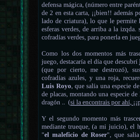
defensa mágica, (número entre parénte
de 2 en esta carta, ¡¡bien!! además p
lado de criatura), lo que le permite 
esferas verdes, de arriba a la izqda.
cofradías verdes, para ponerla en jueg
Como los dos momentos más trasce
juego, destacaría el día que descubrí
(que por cierto, me destrozó), sus
cofradías azules, y una roja, recue
Luis Royo
, que salía una especie d
de placas, montando una especie de 
dragón .. (
si la encontrais por ahí, ¡
Y el segundo momento más trascen
mediante trueque, (a mi juicio), el
"
el maleficio de Roser
", que salí