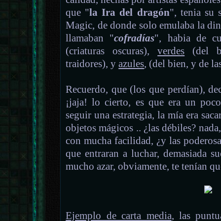
que "
la Ira del dragón
", tenia su 
Magic, de donde solo emulaba la din
llamaban "
cofradías
", habia de cu
(criaturas oscuras),
verdes
(del b
traidores), y
azules
, (del bien, y de l
Recuerdo, que (los que perdían), de
¡jaja! lo cierto, es que era un po
seguir una estrategia, la mía era saca
objetos mágicos .. ¿las débiles? nada,
con mucha facilidad, ¿y las poderosas
que entraran a luchar, demasiada su
mucho azar, obviamente, te tenían que
Ejemplo de carta media
, las puntu