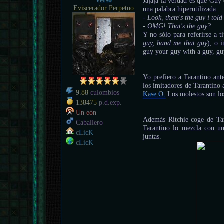
Verso
Jajaja la verdad es que Gu
Eviscerador Perpetuo
una palabra hiperutilizada:
- Look, there's the guy i tol
- OMG! That's the guy?
Y no sólo para referirse a t
guy, hand me that guy
), o 
guy your guy with a guy, guy
Yo prefiero a Tarantino ant
los imitadores de Tarantino 
9.88
culombios
Kase.O.
Los molestos son los
138475
p.d.exp.
Un eón
Además Ritchie coge de Tar
Caballero
Tarantino lo mezcla con un
cLicK
juntas.
cLicK