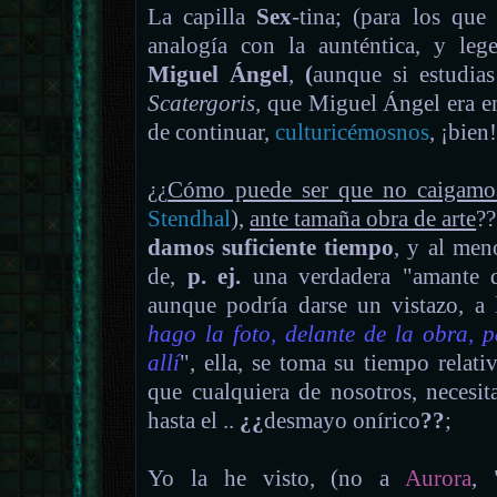
La capilla
Sex
-tina; (para los que
analogía con la aunténtica, y leg
Miguel Ángel
,
(
aunque si estudia
Scatergoris,
que Miguel Ángel era en
de continuar,
culturicémosnos
, ¡bie
¿¿
Cómo puede ser que no caigamo
Stendhal
),
ante tamaña obra de arte
??
damos suficiente tiempo
, y al men
de,
p. ej.
una verdadera "amante d
aunque podría darse un vistazo, a l
hago la foto, delante de la obra, 
allí
", ella, se toma su tiempo relat
que cualquiera de nosotros, necesita
hasta el ..
¿¿
desmayo onírico
??
;
Yo la he visto, (no a
Aurora
, 