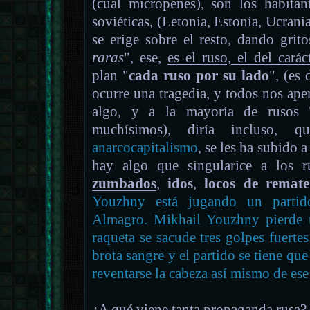
(cual micropenes), son los habitan
soviéticas, (Letonia, Estonia, Ucrania
se erige sobre el resto, dando grit
raras
", ese,
es el ruso, el del carác
plan "
cada ruso por su lado
", (es
ocurre una tragedia, y todos nos ap
algo, y a la mayoría de rusos 
muchísimos), diría incluso, q
anarcocapitalismo
, se les ha subido a
hay algo que singularice a los r
zumbados
,
idos
,
locos de remate
Youzhny está jugando un partido
Almagro. Mikhail Youzhny pierde u
raqueta se sacude tres golpes fuertes
brota sangre y el partido se tiene que
reventarse la cabeza así mismo de es
¿A qué viene tanta propaganda rusa?