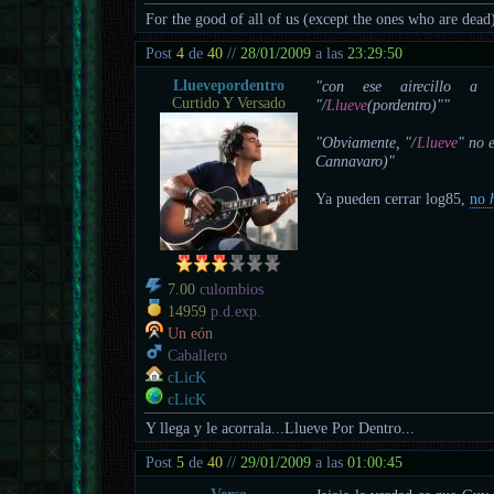
For the good of all of us (except the ones who are dead
Post
4
de
40
//
28/01/2009
a las
23:29:50
Lluevepordentro
"con ese airecillo 
Curtido Y Versado
"/
Llueve
(pordentro)""
"Obviamente, "/
Llueve
" no 
Cannavaro)"
Ya pueden cerrar log85,
no
7.00
culombios
14959
p.d.exp.
Un eón
Caballero
cLicK
cLicK
Y llega y le acorrala...Llueve Por Dentro...
Post
5
de
40
//
29/01/2009
a las
01:00:45