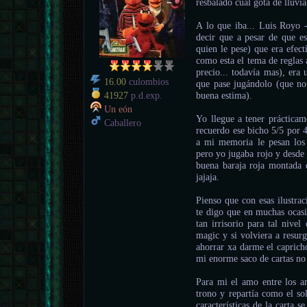
resbalado cual gota de lluvi
A lo que iba... Luis Royo 
decir que a pesar de que e
quien le pese) que era efec
como esta el tema de reglas
precio... todavía mas), era
16.00
culombios
que pase jugándolo (que no 
buena estima).
41927
p.d.exp.
Un eón
Yo llegue a tener prácticam
Caballero
recuerdo ese bicho 5/5 por 4
a mi memoria le pesan los 
pero yo jugaba rojo y desde
buena baraja roja montada d
jajaja.
Pienso que con esas ilustr
te digo que en muchas ocasi
tan irrisorio para tal nive
magic y si volviera a resurg
ahorrar xa darme el capricho
mi enorme saco de cartas no 
Para mi el amo entre los am
trono y repartía como el sol
características de la carta s