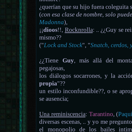
¿querían que su hijo fuera coleguita 
(
con esa clase de nombre, solo puede
Madonna
),
¡¡
dioos
!!,
Rocknrolla
: .. ¿¿Guy se re
mismo??
("
Lock and Stock
", "
Snatch, cerdos, 
¿¿Tiene
Guy
, más allá del monta
pegajosas,
los diálogos socarrones, y la acció
propia
"??
un estilo inconfundible??, o se aprop
se ausencia;
Una reminiscencia
:
Tarantino
, (
Paqui
diversas escenas, .. y yo me pregunto
el monopolio de los bailes intimi