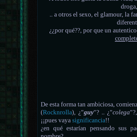
droga
.. a otros el sexo, el glamour, la f
diferent
¿¿por qué??, por que un autentico 
complet
De esta forma tan ambiciosa, comienz
(
Rocknrolla
), ¿"
guy
"? .. ¿"
colega
"?
¡¡pues vaya
significancia
!!
¿en qué estarían pensando sus pa
nombre?