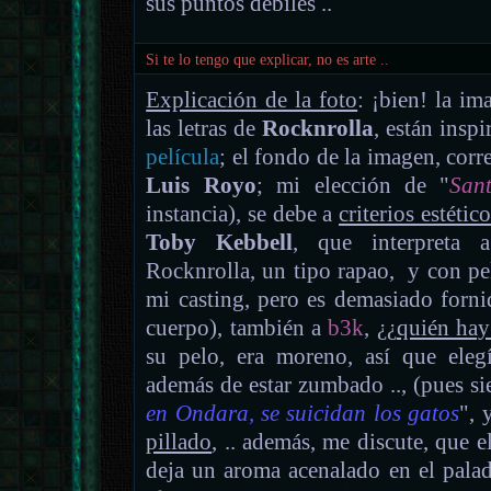
sus puntos débiles ..
Si te lo tengo que explicar, no es arte ..
Explicación de la foto
: ¡bien! la im
las letras de
Rocknrolla
, están insp
película
; el fondo de la imagen, corr
Luis Royo
; mi elección de "
Sant
instancia), se debe a
criterios estético
Toby Kebbell
, que interpreta
Rocknrolla, un tipo rapao, y con pel
mi casting, pero es demasiado forni
cuerpo), también a
b3k
, ¿¿
quién hay
su pelo, era moreno, así que eleg
además de estar zumbado .., (pues s
en Ondara, se suicidan los gatos
", 
pillado
, .. además, me discute, que e
deja un aroma acenalado en el palad