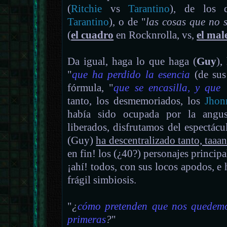
(
Ritchie
vs
Tarantino
), de los d
Tarantino
), o de "
las cosas que no 
(
el cuadro
en Rocknrolla, vs,
el mal
Da igual, haga lo que haga (
Guy
),
"
que ha perdido la esencia
(de sus 
fórmula, "
que se encasilla, y que 
tanto, los desmemoriados, los
Jhon
había sido ocupada por la angus
liberados, disfrutamos del espectácu
(Guy)
ha descentralizado tanto, taaa
en fin! los (¿40?) personajes principa
¡ahí! todos, con sus locos apodos, e h
frágil simbiosis.
"
¿
cómo pretenden que nos quedemo
primeras
?
"