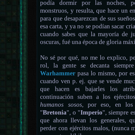
podía dormir por las noches, po
monstruos, y resulta, que hace un e
para que desaparezcan de sus sueños,
esa carta, y ya no se podían sacar cria
cuando sabes que la mayoría de ju
oscuras, fué una época de gloria máxim
No sé por qué, no me lo explico, p
rol, la gente se decanta siempre
Warhammer
pasa lo mismo, por es
cuando ven p. ej. que se vende muc
que hacen es bajarles los atrib
continuación suben a los ejércit
humanos sosos,
por eso, en los 
"
Bretonia
", o "
Imperio
", siempre e
que ahora llevan los generales, q
perder con ejércitos malos, (nunca 