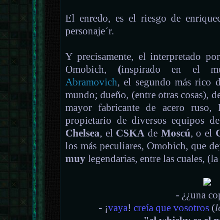
El enredo, es el riesgo de enrique
personaje´r.
Y precisamente, el interpretado po
Omobich,
(
inspirado en el mu
Abramovich
, el segundo más rico
mundo; dueño, (entre otras cosas), de 
mayor fabricante de acero ruso,
propietario de diversos equipos d
Chelsea
, el
CSKA
de
Moscú
, o el
los más peculiares, Omobich, que deja
muy
legendarias, entre las cuales, (la
- ¿¿una co
- ¡
vaya
!
creía que vosotros
(
l