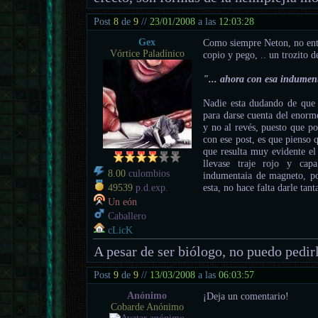
Post
8
de
9
//
23/01/2008
a las
12:03:28
Gex
Como siempre Neton, no enti
Vórtice Paladínico
copio y pego, .. un trozito d
"... ahora con esa indument
Nadie esta dudando de que a
para darse cuenta del enorme
y no al revés, puesto que po
con ese post, es que pienso 
que resulta muy evidente el
llevase traje rojo y capa
8.00
culombios
indumentaia de magneto, po
esta, no hace falta darle tant
49539
p.d.exp.
Un eón
Caballero
cLicK
A pesar de ser biólogo, no puedo pedir
Post
9
de
9
//
13/03/2008
a las
06:03:57
Anónimo
¡Deja un comentario!
Cobarde Anónimo