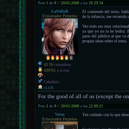
Post
1
de
9
//
20/01/2008
a las
18:29:34
LaNsHoR
El comiendo del texto, habla
Eviscerador Perpetuo
de la infancia, me recuerda 
Veo todo eso muy relacionado
ya que yo no la he leído). 
parte del público al que va d
propias ideas sobre el tema.
43.59
culombios
439761
p.d.exp.
-
Caballero
cLicK
For the good of all of us (except the o
Post
2
de
9
//
20/01/2008
a las
22:09:21
Verso
Ten cuidado con lo que desea
Eviscerador Perpetuo