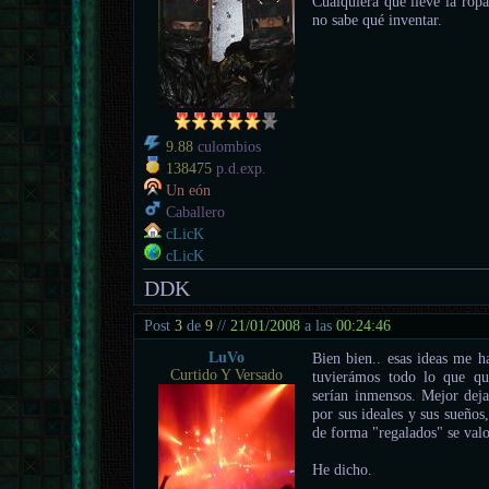
Cualquiera que lleve la ropa
no sabe qué inventar.
9.88
culombios
138475
p.d.exp.
Un eón
Caballero
cLicK
cLicK
DDK
Post
3
de
9
//
21/01/2008
a las
00:24:46
LuVo
Bien bien.. esas ideas me h
Curtido Y Versado
tuvierámos todo lo que qui
serían inmensos. Mejor deja
por sus ideales y sus sueño
de forma "regalados" se val
He dicho.