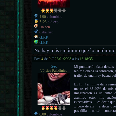
4.90
culombios
7125
p.d.exp.
Un eón
Caballero
cLicK
cLicK
No hay más sinónimo que lo antónimo
Post
4
de
9
//
22/01/2008
a las
13:18:35
Gex
Mi puntuación dada de seis .
Vórtice Paladínico
leo me queda la sensación, d
trailer de una muy buena pe
En fin!! a mi me da la sens
menos el 85-90% de mis ex
imaginación es un filtro 
asumido esto, mis sueño
expectativas ... es decir qu
.. pero de ahí .. a decir qu
pesadilla ... no sé .. concr
8.00
culombios