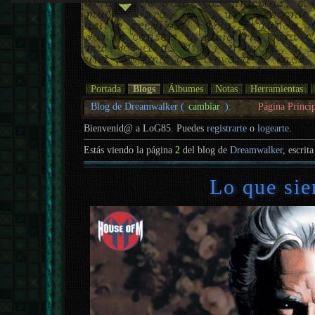
Portada
Blogs
Álbumes
Notas
Herramientas
Blog de Dreamwalker (
cambiar
):
Página Princi
Bienvenid@ a LoG85. Puedes
registrarte
o
logearte
.
Estás viendo la página
2
del blog de
Dreamwalker
, escrit
Lo que sie