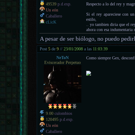
Respecto a lo del rey y mag
49539
p.d.exp.
Un eón
Si el rey apareciese con un
Caballero
estilo,
cLicK
.. yo tambien diria que el r
ahora con esa indumentaria 
A pesar de ser biólogo, no puedo pedir
Post
5
de
9
//
23/01/2008
a las
11:03:39
NeToN
Como siempre Gex, desconfia
Eviscerador Perpetuo
9.00
culombios
120495
p.d.exp.
Un eón
Caballero