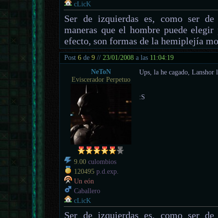
cLicK
Ser de izquierdas es, como ser de 
maneras que el hombre puede elegir 
efecto, son formas de la hemiplejía mo
Post
6
de
9
//
23/01/2008
a las
11:04:19
NeToN
Ups, la he cagado, Lanshor l
Eviscerador Perpetuo
:S
9.00
culombios
120495
p.d.exp.
Un eón
Caballero
cLicK
Ser de izquierdas es, como ser de 