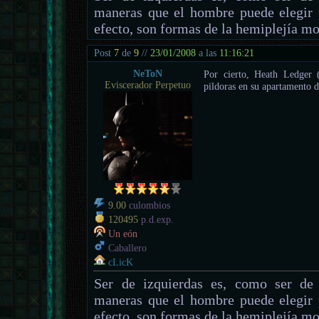
maneras que el hombre puede elegir 
efecto, son formas de la hemiplejía mo
Post
7
de
9
//
23/01/2008
a las
11:16:21
NeToN
Por cierto, Heath Ledger 
Eviscerador Perpetuo
pildoras en su apartamento 
9.00
culombios
120495
p.d.exp.
Un eón
Caballero
cLicK
Ser de izquierdas es, como ser de 
maneras que el hombre puede elegir 
efecto, son formas de la hemiplejía mo