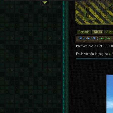
Portada
Blogs
Álb
Blog de b3k (
cambiar
Bienvenid@ a LoG85. P
Estás viendo la página
4
d