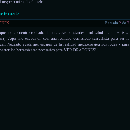
el negocio mirando el suelo.
e te cuente
ONES
Entrada
2
de
2
 que me encuentro rodeado de amenazas constantes a mi salud mental y física
era). Aquí me encuentor con una realidad demasiado surrealista para ser la
tual. Necesito evadirme, escapar de la realidad mediocre qeu nos rodea y para
encontrar las herramientas necesarias para VER DRAGONES!!