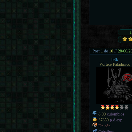
1
Post
1
de
10
//
28/06/2
b3k
Vórtice Paladínico
8.00
culombios
37850
p.d.exp.
Un eón
Caballero