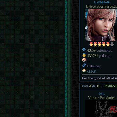
LaNsHoR
Eviscerador Perpetu
43.59
culombios
439761
p.d.exp.
-
Caballero
cLicK
For the good of all of 
Post
4
de
10
//
29/06/2
b3k
Vórtice Paladínico