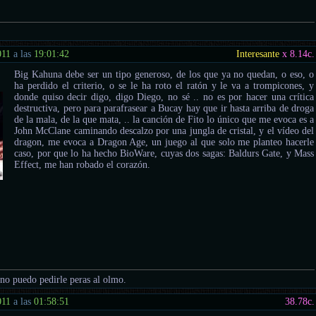
011
a las
19:01:42
Interesante
x 8.14
c.
Big Kahuna debe ser un tipo generoso, de los que ya no quedan, o eso, o
ha perdido el criterio, o se le ha roto el ratón y le va a trompicones, y
donde quiso decir digo, digo Diego, no sé .. no es por hacer una crítica
destructiva, pero para parafrasear a Bucay hay que ir hasta arriba de droga
de la mala, de la que mata, .. la canción de Fito lo único que me evoca es a
John McClane caminando descalzo por una jungla de cristal, y el vídeo del
dragon, me evoca a Dragon Age, un juego al que solo me planteo hacerle
caso, por que lo ha hecho BioWare, cuyas dos sagas: Baldurs Gate, y Mass
Effect, me han robado el corazón.
 no puedo pedirle peras al olmo.
011
a las
01:58:51
38.78
c.