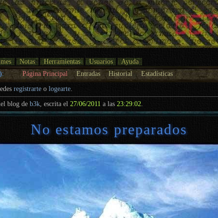
umes
Notas
Herramientas
Usuarios
Ayuda
):
Página Principal
Entradas
Historial
Estadísticas
uedes
registrarte
o
logearte
.
el blog de
b3k
, escrita el
27/06/2011
a las
23:29:02
.
No estamos preparados