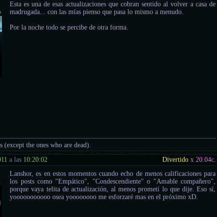
Esta es una de esas actualizaciones que cobran sentido al volver a casa de
o
madrugada... con las mías pienso que pasa lo mismo a menudo.
Por la noche todo se percibe de otra forma.
us (except the ones who are dead).
011
a las
10:20:02
Divertido
x 20.04
c.
Lanshor, es en estos momentos cuando echo de menos calificaciones para
los posts como "Empático", "Condescendiente" o "Amable compañero",
porque vaya telita de actualización, al menos prometí lo que dije. Eso sí,
yooooooooooo osea yoooooooo me esforzaré mas en el próximo xD.