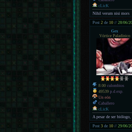
cLicK
Nihil verum nisi mors
Post
2
de
10
//
28/06/2
Gex
Vórtice Paladínico
8.00
culombios
49539
p.d.exp.
Un eón
Caballero
cLicK
A pesar de ser biólogo,
Post
3
de
10
//
29/06/2