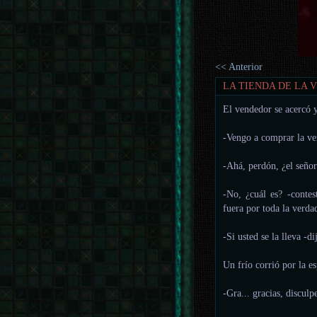
<< Anterior
LA TIENDA DE LA 
El vendedor se acercó 
-Vengo a comprar la ve
-Ahá, perdón, ¿el señor
-No, ¿cuál es? -contes
fuera por toda la verda
-Si usted se la lleva -d
Un frío corrió por la e
-Gra... gracias, disculp