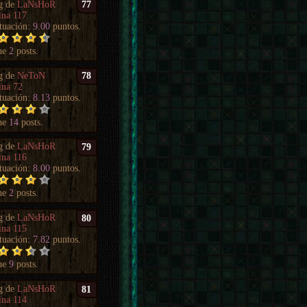
g de
LaNsHoR
77
ina 117
tuación:
9.00
puntos.
ne
2
posts.
g de
NeToN
78
ina 72
tuación:
8.13
puntos.
ne
14
posts.
g de
LaNsHoR
79
ina 116
tuación:
8.00
puntos.
ne
2
posts.
g de
LaNsHoR
80
ina 115
tuación:
7.82
puntos.
ne
9
posts.
g de
LaNsHoR
81
ina 114