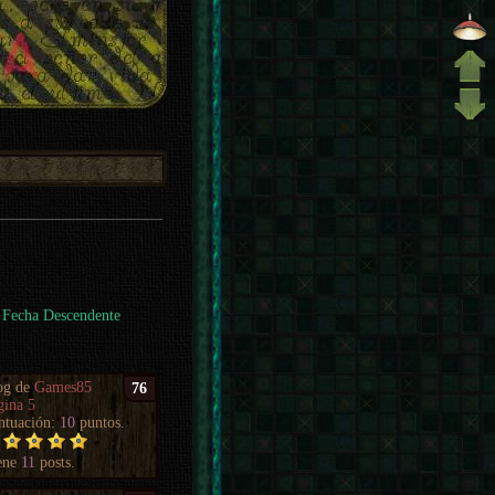
Fecha Descendente
og de
Games85
76
gina 5
ntuación:
10
puntos.
ene
11
posts.