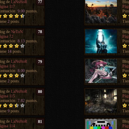
log de
LaNsHoR
Blo
77
ágina 117
Pág
untuación:
9.00
puntos.
Pun
iene
2
posts.
Tie
log de
NeToN
Blo
78
ágina 72
Pág
untuación:
8.13
puntos.
Pun
iene
14
posts.
Tie
log de
LaNsHoR
Blo
79
ágina 116
Pág
untuación:
8.00
puntos.
Pun
iene
2
posts.
Tie
log de
LaNsHoR
Blo
80
ágina 115
Pág
untuación:
7.82
puntos.
Pun
iene
9
posts.
Tie
log de
LaNsHoR
Blo
81
ágina 114
Pág