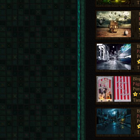
T
B
P
P
T
Blo
Pág
Pun
Tie
B
P
P
T