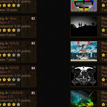
untuación:
9.42
puntos.
Pun
iene
50
posts.
Tie
log de
Verso
Blo
82
ágina 27
Pág
untuación:
8.88
puntos.
Pun
iene
6
posts.
Tie
log de
NeToN
Blo
83
ágina 71
Pág
untuación:
6.80
puntos.
Pun
iene
7
posts.
Tie
log de
NeToN
Blo
84
ágina 70
Pág
untuación:
6.94
puntos.
Pun
iene
6
posts.
Tie
log de
LaNsHoR
Blo
85
ágina 113
Pág
untuación:
9.76
puntos.
Pun