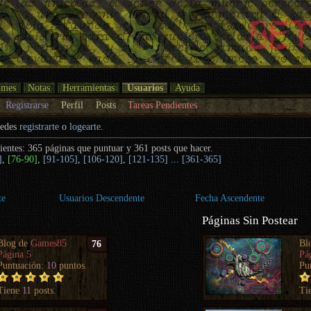
umes
Notas
Herramientas
Usuarios
Ayuda
Registrarse
Perfil
Posts
Tareas Pendientes
uedes
registrarte
o
logearte
.
ientes: 365 páginas que puntuar y 361 posts que hacer.
]
,
[76-90]
,
[91-105]
,
[106-120]
,
[121-135]
...
[361-365]
te
Usuarios Descendente
Fecha Ascendente
Páginas Sin Postear
Blog de
Games85
Bl
76
Página 5
Pá
Puntuación:
10
puntos.
Pu
Tiene
11
posts.
Ti