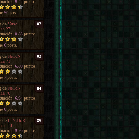
tuación:
9.42
puntos.
ne
50
posts.
g de
Verso
82
ina 27
tuación:
8.88
puntos.
ne
6
posts.
g de
NeToN
83
ina 71
tuación:
6.80
puntos.
ne
7
posts.
g de
NeToN
84
ina 70
tuación:
6.94
puntos.
ne
6
posts.
g de
LaNsHoR
85
ina 113
tuación:
9.76
puntos.