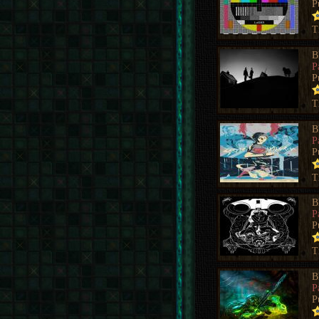
P
T
B
P
P
T
B
P
P
T
B
P
P
T
B
P
P