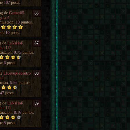
ne
107
posts.
og de
Games85
86
gina 4
ntuación:
10
puntos.
ene
10
posts.
g de
LaNsHoR
87
ina 112
tuación:
9.75
puntos.
ne
6
posts.
de
Lluevepordentro
88
a 1
ación:
9.88
puntos.
e
47
posts.
g de
LaNsHoR
89
ina 111
tuación:
8.16
puntos.
ne
8
posts.