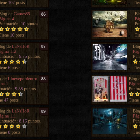
iene
107
posts.
Tie
Blog de
Games85
Bl
86
Página 4
Pá
Puntuación:
10
puntos.
Pu
Tiene
10
posts.
Ti
log de
LaNsHoR
Blo
87
ágina 112
Pág
untuación:
9.75
puntos.
Pun
iene
6
posts.
Tie
g de
Lluevepordentro
Blog 
88
ina 1
Págin
tuación:
9.88
puntos.
Puntu
ne
47
posts.
Tien
log de
LaNsHoR
Blo
89
ágina 111
Pág
untuación:
8.16
puntos.
Pun
iene
8
posts.
Tie