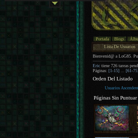
Portada
Blogs
Álb
Lista De Usuarios
Bienvenid@ a LoG85. P
Eric
tiene 726 tareas pend
Páginas:
[1-15]
...
[61-75
Orden Del Listado
Usuarios Ascenden
Páginas Sin Puntuar