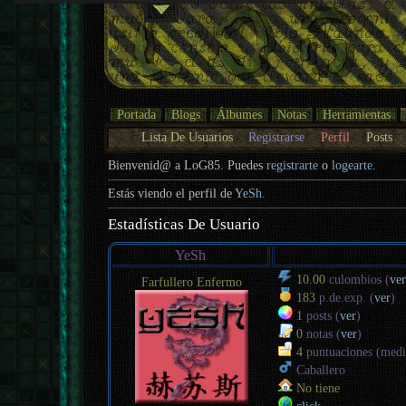
Portada
Blogs
Álbumes
Notas
Herramientas
Lista De Usuarios
Registrarse
Perfil
Posts
Bienvenid@ a LoG85. Puedes
registrarte
o
logearte
.
Estás viendo el perfil de
YeSh
.
Estadísticas De Usuario
YeSh
10.00
culombios (
ver
Farfullero Enfermo
183
p.de.exp. (
ver
)
1
posts (
ver
)
0
notas (
ver
)
4
puntuaciones (med
Caballero
No tiene