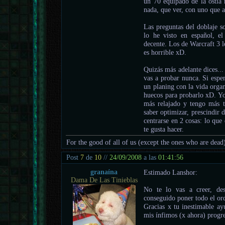
un 70 equipado de la ostia 
nada, que ver, con uno que a
Las preguntas del doblaje so
lo he visto en español, el
decente. Los de Warcraft 3 l
es horrible xD.
Quizás más adelante dices...
vas a probar nunca. Si esper
un planing con la vida organ
huecos para probarlo xD. Yo
más relajado y tengo más t
saber optimizar, prescindir d
centrarse en 2 cosas: lo que
te gusta hacer.
For the good of all of us (except the ones who are dead
Post
7
de
10
//
24/09/2008
a las
01:41:56
granaína
Estimado Lanshor:
Dama De Las Tinieblas
No te lo vas a creer, de
conseguido poner todo el o
Gracias x tu inestimable ay
mis ínfimos (x ahora) progr