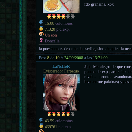
fdo granaína, xox
16.00
culombios
71328
p.d.exp.
Un eón
Doncella
la poesía no es de quien la escribe, sino de quien la nece
Post
8
de
10
//
24/09/2008
a las
13:21:00
LaNsHoR
Jaja. Me alegro de que cons
Eviscerador Perpetuo
puntos de exp para subir de 
nivel... pronto avando
inventarme palabras) y pasar
43.59
culombios
439761
p.d.exp.