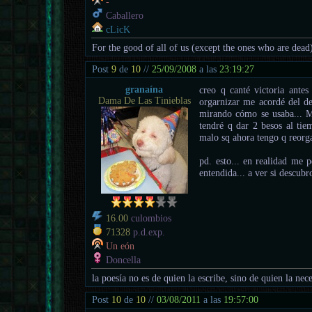
-
Caballero
cLicK
For the good of all of us (except the ones who are dead
Post
9
de
10
//
25/09/2008
a las
23:19:27
granaína
creo q canté victoria ante
Dama De Las Tinieblas
orgarnizar me acordé del de
mirando cómo se usaba... MA
tendré q dar 2 besos al tie
malo sq ahora tengo q reorg
pd. esto... en realidad me 
entendida... a ver si descubr
16.00
culombios
71328
p.d.exp.
Un eón
Doncella
la poesía no es de quien la escribe, sino de quien la nece
Post
10
de
10
//
03/08/2011
a las
19:57:00