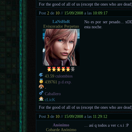
For the good of all of us (except the ones who are dead
Post
2
de
10
//
15/09/2008
a las
10:09:17
LaNsHoR
No es por ser pesado... xDD
Eviscerador Perpetuo
esta noche.
43.59
culombios
439761
p.d.exp.
-
Caballero
cLicK
For the good of all of us (except the ones who are dead
Post
3
de
10
//
15/09/2008
a las
11:29:12
Anónimo
... así q todos a ver c.s.i :P
Cobarde Anónimo