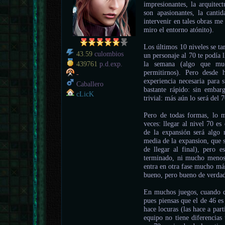
impresionantes, la arquitec
son apasionantes, la canti
intervenir en tales obras me
miro el entorno atónito).
Los últimos 10 niveles se ta
43.59
culombios
un personaje al 70 te podía 
la semana (algo que mu
439761
p.d.exp.
permitirnos). Pero desde 
-
experiencia necesaria para 
Caballero
bastante rápido: sin embar
cLicK
trivial: más aún lo será del 7
Pero de todas formas, lo 
veces: llegar al nivel 70 e
de la expansión será algo 
media de la expansion, que s
de llegar al final), pero 
terminado, ni mucho menos,
entra en otra fase mucho más
bueno, pero bueno de verda
En muchos juegos, cuando di
pues piensas que el de 46 e
hace locuras (las hace a part
equipo no tiene diferencias 