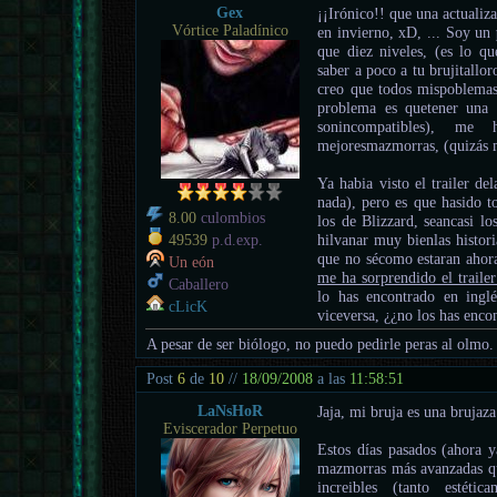
Gex
¡¡Irónico!! que una actualiz
Vórtice Paladínico
en invierno, xD, ... Soy un
que diez niveles, (es lo qu
saber a poco a tu brujitallor
creo que todos mispoblemas 
problema es quetener una 
sonincompatibles), me
mejoresmazmorras, (quizás m
Ya habia visto el trailer d
nada), pero es que hasido 
8.00
culombios
los de Blizzard, seancasi l
hilvanar muy bienlas histori
49539
p.d.exp.
que no sécomo estaran ahora
Un eón
me ha sorprendido el trailer
Caballero
lo has encontrado en inglé
cLicK
viceversa, ¿¿no los has enco
A pesar de ser biólogo, no puedo pedirle peras al olmo.
Post
6
de
10
//
18/09/2008
a las
11:58:51
LaNsHoR
Jaja, mi bruja es una brujaz
Eviscerador Perpetuo
Estos días pasados (ahora y
mazmorras más avanzadas qu
increibles (tanto estét