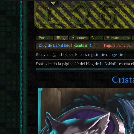
Portada
Blogs
Álbumes
Notas
Herramientas
Blog de LaNsHoR (
cambiar
):
Página Principal
Bienvenid@ a LoG85. Puedes
registrarte
o
logearte
.
Estás viendo la página
29
del blog de
LaNsHoR
, escrita e
Crist