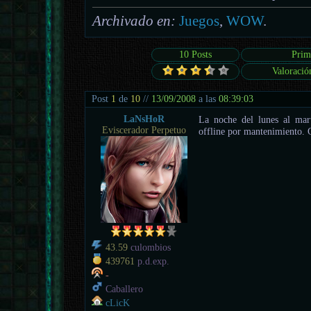
Archivado en:
Juegos
,
WOW
.
10 Posts
Prim
Valoració
Post
1
de
10
//
13/09/2008
a las
08:39:03
LaNsHoR
La noche del lunes al mart
Eviscerador Perpetuo
offline por mantenimiento. 
43.59
culombios
439761
p.d.exp.
-
Caballero
cLicK