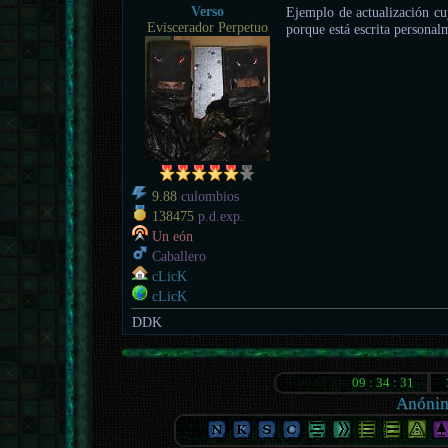
Verso
Ejemplo de actualización c
Eviscerador Perpetuo
porque está escrita personal
9.88
culombios
138475
p.d.exp.
Un eón
Caballero
cLicK
cLicK
DDK
Anóni