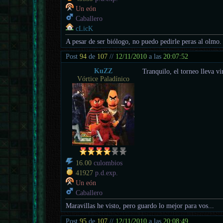
Un eón
Caballero
cLicK
A pesar de ser biólogo, no puedo pedirle peras al olmo.
Post
94
de
107
//
12/11/2010
a las
20:07:52
KuZZ
Tranquilo, el torneo lleva v
Vórtice Paladínico
16.00
culombios
41927
p.d.exp.
Un eón
Caballero
Maravillas he visto, pero guardo lo mejor para vos...
Post
95
de
107
//
12/11/2010
a las
20:08:49