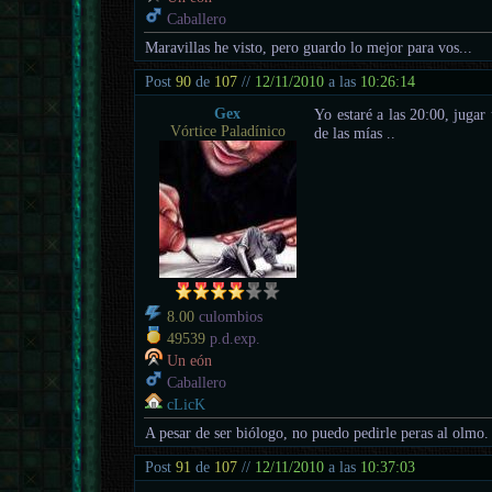
Caballero
Maravillas he visto, pero guardo lo mejor para vos...
Post
90
de
107
//
12/11/2010
a las
10:26:14
Gex
Yo estaré a las 20:00, jugar
Vórtice Paladínico
de las mías ..
8.00
culombios
49539
p.d.exp.
Un eón
Caballero
cLicK
A pesar de ser biólogo, no puedo pedirle peras al olmo.
Post
91
de
107
//
12/11/2010
a las
10:37:03