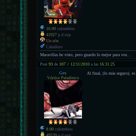
16.00
culombios
41927
p.d.exp.
Un eón
Caballero
Maravillas he visto, pero guardo lo mejor para vos...
Post
93
de
107
//
12/11/2010
a las
16:31:25
Gex
Al final, (lo más seguro), e
Vórtice Paladínico
8.00
culombios
49539
p.d.exp.