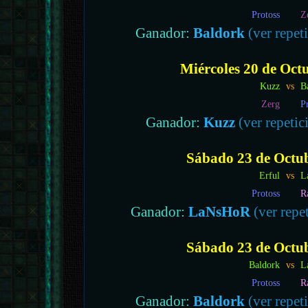
Protoss
Z
Ganador:
Baldork
(ver repeti
Miércoles 20 de Octu
Kuzz
vs
B
Zerg
P
Ganador:
Kuzz
(ver repetic
Sábado 23 de Octub
Erful
vs
L
Protoss
R
Ganador:
LaNsHoR
(ver repet
Sábado 23 de Octub
Baldork
vs
L
Protoss
R
Ganador:
Baldork
(ver repeti