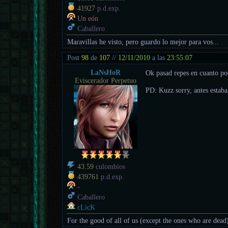
41927
p.d.exp.
Un eón
Caballero
Maravillas he visto, pero guardo lo mejor para vos...
Post
98
de
107
//
12/11/2010
a las
23:55:07
LaNsHoR
Ok pasad repes en cuanto p
Eviscerador Perpetuo
PD: Kuzz sorry, antes estaba
43.59
culombios
439761
p.d.exp.
-
Caballero
cLicK
For the good of all of us (except the ones who are dead