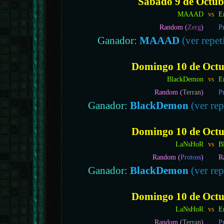
Sábado 9 de Octubr
MAAAD
vs
E
Random (
Zerg
)
P
Ganador:
MAAAD
(ver repet
Domingo 10 de Octub
BlackDemon
vs
E
Random (
Terran
)
P
Ganador:
BlackDemon
(ver rep
Domingo 10 de Octub
LaNsHoR
vs
B
Random (
Protoss
)
R
Ganador:
BlackDemon
(ver rep
Domingo 10 de Octub
LaNsHoR
vs
E
Random (
Terran
)
P