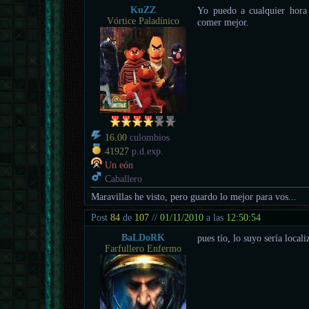
KuZZ
Yo puedo a cualquier hora 
Vórtice Paladínico
comer mejor.
16.00
culombios
41927
p.d.exp.
Un eón
Caballero
Maravillas he visto, pero guardo lo mejor para vos...
Post
84
de
107
//
01/11/2010
a las
12:50:54
BaLDoRK
pues tío, lo suyo sería locali
Farfullero Enfermo