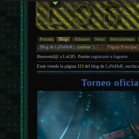
Portada
Blogs
Álbumes
Notas
Herramientas
Blog de LaNsHoR (
cambiar
):
Página Principal
Bienvenid@ a LoG85. Puedes
registrarte
o
logearte
.
Estás viendo la página
113
del blog de
LaNsHoR
, escrita 
Torneo oficia