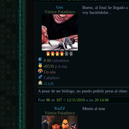
Gex
Bueno, al final he llegado a
Vórtice Paladínico
voy haciéndolas ..
8.00
culombios
49539
p.d.exp.
Un eón
Caballero
cLicK
A pesar de ser biólogo, no puedo pedirle peras al olmo.
Post
96
de
107
//
12/11/2010
a las
20:14:06
KuZZ
Metete al msn
Vórtice Paladínico