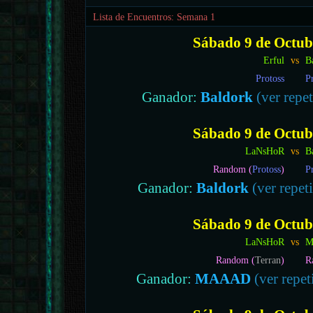
Lista de Encuentros: Semana 1
Sábado 9 de Octubr
Erful
vs
B
Protoss
P
Ganador:
Baldork
(ver repet
Sábado 9 de Octubr
LaNsHoR
vs
B
Random (
Protoss
)
P
Ganador:
Baldork
(ver repeti
Sábado 9 de Octubr
LaNsHoR
vs
M
Random (
Terran
)
R
Ganador:
MAAAD
(ver repet