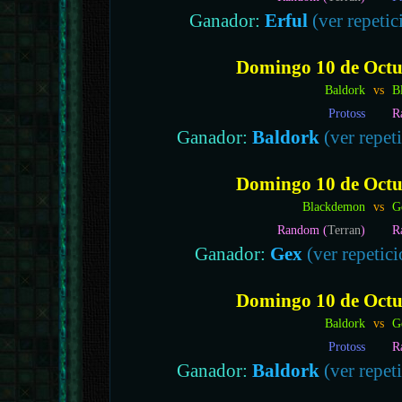
Ganador:
Erful
(ver repetic
Domingo 10 de Octub
Baldork
vs
B
Protoss
R
Ganador:
Baldork
(ver repeti
Domingo 10 de Octub
Blackdemon
vs
G
Random (
Terran
)
R
Ganador:
Gex
(ver repetici
Domingo 10 de Octub
Baldork
vs
G
Protoss
R
Ganador:
Baldork
(ver repeti