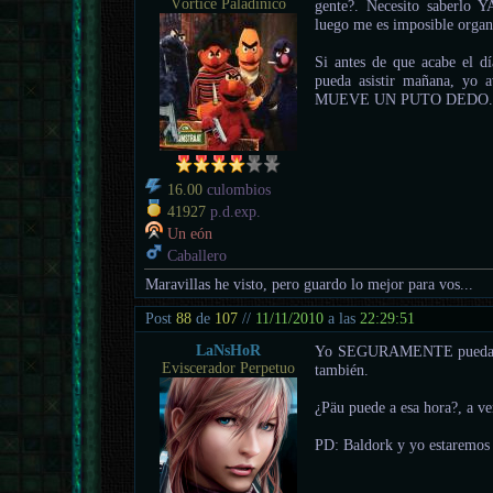
Vórtice Paladínico
gente?. Necesito saberlo Y
luego me es imposible orga
Si antes de que acabe el d
pueda asistir mañana, yo 
MUEVE UN PUTO DEDO
16.00
culombios
41927
p.d.exp.
Un eón
Caballero
Maravillas he visto, pero guardo lo mejor para vos...
Post
88
de
107
//
11/11/2010
a las
22:29:51
LaNsHoR
Yo SEGURAMENTE pueda a 
Eviscerador Perpetuo
también.
¿Päu puede a esa hora?, a ver
PD: Baldork y yo estaremos 