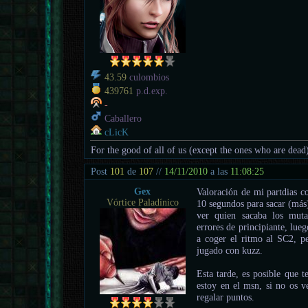
43.59
culombios
439761
p.d.exp.
-
Caballero
cLicK
For the good of all of us (except the ones who are dead
Post
101
de
107
//
14/11/2010
a las
11:08:25
Gex
Valoración de mi partdias c
Vórtice Paladínico
10 segundos para sacar (más
ver quien sacaba los muta
errores de principiante, lueg
a coger el ritmo al SC2, p
jugado con kuzz.
Esta tarde, es posible que 
estoy en el msn, si no os v
regalar puntos.