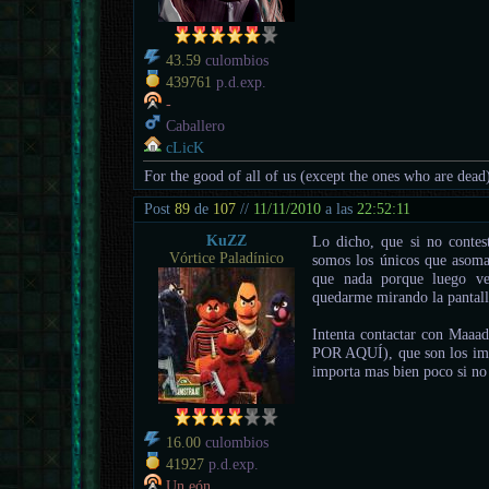
43.59
culombios
439761
p.d.exp.
-
Caballero
cLicK
For the good of all of us (except the ones who are dead
Post
89
de
107
//
11/11/2010
a las
22:52:11
KuZZ
Lo dicho, que si no contes
Vórtice Paladínico
somos los únicos que asoma
que nada porque luego v
quedarme mirando la pantall
Intenta contactar con M
POR AQUÍ), que son los impo
importa mas bien poco si no
16.00
culombios
41927
p.d.exp.
Un eón