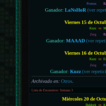
Protoss
R
Ganador:
LaNsHoR
(ver repet
Viernes 15 de Octub
Kuzz
vs
M
Zerg
R
Ganador:
MAAAD
(ver repet
Viernes 16 de Octub
Kuzz
vs
E
Zerg
P
Ganador:
Kuzz
(ver repetic
Archivado en:
Otros
.
Lista de Encuentros: Semana 3
Miércoles 20 de Octu
Baldork
vs
K