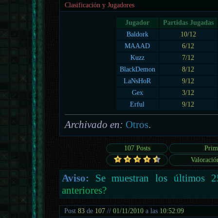
Clasificación y Jugadores
Jugador
Partidas Jugadas
Baldork
10/12
MAAAD
6/12
Kuzz
7/12
BlackDemon
8/12
LaNsHoR
9/12
Gex
3/12
Erful
9/12
Archivado en:
Otros
.
107 Posts
Prim
Valoració
Aviso:
Se muestran los últimos 2
anteriores?
Post
83
de
107
//
01/11/2010
a las
10:52:09