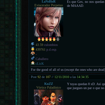
LaNsHoR
Es que Gex, no nos quedan p
Eviscerador Perpetuo
de MAAAD.
43.59
culombios
439761
p.d.exp.
-
Caballero
cLicK
For the good of all of us (except the ones who are dead
Post
92
de
107
//
12/11/2010
a las
14:34:35
KuZZ
Y tuyas quedan 8 xD. Así que
Vórtice Paladínico
que juegues un par o que no