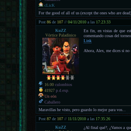
cLicK
For the good of all of us (except the ones who are dead
Post
86
de
107
//
04/11/2010
a las
17:23:33
KuZZ
En fin, en vistas de que es
Vórtice Paladínico
comentando cosas del torneo
Link
Ahora, Alex, me dices si no
16.00
culombios
41927
p.d.exp.
Un eón
Caballero
Maravillas he visto, pero guardo lo mejor para vos...
Post
87
de
107
//
11/11/2010
a las
17:35:26
KuZZ
¿Al final qué?, ¿Vamos a qu