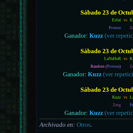
Sábado 23 de Octub
Erful
vs
K
Protoss
Z
Ganador:
Kuzz
(ver repetic
Sábado 23 de Octub
LaNsHoR
vs
K
Random (
Protoss
)
Z
Ganador:
Kuzz
(ver repetic
Sábado 23 de Octub
Kuzz
vs
L
Zerg
P
Ganador:
Kuzz
(ver repetic
Archivado en:
Otros
.