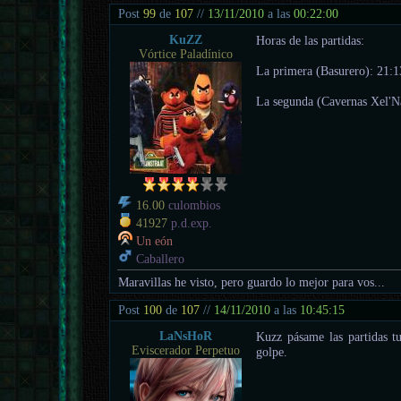
Post
99
de
107
//
13/11/2010
a las
00:22:00
KuZZ
Horas de las partidas:
Vórtice Paladínico
La primera (Basurero): 21:1
La segunda (Cavernas Xel'N
16.00
culombios
41927
p.d.exp.
Un eón
Caballero
Maravillas he visto, pero guardo lo mejor para vos...
Post
100
de
107
//
14/11/2010
a las
10:45:15
LaNsHoR
Kuzz pásame las partidas t
Eviscerador Perpetuo
golpe.