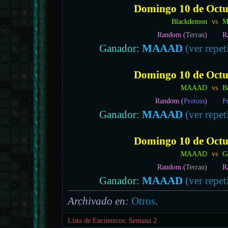
Domingo 10 de Octub
Blackdemon
vs
M
Random (
Terran
)
R
Ganador:
MAAAD
(ver repet
Domingo 10 de Octub
MAAAD
vs
B
Random (
Protoss
)
P
Ganador:
MAAAD
(ver repet
Domingo 10 de Octub
MAAAD
vs
G
Random (
Terran
)
R
Ganador:
MAAAD
(ver repet
Archivado en:
Otros
.
Lista de Encuentros: Semana 2