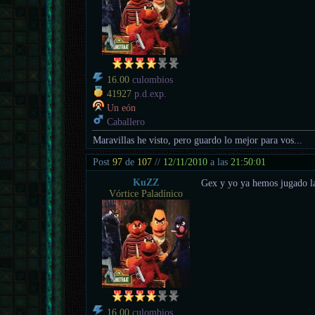
16.00
culombios
41927
p.d.exp.
Un eón
Caballero
Maravillas he visto, pero guardo lo mejor para vos...
Post
97
de
107
//
12/11/2010
a las
21:50:01
KuZZ
Gex y yo ya hemos jugado la
Vórtice Paladínico
16.00
culombios