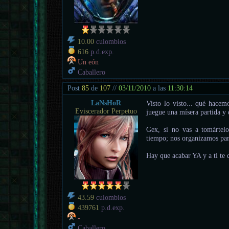
10.00
culombios
616
p.d.exp.
Un eón
Caballero
Post
85
de
107
//
03/11/2010
a las
11:30:14
LaNsHoR
Visto lo visto... qué hace
Eviscerador Perpetuo
juegue una mísera partida y 
Gex, si no vas a tomártelo
tiempo; nos organizamos para
Hay que acabar YA y a ti te 
43.59
culombios
439761
p.d.exp.
-
Caballero