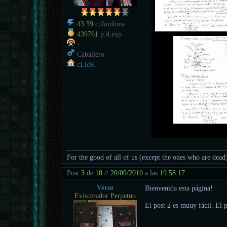
43.59
culombios
439761
p.d.exp.
-
Caballero
cLicK
For the good of all of us (except the ones who are dead
Post
3
de
10
//
20/09/2010
a las
19:58:17
Verso
Bienvenida esta página!
Eviscerador Perpetuo
El post 2 es muuy fácil. El 