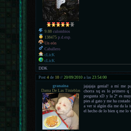
9.88
culombios
138475
p.d.exp.
Un eón
Caballero
cLicK
cLicK
DDK
Post
4
de
10
//
20/09/2010
a las
23:54:00
granaína
jajajaja genial! a mí me p
Dama De Las Tinieblas
chorra xq es lo primero q
pregunta xD y la 2ª es muy 
pies al gato y me ha costado
a ver si algún día me da la 
el hecho de lo bien q me lo 