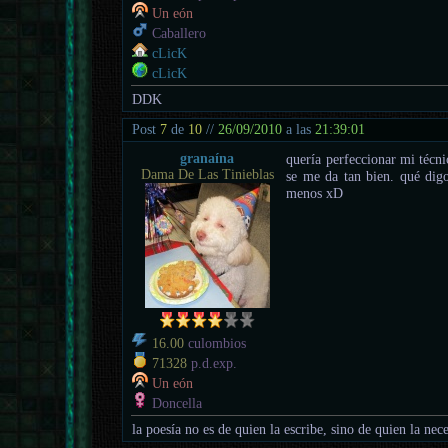
Un eón
Caballero
cLicK
cLicK
DDK
Post
7
de
10
//
26/09/2010
a las
21:39:01
granaína
quería perfeccionar mi técn
Dama De Las Tinieblas
se me da tan bien. qué dig
menos xD
16.00
culombios
71328
p.d.exp.
Un eón
Doncella
la poesía no es de quien la escribe, sino de quien la nece