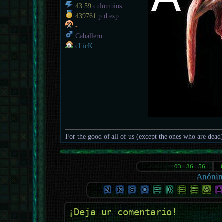
43.59
culombios
439761
p.d.exp.
-
Caballero
cLicK
For the good of all of us (except the ones who are dead
Anóni