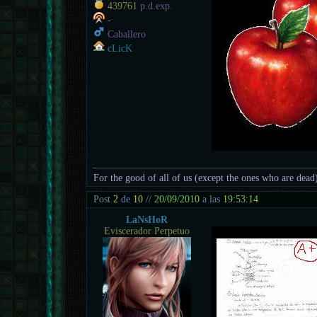
439761
p.d.exp.
-
Caballero
cLicK
For the good of all of us (except the ones who are dead
Post
2
de
10
//
20/09/2010
a las
19:53:14
LaNsHoR
Eviscerador Perpetuo