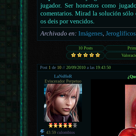
jugador. Ser honestos como jugador
comentarios. Mirad la solución sólo
os deis por vencidos.
Archivado en:
Imágenes
,
Jeroglíficos
10 Posts
Prim
Valoraci
Post
1
de
10
//
20/09/2010
a las
19:43:50
LaNsHoR
¿Qué
Eviscerador Perpetuo
43.59
culombios