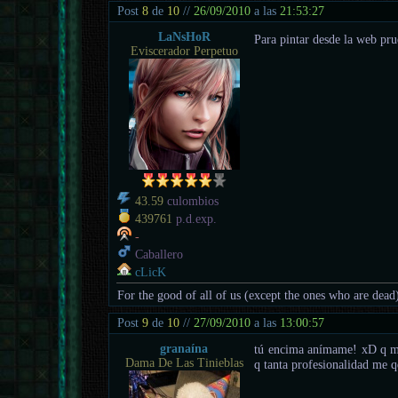
Post
8
de
10
//
26/09/2010
a las
21:53:27
LaNsHoR
Para pintar desde la web pr
Eviscerador Perpetuo
43.59
culombios
439761
p.d.exp.
-
Caballero
cLicK
For the good of all of us (except the ones who are dead
Post
9
de
10
//
27/09/2010
a las
13:00:57
granaína
tú encima anímame! xD q mar
Dama De Las Tinieblas
q tanta profesionalidad me 