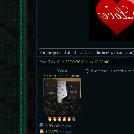
For the good of all of us (except the ones who are dead
Post
6
de
10
//
25/09/2010
a las
16:32:00
Verso
Quiero hacer un acertijo sol
Eviscerador Perpetuo
9.88
culombios
138475
p.d.exp.