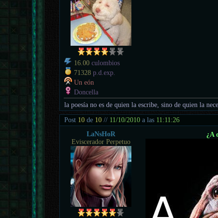
16.00
culombios
71328
p.d.exp.
Un eón
Doncella
la poesía no es de quien la escribe, sino de quien la nece
Post
10
de
10
//
11/10/2010
a las
11:11:26
LaNsHoR
¿A 
Eviscerador Perpetuo