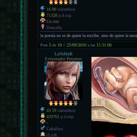
16.00
culombios
71328
p.d.exp.
Un eón
Doncella
la poesía no es de quien la escribe, sino de quien la nece
Post
5
de
10
//
25/09/2010
a las
15:31:06
LaNsHoR
Eviscerador Perpetuo
43.59
culombios
439761
p.d.exp.
-
Caballero
cLicK