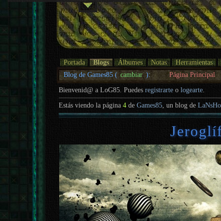
Portada
Blogs
Álbumes
Notas
Herramientas
Blog de Games85 (
cambiar
):
Página Principal
Bienvenid@ a LoG85. Puedes
registrarte
o
logearte
.
Estás viendo la página
4
de
Games85
, un blog de
LaNsH
Jeroglí