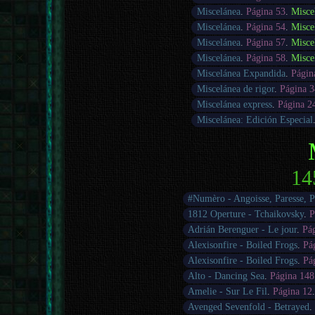
Miscelánea
.
Página 53
.
Misce
Miscelánea
.
Página 54
.
Misce
Miscelánea
.
Página 57
.
Misce
Miscelánea
.
Página 58
.
Misce
Miscelánea Expandida
.
Págin
Miscelánea de rigor
.
Página 3
Miscelánea express
.
Página 2
Miscelánea: Edición Especial
14
#Numèro - Angoisse, Paresse, 
1812 Operture - Tchaikovsky
.
P
Adrián Berenguer - Le jour
.
Pá
Alexisonfire - Boiled Frogs
.
Pá
Alexisonfire - Boiled Frogs
.
Pá
Alto - Dancing Sea
.
Página 148
Amelie - Sur Le Fil
.
Página 12
Avenged Sevenfold - Betrayed