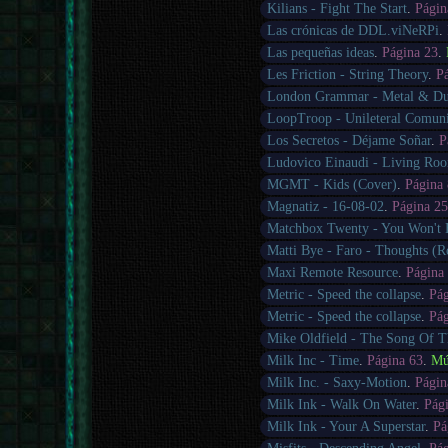
Kilians - Fight The Start
.
Págin
Las crónicas de DDL.viNeRPi
.
Las pequeñas ideas
.
Página 23
.
Les Friction - String Theory
.
P
London Grammar - Metal & Du
LoopTroop - Unileteral Comuni
Los Secretos - Déjame Soñar
.
P
Ludovico Einaudi - Living Ro
MGMT - Kids (Cover)
.
Página
Magnatiz - 16-08-02
.
Página 2
Matchbox Twenty - You Won't
Matti Bye - Faro - Thoughts (R
Maxi Remote Resource
.
Página
Metric - Speed the collapse
.
Pá
Metric - Speed the collapse
.
Pá
Mike Oldfield - The Song Of 
Milk Inc - Time
.
Página 63
.
Mú
Milk Inc. - Saxy-Motion
.
Págin
Milk Ink - Walk On Water
.
Pág
Milk Ink - Your A Superstar
.
Pá