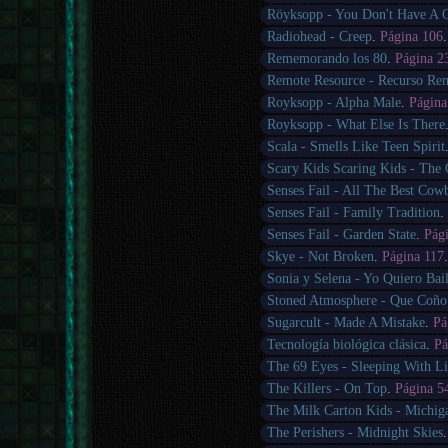
Röyksopp - You Don't Have A 
Radiohead - Creep
.
Página 106
Rememorando los 80
.
Página 2
Remote Resource - Recurso Rem
Royksopp - Alpha Male
.
Página
Royksopp - What Else Is There
Scala - Smells Like Teen Spirit
Scary Kids Scaring Kids - The
Senses Fail - All The Best Cow
Senses Fail - Family Tradition
Senses Fail - Garden State
.
Pág
Skye - Not Broken
.
Página 117
Sonia y Selena - Yo Quiero Bail
Stoned Atmosphere - Que Coño
Sugarcult - Made A Mistake
.
Pá
Tecnología biológica clásica
.
Pá
The 69 Eyes - Sleeping With L
The Killers - On Top
.
Página 5
The Milk Carton Kids - Michig
The Perishers - Midnight Skies