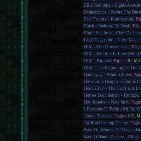
Ellie Goulding - Lights Acousti
Evanescence - Before The Daw
Fear Factory - Resurrection
.
Pá
Finch - Reduced To Teeth
.
Pági
Flight Facilities - Clair De Lun
Gigi D\'agostino - Noise Make
HIM - Dead Lovers Lane
.
Pági
HIM - Death Is In Love With U
HIM - Paratisii
.
Página 36
.
Mús
HIM - The Beginning Of The 
Haddaway - What Is Love
.
Pág
Hawthorne Heights - Ohio Is F
Heidi Elva ~ The Heart Is A Lo
Heroes Del Silencio - Hechizo
.
Hey Rosetta! - New Sum
.
Pági
I Pescatori Di Perle - Mi Par D
Jónsi - Tornado
.
Página 122
.
Mú
Jin-Roh Opening Theme
.
Págin
Kase.O - Mousse De Veneno Ou
Kase.O Banda De Jazz - Alicant