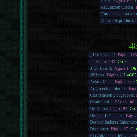
Leaks
.
Página 108
.
A
Regulación Oficial
.
Titulares de esta se
Venerable producto 
48
¿de cenar qué?
.
Página 12
...
.
Página 142
.
Otros
.
3730 Base 8
.
Página 1
.
Otr
48Horas
.
Página 2
.
LoG85
Aclaración...
.
Página 33
.
O
Argumentos Internos
.
Pági
Clasificación y Jugadores
.
Continuará...
.
Página 100
.
Desciertos
.
Página 93
.
Otr
Despedida Y Cierre
.
Página
Destornilladores Balsámico
Disclaimer
.
Página 67
.
Otr
El capitán baja del barco
.