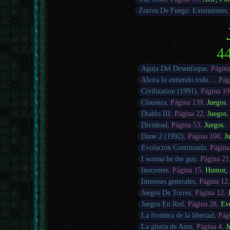
Zorros De Fuego: Extensiones
44
Aguja Del Desenfoque
.
Págin
Ahora lo entiendo todo...
.
Pág
Civilization (1991)
.
Página 10
Clausura
.
Página 139
.
Juegos
.
Diablo III
.
Página 22
.
Juegos
.
Dividead
.
Página 53
.
Juegos
.
Dune 2 (1992)
.
Página 100
.
J
Evolución Continuada
.
Página
I wanna be the guy
.
Página 21
Inocentes
.
Página 15
.
Humor
,
Intereses generales
.
Página 12
Juegos De Torres
.
Página 12
.
Juegos En Red
.
Página 28
.
Ev
La frontera de la libertad
.
Pág
La gloria de Amn
.
Página 4
.
J