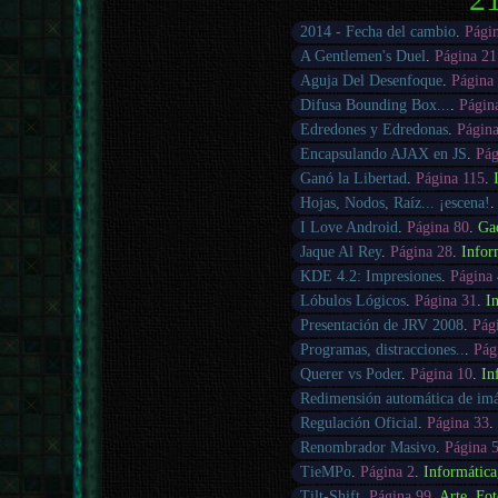
2014 - Fecha del cambio
.
Pági
A Gentlemen's Duel
.
Página 21
Aguja Del Desenfoque
.
Página
Difusa Bounding Box...
.
Págin
Edredones y Edredonas
.
Página
Encapsulando AJAX en JS
.
Pág
Ganó la Libertad
.
Página 115
.
Hojas, Nodos, Raíz... ¡escena!
I Love Android
.
Página 80
.
Ga
Jaque Al Rey
.
Página 28
.
Infor
KDE 4.2: Impresiones
.
Página
Lóbulos Lógicos
.
Página 31
.
I
Presentación de JRV 2008
.
Pág
Programas, distracciones..
.
Pág
Querer vs Poder
.
Página 10
.
In
Redimensión automática de im
Regulación Oficial
.
Página 33
.
Renombrador Masivo
.
Página 
TieMPo
.
Página 2
.
Informática
Tilt-Shift
.
Página 99
.
Arte
,
Fot