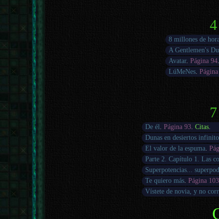
4
8 millones de hor
A Gentlemen's Du
Avatar
.
Página 94
LúMeNes
.
Página
7
De él
.
Página 93
.
Citas
.
Dunas en desiertos infinito
El valor de la espuma
.
Pág
Parte 2. Capítulo 1. Las c
Superpotencias... superpo
Te quiero más
.
Página 10
Vístete de novia, y no cor