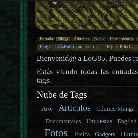
Portada
Blogs
Álbumes
Notas
Herramientas
Blog de LaNsHoR (
cambiar
):
Página Principal
Bienvenid@ a LoG85. Puedes
r
Estás viendo todas las entrada
tags.
Nube de Tags
Artículos
Arte
Cómics/Manga
Encuestas
Documentales
English
Fotos
Humo
Gadgets
Física