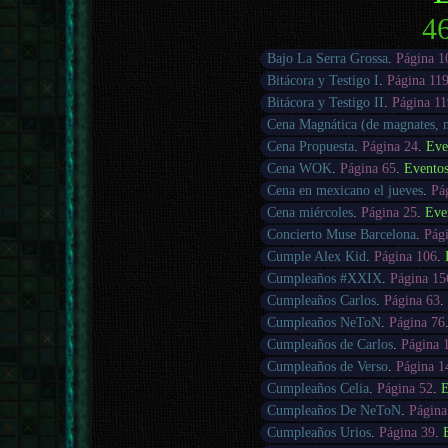
46
Bajo La Serra Grossa
.
Página 1
Bitácora y Testigo I
.
Página 11
Bitácora y Testigo II
.
Página 1
Cena Magnática (de magnates,
Cena Propuesta
.
Página 24
.
Eve
Cena WOK
.
Página 65
.
Evento
Cena en mexicano el jueves
.
Pá
Cena miércoles
.
Página 25
.
Eve
Concierto Muse Barcelona
.
Pág
Cumple Alex Kid
.
Página 106
.
Cumpleaños #XXIX
.
Página 15
Cumpleaños Carlos
.
Página 63
Cumpleaños NeToN
.
Página 76
Cumpleaños de Carlos
.
Página 
Cumpleaños de Verso
.
Página 1
Cumpleaños Celia
.
Página 52
.
E
Cumpleaños De NeToN
.
Página
Cumpleaños Urios
.
Página 39
.