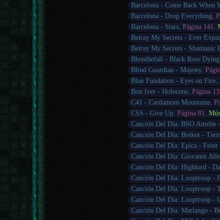
Barcelona - Come Back When 
Barcelona - Drop Everything
.
P
Barcelona - Stars
.
Página 141
.
Betray My Secrets - Ever Expan
Betray My Secrets - Shamanic
Blessthefall - Black Rose Dying
Blind Guardian - Majesty
.
Pági
Blue Fundation - Eyes on Fire
.
Bon Iver - Holocene
.
Página 13
C41 - Cardamom Mountains
.
P
CSS - Give Up
.
Página 81
.
Mús
Canción Del Día: BSO Amelie -
Canción Del Día: Boikot - Tie
Canción Del Día: Epica - Feint 
Canción Del Día: Giovanni Alle
Canción Del Día: Highlord - D
Canción Del Día: Looptroop - F
Canción Del Día: Looptroop - 
Canción Del Día: Looptroop - 
Canción Del Día: Marlango - B