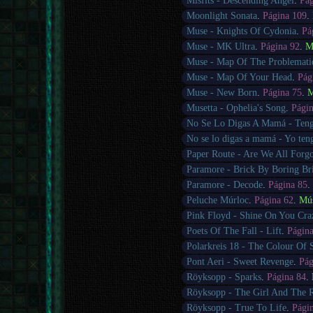
Misfits - Descending Angel
.
Pág
Moonlight Sonata
.
Página 109
.
Muse - Knights Of Cydonia
.
Pá
Muse - MK Ultra
.
Página 92
.
M
Muse - Map Of The Problemati
Muse - Map Of Your Head
.
Pág
Muse - New Born
.
Página 75
.
M
Musetta - Ophelia's Song
.
Pági
No Se Lo Digas A Mamá - Ten
No se lo digas a mamá - Yo te
Paper Route - Are We All Forgo
Paramore - Brick By Boring Br
Paramore - Decode
.
Página 85
Peluche Múrloc
.
Página 62
.
Mú
Pink Floyd - Shine On You Cr
Poets Of The Fall - Lift
.
Págin
Polarkreis 18 - The Colour Of
Pont Aeri - Sweet Revenge
.
Pág
Röyksopp - Sparks
.
Página 84
.
Röyksopp - The Girl And The 
Röyksopp - True To Life
.
Pági