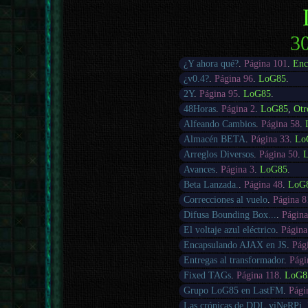
30
¿Y ahora qué?
.
Página 101
.
Enc
¿v0.4?
.
Página 96
.
LoG85
.
2Y
.
Página 95
.
LoG85
.
48Horas
.
Página 2
.
LoG85
,
Otr
Alfeando Cambios
.
Página 58
.
Almacén BETA
.
Página 33
.
Lo
Arreglos Diversos
.
Página 50
.
Avances
.
Página 3
.
LoG85
.
Beta Lanzada.
.
Página 48
.
LoG
Correcciones al vuelo
.
Página 8
Difusa Bounding Box...
.
Página
El voltaje azul eléctrico
.
Página
Encapsulando AJAX en JS
.
Pág
Entregas al transformador
.
Pági
Fixed TAGs
.
Página 118
.
LoG8
Grupo LoG85 en LastFM
.
Pági
Las crónicas de DDL.viNeRPi
.