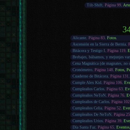
Tilt-Shift
.
Página 99
.
Art
34
Alicante
.
Página 83
.
Fotos
.
Ascensión en la Sierra de Bernia
.
Bitácora y Testigo I
.
Página 119
.
E
Brebajes, bálsamos, y mejunjes var
Cena Magnática (de magnates, no
Cronómetro
.
Página 148
.
Fotos
,
Pe
Cuaderno de Bitácora
.
Página 131
Cumple Alex Kid
.
Página 106
.
Eve
Cumpleaños Carlos
.
Página 63
.
Ev
Cumpleaños NeToN
.
Página 76
.
E
Cumpleaños de Carlos
.
Página 102
Cumpleaños Celia
.
Página 52
.
Eve
Cumpleaños De NeToN
.
Página 25
Cumpleaños Urios
.
Página 39
.
Eve
Día Santa Faz
.
Página 65
.
Eventos