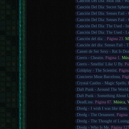
Canción Del Día: Milk Ink - W
Canción Del Día: Secret Sphere
Canción Del Día: Senses Fail -
Canción Del Día: Senses Fail -
Canción Del Día: The Used - I
Canción Del Día: The Used - Le
Canción del día:
.
Página 23
.
M
Canción del día: Senses Fail - T
Cansei de Ser Sexy - Rat Is De
Ceeris - Cheatin
.
Página 1
.
Mús
Ceeris - Smellin' Like U By
.
Pá
Coldplay - The Scientist
.
Págin
Concierto Muse Barcelona
.
Pág
Crystal Castles - Magic Spells
.
Daft Punk - Around The World
Daft Punk - Something About 
DeadLine
.
Página 87
.
Música
,
Dredg - I wish I was like them
Dredg - The Ornament
.
Página
Dredg - The Thought of Losin
Dredg - Who Is Me
.
Página 12