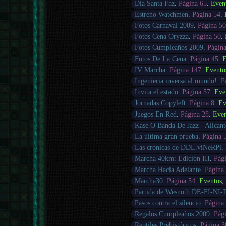
Día Santa Faz
.
Página 65
.
Even
Estreno Watchmen
.
Página 54
.
Fotos Carnaval 2009
.
Página 5
Fotos Cena Oryzza
.
Página 50
.
Fotos Cumpleaños 2009
.
Págin
Fotos De La Cena
.
Página 45
.
E
IV Marcha
.
Página 147
.
Evento
Ingenieria inversa al mundo!
.
P
Invita el estado
.
Página 57
.
Eve
Jornadas Copyleft
.
Página 8
.
Ev
Juegos En Red
.
Página 28
.
Eve
Kase.O Banda De Jazz - Alicant
La última gran prueba
.
Página 
Las crónicas de DDL.viNeRPi
.
Marcha 40km: Edición III
.
Pág
Marcha Hacia Adelante
.
Página
Marcha30
.
Página 54
.
Eventos
Partida de Wesnoth DE-FI-NI-
Pasos contra el silencio
.
Página
Regalos Cumpleaños 2009
.
Pág
Reptiles Prehistóricos
.
Página 3