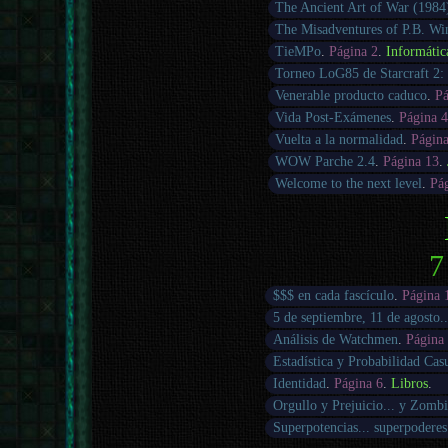
The Ancient Art of War (1984
The Misadventures of P.B. Wi
TieMPo
.
Página 2
.
Informátic
Torneo LoG85 de Starcraft 2: 
Venerable producto caduco
.
Pá
Vida Post-Exámenes
.
Página 
Vuelta a la normalidad
.
Págin
WOW Parche 2.4
.
Página 13
.
Welcome to the next level
.
Pá
7
$$$ en cada fascículo
.
Página 
5 de septiembre, 11 de agosto..
Análisis de Watchmen
.
Página
Estadística y Probabilidad Cas
Identidad
.
Página 6
.
Libros
.
Orgullo y Prejuicio... y Zombi
Superpotencias... superpoderes