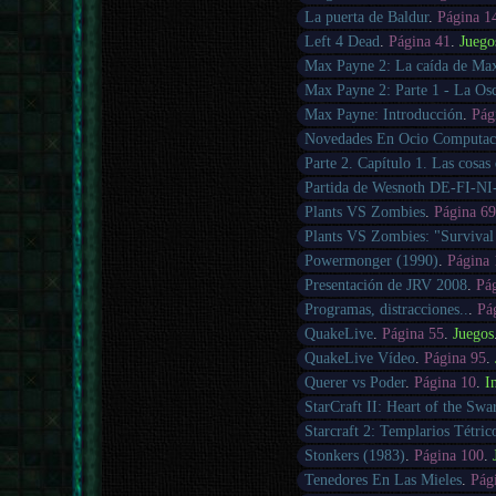
La puerta de Baldur
.
Página 1
Left 4 Dead
.
Página 41
.
Juego
Max Payne 2: La caída de Ma
Max Payne 2: Parte 1 - La Osc
Max Payne: Introducción
.
Pág
Novedades En Ocio Computac
Parte 2. Capítulo 1. Las cosas
Partida de Wesnoth DE-FI-N
Plants VS Zombies
.
Página 6
Plants VS Zombies: "Survival
Powermonger (1990)
.
Página
Presentación de JRV 2008
.
Pá
Programas, distracciones..
.
Pá
QuakeLive
.
Página 55
.
Juegos
QuakeLive Vídeo
.
Página 95
.
Querer vs Poder
.
Página 10
.
I
StarCraft II: Heart of the Sw
Starcraft 2: Templarios Tétric
Stonkers (1983)
.
Página 100
.
Tenedores En Las Mieles
.
Pág