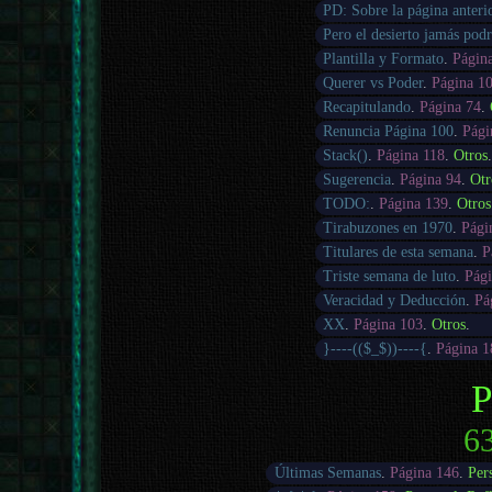
PD: Sobre la página anteri
Pero el desierto jamás pod
Plantilla y Formato
.
Págin
Querer vs Poder
.
Página 1
Recapitulando
.
Página 74
.
Renuncia Página 100
.
Pági
Stack()
.
Página 118
.
Otros
Sugerencia
.
Página 94
.
Otr
TODO:
.
Página 139
.
Otros
Tirabuzones en 1970
.
Pági
Titulares de esta semana
.
P
Triste semana de luto
.
Pági
Veracidad y Deducción
.
Pá
XX
.
Página 103
.
Otros
.
}----(($_$))----{
.
Página 1
P
63
Últimas Semanas
.
Página 146
.
Per