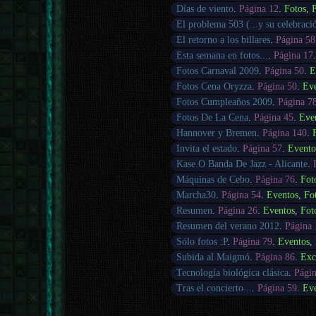
Días de viento
.
Página 12
.
Fotos
,
P
El problema 503 (...y su celebraci
El retorno a los billares
.
Página 58
Esta semana en fotos...
.
Página 17
Fotos Carnaval 2009
.
Página 50
.
E
Fotos Cena Oryzza
.
Página 50
.
Ev
Fotos Cumpleaños 2009
.
Página 7
Fotos De La Cena
.
Página 45
.
Eve
Hannover y Bremen
.
Página 140
.
Invita el estado
.
Página 57
.
Evento
Kase.O Banda De Jazz - Alicante
.
Máquinas de Cebo
.
Página 76
.
Fot
Marcha30
.
Página 54
.
Eventos
,
Fo
Resumen
.
Página 26
.
Eventos
,
Fot
Resumen del verano 2012
.
Página 
Sólo fotos :P
.
Página 79
.
Eventos
,
Subida al Maigmó
.
Página 86
.
Exc
Tecnología biológica clásica
.
Págin
Tras el concierto...
.
Página 59
.
Ev