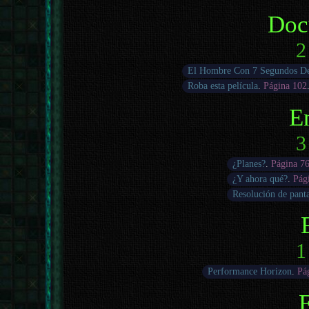
Doc
2
El Hombre Con 7 Segundos D
Roba esta película
.
Página 102
E
3
¿Planes?
.
Página 7
¿Y ahora qué?
.
Pág
Resolución de panta
1
Performance Horizon
.
Pá