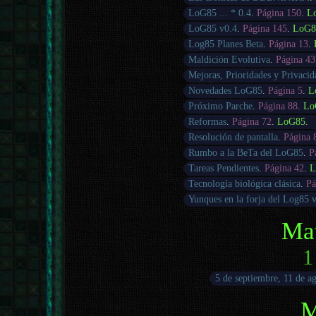
LoG85 ... * 0.4
.
Página 150
.
L
LoG85 v0.4
.
Página 145
.
LoG8
Log85 Planes Beta
.
Página 13
.
Maldición Evolutiva
.
Página 43
Mejoras, Prioridades y Privacid
Novedades LoG85
.
Página 5
.
L
Próximo Parche
.
Página 88
.
Lo
Reformas
.
Página 72
.
LoG85
.
Resolución de pantalla
.
Página 
Rumbo a la BeTa del LoG85
.
P
Tareas Pendientes
.
Página 42
.
L
Tecnología biológica clásica
.
Pá
Yunques en la forja del Log85 
Ma
1
5 de septiembre, 11 de ag
M