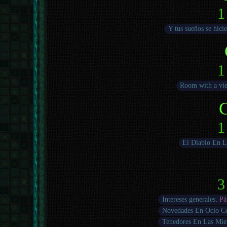
1
Y tus sueños se hicie
1
Room with a vi
1
El Diablo En L
3
Intereses generales
.
Pá
Novedades En Ocio C
Tenedores En Las Mie