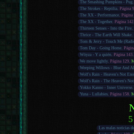
The Smashing Pumpkins - Pug
The Strokes - Reptilia
.
Página 
The XX - Performance
.
Página
The XX - Together
.
Página 142
Thirteen Senses - Into the Fire
Thrice - The Earth Will Shake
Tom & Jerry - Touch Me (Radio
Tom Day - Going Home
.
Págin
Wöyza - Y a quién
.
Página 143
We move lightly
.
Página 129
.
M
Weeping Willows - Blue And A
Wolf's Rain - Heaven's Not En
Wolf's Rain - The Heaven's No
Yokko Kanno - Inner Universe
Yuna - Lullabies
.
Página 158
.
M
N
5
Las malas noticias d