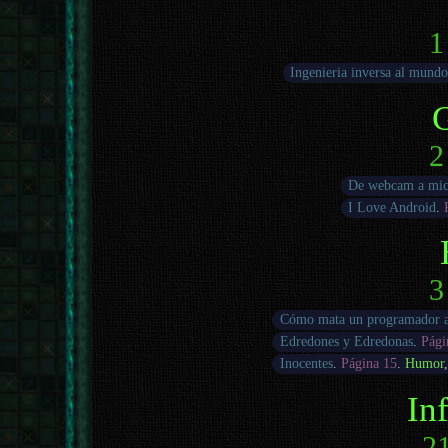
1
Ingenieria inversa al mundo
2
De webcam a mic
I Love Android
.
3
Cómo mata un programador a
Edredones y Edredonas
.
Pági
Inocentes
.
Página 15
.
Humor
In
21