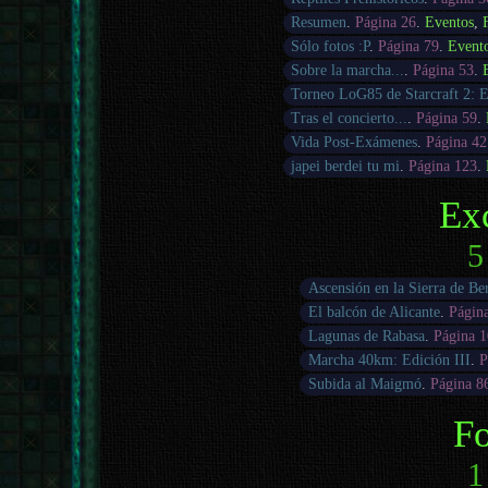
Resumen
.
Página 26
.
Eventos
,
Sólo fotos :P
.
Página 79
.
Event
Sobre la marcha...
.
Página 53
.
Torneo LoG85 de Starcraft 2: E
Tras el concierto...
.
Página 59
.
Vida Post-Exámenes
.
Página 42
japei berdei tu mi
.
Página 123
.
Ex
5
Ascensión en la Sierra de Be
El balcón de Alicante
.
Págin
Lagunas de Rabasa
.
Página 
Marcha 40km: Edición III
.
P
Subida al Maigmó
.
Página 8
Fo
1