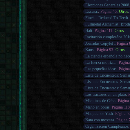
Elecciones Generales 2008
Excusa.
.
Página 46
.
Otros
.
Finch - Reduced To Teeth
Fullmetal Alchemist: Brot
Halt
.
Página 111
.
Otros
.
Invitación cumpleaños 201
Jornadas Copyleft
.
Página 
Kaos.
.
Página 93
.
Otros
.
La ciencia española no neces
La fuerza motriz...
.
Página
Las pequeñas ideas
.
Página
Lista de Encuentros: Sema
Lista de Encuentros: Sema
Lista de Encuentros: Sema
Los tractores en un plato
.
Máquinas de Cebo
.
Página
Mano en obras
.
Página 118
Maqueta de Yesh
.
Página 7
Nata con mostaza
.
Página 
Organización Cumpleaños