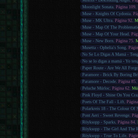
Misfits - Descending Angel
.
Pág
Moonlight Sonata
.
Página 109
.
Muse - Knights Of Cydonia
.
Pá
Muse - MK Ultra
.
Página 92
.
M
Muse - Map Of The Problemati
Muse - Map Of Your Head
.
Pág
Muse - New Born
.
Página 75
.
M
Musetta - Ophelia's Song
.
Pági
No Se Lo Digas A Mamá - Ten
No se lo digas a mamá - Yo te
Paper Route - Are We All Forgo
Paramore - Brick By Boring Br
Paramore - Decode
.
Página 85
Peluche Múrloc
.
Página 62
.
Mú
Pink Floyd - Shine On You Cr
Poets Of The Fall - Lift
.
Págin
Polarkreis 18 - The Colour Of
Pont Aeri - Sweet Revenge
.
Pág
Röyksopp - Sparks
.
Página 84
.
Röyksopp - The Girl And The 
Röyksopp - True To Life
.
Pági