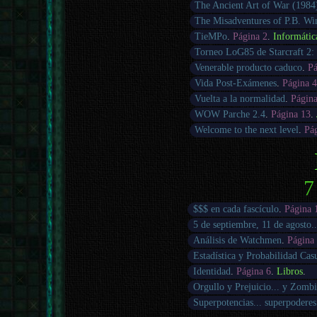
The Ancient Art of War (1984
The Misadventures of P.B. Wi
TieMPo
.
Página 2
.
Informátic
Torneo LoG85 de Starcraft 2: 
Venerable producto caduco
.
Pá
Vida Post-Exámenes
.
Página 
Vuelta a la normalidad
.
Págin
WOW Parche 2.4
.
Página 13
.
Welcome to the next level
.
Pá
7
$$$ en cada fascículo
.
Página 
5 de septiembre, 11 de agosto..
Análisis de Watchmen
.
Página
Estadística y Probabilidad Cas
Identidad
.
Página 6
.
Libros
.
Orgullo y Prejuicio... y Zombi
Superpotencias... superpoderes