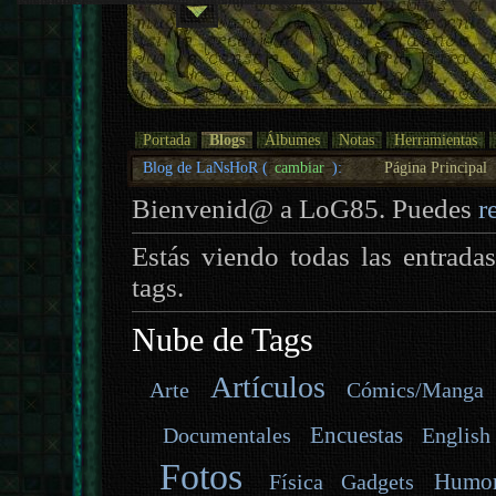
Portada
Blogs
Álbumes
Notas
Herramientas
Blog de LaNsHoR (
cambiar
):
Página Principal
Bienvenid@ a LoG85. Puedes
r
Estás viendo todas las entrada
tags.
Nube de Tags
Artículos
Arte
Cómics/Manga
Encuestas
Documentales
English
Fotos
Humo
Gadgets
Física