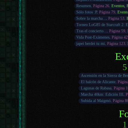
Resumen
.
Página 26
.
Eventos
,
Sólo fotos :P
.
Página 79
.
Event
Sobre la marcha...
.
Página 53
.
Torneo LoG85 de Starcraft 2: E
Tras el concierto...
.
Página 59
.
Vida Post-Exámenes
.
Página 42
japei berdei tu mi
.
Página 123
.
Ex
5
Ascensión en la Sierra de Be
El balcón de Alicante
.
Págin
Lagunas de Rabasa
.
Página 
Marcha 40km: Edición III
.
P
Subida al Maigmó
.
Página 8
Fo
1