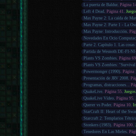
La puerta de Baldur
.
Página 1
Left 4 Dead
.
Página 41
.
Juego
Max Payne 2: La caída de Ma
Max Payne 2: Parte 1 - La Osc
Max Payne: Introducción
.
Pág
Novedades En Ocio Computac
Parte 2. Capítulo 1. Las cosas
Partida de Wesnoth DE-FI-N
Plants VS Zombies
.
Página 6
Plants VS Zombies: "Survival
Powermonger (1990)
.
Página
Presentación de JRV 2008
.
Pá
Programas, distracciones..
.
Pá
QuakeLive
.
Página 55
.
Juegos
QuakeLive Vídeo
.
Página 95
.
Querer vs Poder
.
Página 10
.
I
StarCraft II: Heart of the Sw
Starcraft 2: Templarios Tétric
Stonkers (1983)
.
Página 100
.
Tenedores En Las Mieles
.
Pág