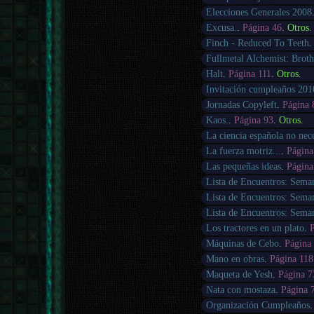
Elecciones Generales 2008
Excusa.
.
Página 46
.
Otros
.
Finch - Reduced To Teeth
Fullmetal Alchemist: Brot
Halt
.
Página 111
.
Otros
.
Invitación cumpleaños 201
Jornadas Copyleft
.
Página 
Kaos.
.
Página 93
.
Otros
.
La ciencia española no neces
La fuerza motriz...
.
Página
Las pequeñas ideas
.
Página
Lista de Encuentros: Sema
Lista de Encuentros: Sema
Lista de Encuentros: Sema
Los tractores en un plato
.
Máquinas de Cebo
.
Página
Mano en obras
.
Página 118
Maqueta de Yesh
.
Página 7
Nata con mostaza
.
Página 
Organización Cumpleaños