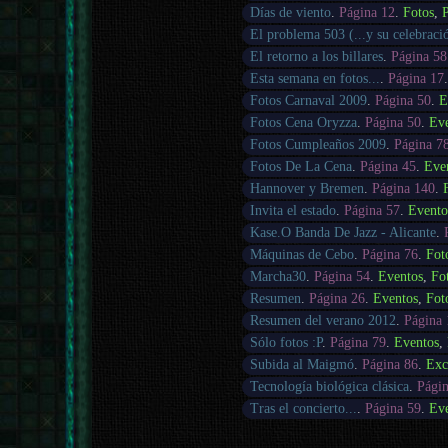
Días de viento
.
Página 12
.
Fotos
,
P
El problema 503 (...y su celebraci
El retorno a los billares
.
Página 58
Esta semana en fotos...
.
Página 17
Fotos Carnaval 2009
.
Página 50
.
E
Fotos Cena Oryzza
.
Página 50
.
Ev
Fotos Cumpleaños 2009
.
Página 7
Fotos De La Cena
.
Página 45
.
Eve
Hannover y Bremen
.
Página 140
.
Invita el estado
.
Página 57
.
Evento
Kase.O Banda De Jazz - Alicante
.
Máquinas de Cebo
.
Página 76
.
Fot
Marcha30
.
Página 54
.
Eventos
,
Fo
Resumen
.
Página 26
.
Eventos
,
Fot
Resumen del verano 2012
.
Página 
Sólo fotos :P
.
Página 79
.
Eventos
,
Subida al Maigmó
.
Página 86
.
Exc
Tecnología biológica clásica
.
Págin
Tras el concierto...
.
Página 59
.
Ev