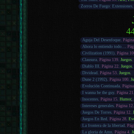
Zorros De Fuego: Extensiones
44
Aguja Del Desenfoque
.
Págin
Ahora lo entiendo todo...
.
Pág
Civilization (1991)
.
Página 10
Clausura
.
Página 139
.
Juegos
.
Diablo III
.
Página 22
.
Juegos
.
Dividead
.
Página 53
.
Juegos
.
Dune 2 (1992)
.
Página 100
.
J
Evolución Continuada
.
Página
I wanna be the guy
.
Página 21
Inocentes
.
Página 15
.
Humor
,
Intereses generales
.
Página 12
Juegos De Torres
.
Página 12
.
Juegos En Red
.
Página 28
.
Ev
La frontera de la libertad
.
Pág
La gloria de Amn
.
Página 4
.
J