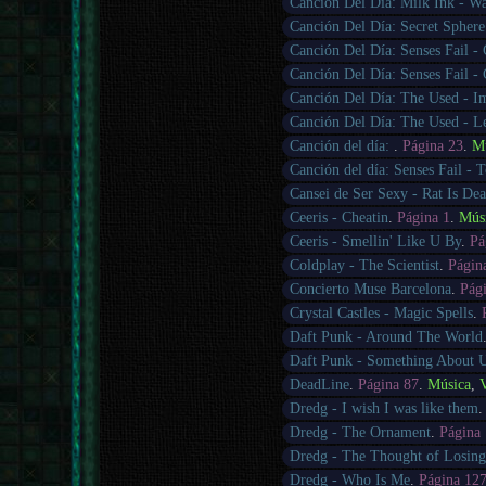
Canción Del Día: Milk Ink - W
Canción Del Día: Secret Sphere
Canción Del Día: Senses Fail -
Canción Del Día: Senses Fail -
Canción Del Día: The Used - I
Canción Del Día: The Used - Le
Canción del día:
.
Página 23
.
M
Canción del día: Senses Fail - T
Cansei de Ser Sexy - Rat Is De
Ceeris - Cheatin
.
Página 1
.
Mús
Ceeris - Smellin' Like U By
.
Pá
Coldplay - The Scientist
.
Págin
Concierto Muse Barcelona
.
Pág
Crystal Castles - Magic Spells
.
Daft Punk - Around The World
Daft Punk - Something About 
DeadLine
.
Página 87
.
Música
,
Dredg - I wish I was like them
Dredg - The Ornament
.
Página
Dredg - The Thought of Losin
Dredg - Who Is Me
.
Página 12