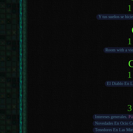
1
Y tus sueños se hicie
1
Room with a vi
1
El Diablo En L
3
Intereses generales
.
Pá
Novedades En Ocio C
Tenedores En Las Mie