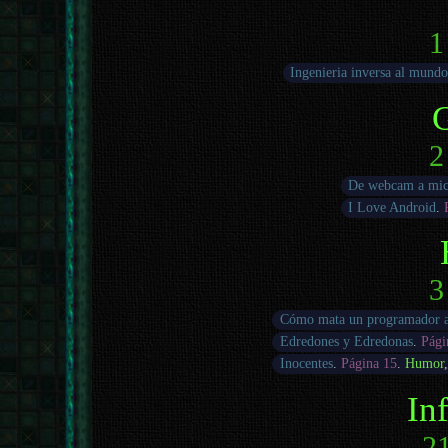
1
Ingenieria inversa al mundo
2
De webcam a mic
I Love Android
.
3
Cómo mata un programador a
Edredones y Edredonas
.
Pági
Inocentes
.
Página 15
.
Humor
In
21