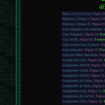
46
Bajo La Serra Grossa
.
Página 1
Bitácora y Testigo I
.
Página 11
Bitácora y Testigo II
.
Página 1
Cena Magnática (de magnates,
Cena Propuesta
.
Página 24
.
Eve
Cena WOK
.
Página 65
.
Evento
Cena en mexicano el jueves
.
Pá
Cena miércoles
.
Página 25
.
Eve
Concierto Muse Barcelona
.
Pág
Cumple Alex Kid
.
Página 106
.
Cumpleaños #XXIX
.
Página 15
Cumpleaños Carlos
.
Página 63
Cumpleaños NeToN
.
Página 76
Cumpleaños de Carlos
.
Página 
Cumpleaños de Verso
.
Página 1
Cumpleaños Celia
.
Página 52
.
E
Cumpleaños De NeToN
.
Página
Cumpleaños Urios
.
Página 39
.