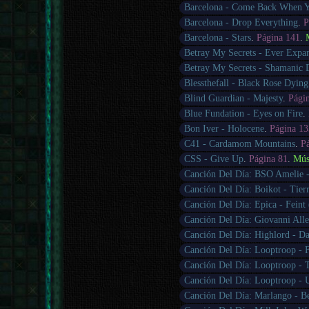
Barcelona - Come Back When 
Barcelona - Drop Everything
.
P
Barcelona - Stars
.
Página 141
.
Betray My Secrets - Ever Expan
Betray My Secrets - Shamanic
Blessthefall - Black Rose Dying
Blind Guardian - Majesty
.
Pági
Blue Fundation - Eyes on Fire
.
Bon Iver - Holocene
.
Página 13
C41 - Cardamom Mountains
.
P
CSS - Give Up
.
Página 81
.
Mús
Canción Del Día: BSO Amelie -
Canción Del Día: Boikot - Tie
Canción Del Día: Epica - Feint 
Canción Del Día: Giovanni Alle
Canción Del Día: Highlord - D
Canción Del Día: Looptroop - F
Canción Del Día: Looptroop - 
Canción Del Día: Looptroop - 
Canción Del Día: Marlango - B