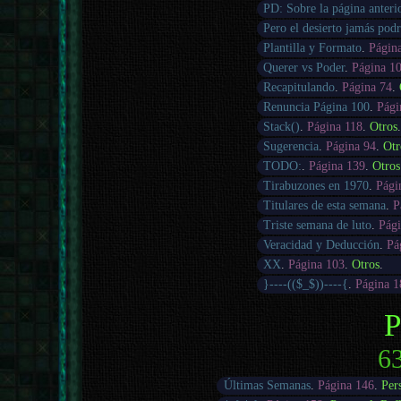
PD: Sobre la página anteri
Pero el desierto jamás pod
Plantilla y Formato
.
Págin
Querer vs Poder
.
Página 1
Recapitulando
.
Página 74
.
Renuncia Página 100
.
Pági
Stack()
.
Página 118
.
Otros
Sugerencia
.
Página 94
.
Otr
TODO:
.
Página 139
.
Otros
Tirabuzones en 1970
.
Pági
Titulares de esta semana
.
P
Triste semana de luto
.
Pági
Veracidad y Deducción
.
Pá
XX
.
Página 103
.
Otros
.
}----(($_$))----{
.
Página 1
P
63
Últimas Semanas
.
Página 146
.
Per