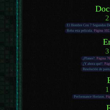
Doc
2
El Hombre Con 7 Segundos D
Roba esta película
.
Página 102
E
3
¿Planes?
.
Página 7
¿Y ahora qué?
.
Pág
Resolución de panta
1
Performance Horizon
.
Pá