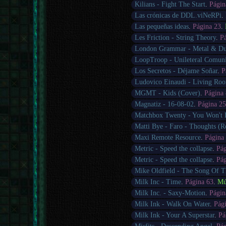
Kilians - Fight The Start
.
Págin
Las crónicas de DDL.viNeRPi
.
Las pequeñas ideas
.
Página 23
.
Les Friction - String Theory
.
P
London Grammar - Metal & Du
LoopTroop - Unileteral Comuni
Los Secretos - Déjame Soñar
.
P
Ludovico Einaudi - Living Ro
MGMT - Kids (Cover)
.
Página
Magnatiz - 16-08-02
.
Página 2
Matchbox Twenty - You Won't
Matti Bye - Faro - Thoughts (R
Maxi Remote Resource
.
Página
Metric - Speed the collapse
.
Pá
Metric - Speed the collapse
.
Pá
Mike Oldfield - The Song Of 
Milk Inc - Time
.
Página 63
.
Mú
Milk Inc. - Saxy-Motion
.
Págin
Milk Ink - Walk On Water
.
Pág
Milk Ink - Your A Superstar
.
Pá