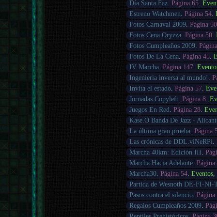
Día Santa Faz
.
Página 65
.
Even
Estreno Watchmen
.
Página 54
.
Fotos Carnaval 2009
.
Página 5
Fotos Cena Oryzza
.
Página 50
.
Fotos Cumpleaños 2009
.
Págin
Fotos De La Cena
.
Página 45
.
E
IV Marcha
.
Página 147
.
Evento
Ingenieria inversa al mundo!
.
P
Invita el estado
.
Página 57
.
Eve
Jornadas Copyleft
.
Página 8
.
Ev
Juegos En Red
.
Página 28
.
Eve
Kase.O Banda De Jazz - Alicant
La última gran prueba
.
Página 
Las crónicas de DDL.viNeRPi
.
Marcha 40km: Edición III
.
Pág
Marcha Hacia Adelante
.
Página
Marcha30
.
Página 54
.
Eventos
Partida de Wesnoth DE-FI-NI-
Pasos contra el silencio
.
Página
Regalos Cumpleaños 2009
.
Pág
Reptiles Prehistóricos
.
Página 3