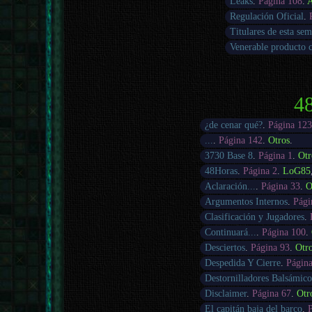
Leaks
.
Página 108
.
A
Regulación Oficial
.
Titulares de esta se
Venerable producto 
48
¿de cenar qué?
.
Página 12
...
.
Página 142
.
Otros
.
3730 Base 8
.
Página 1
.
Otr
48Horas
.
Página 2
.
LoG85
Aclaración...
.
Página 33
.
O
Argumentos Internos
.
Pági
Clasificación y Jugadores
.
Continuará...
.
Página 100
.
Desciertos
.
Página 93
.
Otr
Despedida Y Cierre
.
Página
Destornilladores Balsámico
Disclaimer
.
Página 67
.
Otr
El capitán baja del barco
.