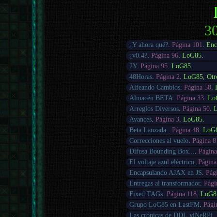
30
¿Y ahora qué?
.
Página 101
.
Enc
¿v0.4?
.
Página 96
.
LoG85
.
2Y
.
Página 95
.
LoG85
.
48Horas
.
Página 2
.
LoG85
,
Otr
Alfeando Cambios
.
Página 58
.
Almacén BETA
.
Página 33
.
Lo
Arreglos Diversos
.
Página 50
.
Avances
.
Página 3
.
LoG85
.
Beta Lanzada.
.
Página 48
.
LoG
Correcciones al vuelo
.
Página 8
Difusa Bounding Box...
.
Página
El voltaje azul eléctrico
.
Página
Encapsulando AJAX en JS
.
Pág
Entregas al transformador
.
Pági
Fixed TAGs
.
Página 118
.
LoG8
Grupo LoG85 en LastFM
.
Pági
Las crónicas de DDL.viNeRPi
.