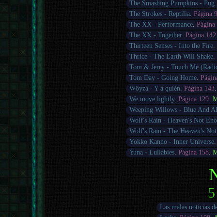
The Smashing Pumpkins - Pug
The Strokes - Reptilia
.
Página 
The XX - Performance
.
Página
The XX - Together
.
Página 142
Thirteen Senses - Into the Fire
Thrice - The Earth Will Shake
Tom & Jerry - Touch Me (Radio
Tom Day - Going Home
.
Págin
Wöyza - Y a quién
.
Página 143
We move lightly
.
Página 129
.
M
Weeping Willows - Blue And A
Wolf's Rain - Heaven's Not En
Wolf's Rain - The Heaven's No
Yokko Kanno - Inner Universe
Yuna - Lullabies
.
Página 158
.
M
N
5
Las malas noticias d