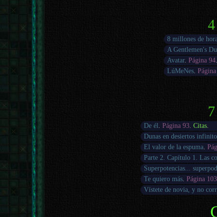
4
8 millones de hor
A Gentlemen's Du
Avatar
.
Página 94
LúMeNes
.
Página
7
De él
.
Página 93
.
Citas
.
Dunas en desiertos infinito
El valor de la espuma
.
Pág
Parte 2. Capítulo 1. Las c
Superpotencias... superpo
Te quiero más
.
Página 10
Vístete de novia, y no cor