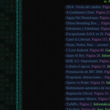
2014 - Fecha del cambio
.
Pági
A Gentlemen's Duel
.
Página 21
Aguja Del Desenfoque
.
Página
Difusa Bounding Box...
.
Págin
Edredones y Edredonas
.
Página
Encapsulando AJAX en JS
.
Pág
Ganó la Libertad
.
Página 115
.
Hojas, Nodos, Raíz... ¡escena!
I Love Android
.
Página 80
.
Ga
Jaque Al Rey
.
Página 28
.
Infor
KDE 4.2: Impresiones
.
Página
Lóbulos Lógicos
.
Página 31
.
I
Presentación de JRV 2008
.
Pág
Programas, distracciones..
.
Pág
Querer vs Poder
.
Página 10
.
In
Redimensión automática de im
Regulación Oficial
.
Página 33
.
Renombrador Masivo
.
Página 
TieMPo
.
Página 2
.
Informática
Tilt-Shift
.
Página 99
.
Arte
,
Fot