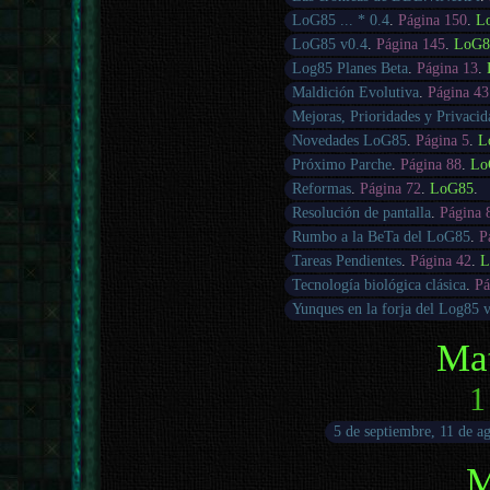
LoG85 ... * 0.4
.
Página 150
.
L
LoG85 v0.4
.
Página 145
.
LoG8
Log85 Planes Beta
.
Página 13
.
Maldición Evolutiva
.
Página 43
Mejoras, Prioridades y Privacid
Novedades LoG85
.
Página 5
.
L
Próximo Parche
.
Página 88
.
Lo
Reformas
.
Página 72
.
LoG85
.
Resolución de pantalla
.
Página 
Rumbo a la BeTa del LoG85
.
P
Tareas Pendientes
.
Página 42
.
L
Tecnología biológica clásica
.
Pá
Yunques en la forja del Log85 
Ma
1
5 de septiembre, 11 de ag
M