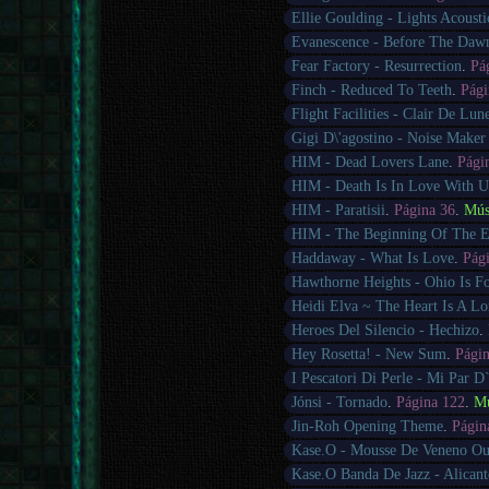
Ellie Goulding - Lights Acousti
Evanescence - Before The Daw
Fear Factory - Resurrection
.
Pá
Finch - Reduced To Teeth
.
Pági
Flight Facilities - Clair De Lun
Gigi D\'agostino - Noise Make
HIM - Dead Lovers Lane
.
Pági
HIM - Death Is In Love With U
HIM - Paratisii
.
Página 36
.
Mús
HIM - The Beginning Of The 
Haddaway - What Is Love
.
Pág
Hawthorne Heights - Ohio Is F
Heidi Elva ~ The Heart Is A Lo
Heroes Del Silencio - Hechizo
.
Hey Rosetta! - New Sum
.
Pági
I Pescatori Di Perle - Mi Par D
Jónsi - Tornado
.
Página 122
.
Mú
Jin-Roh Opening Theme
.
Págin
Kase.O - Mousse De Veneno Ou
Kase.O Banda De Jazz - Alicant