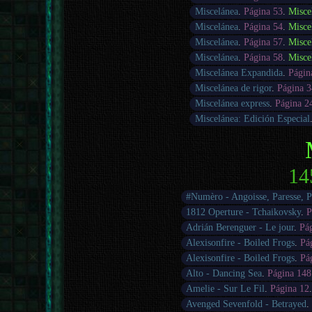
Miscelánea
.
Página 53
.
Misce
Miscelánea
.
Página 54
.
Misce
Miscelánea
.
Página 57
.
Misce
Miscelánea
.
Página 58
.
Misce
Miscelánea Expandida
.
Págin
Miscelánea de rigor
.
Página 3
Miscelánea express
.
Página 2
Miscelánea: Edición Especial
14
#Numèro - Angoisse, Paresse, 
1812 Operture - Tchaikovsky
.
P
Adrián Berenguer - Le jour
.
Pá
Alexisonfire - Boiled Frogs
.
Pá
Alexisonfire - Boiled Frogs
.
Pá
Alto - Dancing Sea
.
Página 148
Amelie - Sur Le Fil
.
Página 12
Avenged Sevenfold - Betrayed