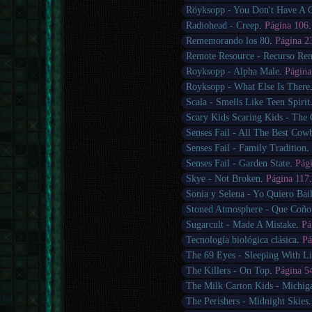
Röyksopp - You Don't Have A 
Radiohead - Creep
.
Página 106
Rememorando los 80
.
Página 2
Remote Resource - Recurso Rem
Royksopp - Alpha Male
.
Página
Royksopp - What Else Is There
Scala - Smells Like Teen Spirit
Scary Kids Scaring Kids - The
Senses Fail - All The Best Cow
Senses Fail - Family Tradition
Senses Fail - Garden State
.
Pág
Skye - Not Broken
.
Página 117
Sonia y Selena - Yo Quiero Bail
Stoned Atmosphere - Que Coño
Sugarcult - Made A Mistake
.
Pá
Tecnología biológica clásica
.
Pá
The 69 Eyes - Sleeping With L
The Killers - On Top
.
Página 5
The Milk Carton Kids - Michig
The Perishers - Midnight Skies