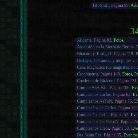
Tilt-Shift
.
Página 99
.
Art
34
Alicante
.
Página 83
.
Fotos
.
Ascensión en la Sierra de Bernia
.
Bitácora y Testigo I
.
Página 119
.
E
Brebajes, bálsamos, y mejunjes var
Cena Magnática (de magnates, no
Cronómetro
.
Página 148
.
Fotos
,
Pe
Cuaderno de Bitácora
.
Página 131
Cumple Alex Kid
.
Página 106
.
Eve
Cumpleaños Carlos
.
Página 63
.
Ev
Cumpleaños NeToN
.
Página 76
.
E
Cumpleaños de Carlos
.
Página 102
Cumpleaños Celia
.
Página 52
.
Eve
Cumpleaños De NeToN
.
Página 25
Cumpleaños Urios
.
Página 39
.
Eve
Día Santa Faz
.
Página 65
.
Eventos