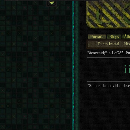
Portada
Blogs
Ál
Punto Inicial
His
Bienvenid@ a LoG85. P
¡
"Solo en la actividad dese