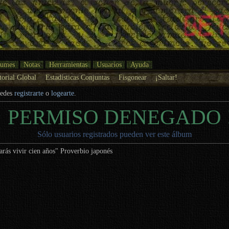
bumes
Notas
Herramientas
Usuarios
Ayuda
torial Global
Estadísticas Conjuntas
Fisgonear
¡Saltar!
uedes
registrarte
o
logearte
.
¡ PERMISO DENEGADO 
Sólo usuarios registrados pueden ver este álbum
arás vivir cien años" Proverbio japonés