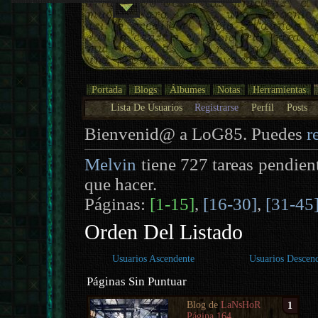
Portada
Blogs
Álbumes
Notas
Herramientas
Lista De Usuarios
Registrarse
Perfil
Posts
Bienvenid@ a LoG85. Puedes
r
Melvin
tiene 727 tareas pendien
que hacer.
Páginas:
[1-15]
,
[16-30]
,
[31-45
Orden Del Listado
Usuarios Ascendente
Usuarios Descen
Páginas Sin Puntuar
Blog de
LaNsHoR
1
Página 164