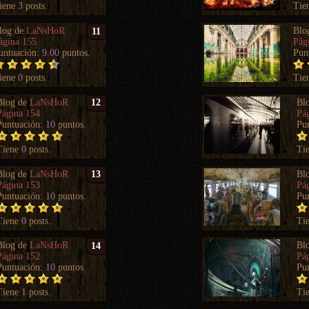
iene
3
posts.
Tie
log de
LaNsHoR
Blo
11
ágina 155
Pág
untuación:
9.00
puntos.
Pun
iene
0
posts.
Tie
Blog de
LaNsHoR
Bl
12
Página 154
Pá
Puntuación:
10
puntos.
Pu
Tiene
0
posts.
Ti
Blog de
LaNsHoR
Bl
13
Página 153
Pá
Puntuación:
10
puntos.
Pu
Tiene
0
posts.
Ti
Blog de
LaNsHoR
Bl
14
Página 152
Pá
Puntuación:
10
puntos.
Pu
Tiene
1
posts.
Ti