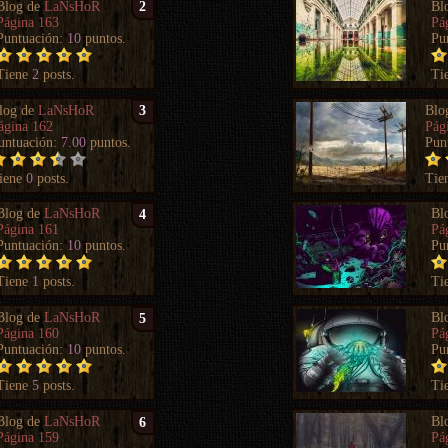
Blog de
LaNsHoR
Bl
2
Página 163
Pá
Puntuación:
10
puntos.
Pu
Tiene
2
posts.
Ti
log de
LaNsHoR
Blo
3
ágina 162
Pág
untuación:
7.00
puntos.
Pun
iene
0
posts.
Tie
Blog de
LaNsHoR
Bl
4
Página 161
Pá
Puntuación:
10
puntos.
Pu
Tiene
1
posts.
Ti
Blog de
LaNsHoR
Bl
5
Página 160
Pá
Puntuación:
10
puntos.
Pu
Tiene
5
posts.
Ti
Blog de
LaNsHoR
Bl
6
Página 159
Pá