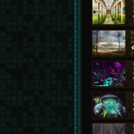
B
P
P
T