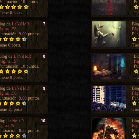
Puntuación:
10
puntos.
Pu
Tiene
0
posts.
Ti
log de
LaNsHoR
Blo
7
ágina 158
Pág
untuación:
9.00
puntos.
Pun
iene
0
posts.
Tie
Blog de
LaNsHoR
Bl
8
Página 157
Pá
Puntuación:
10
puntos.
Pu
Tiene
0
posts.
Ti
log de
LaNsHoR
Blo
9
ágina 156
Pág
untuación:
9.00
puntos.
Pun
iene
15
posts.
Tie
log de
NeToN
Blo
10
ágina 79
Pág
untuación:
8.27
puntos.
Pun