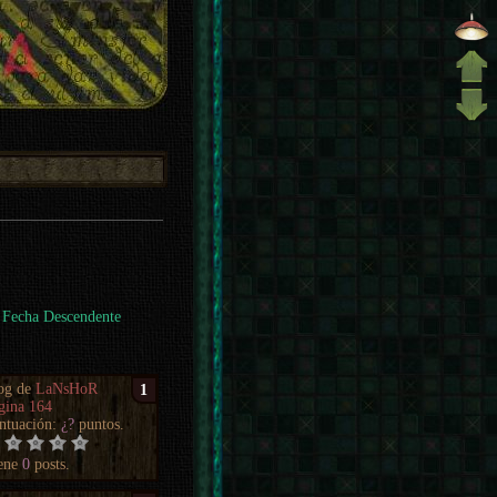
Fecha Descendente
og de
LaNsHoR
1
gina 164
ntuación:
¿?
puntos.
ene
0
posts.