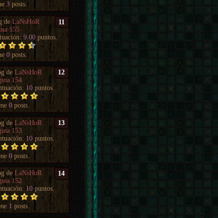
ne
3
posts.
g de
LaNsHoR
11
ina 155
tuación:
9.00
puntos.
ne
0
posts.
og de
LaNsHoR
12
gina 154
ntuación:
10
puntos.
ene
0
posts.
og de
LaNsHoR
13
gina 153
ntuación:
10
puntos.
ene
0
posts.
og de
LaNsHoR
14
gina 152
ntuación:
10
puntos.
ene
1
posts.