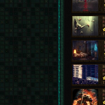
B
P
P
T
B
P
P
T
B
P
P