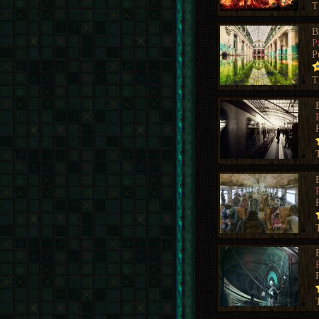
T
B
P
P
T