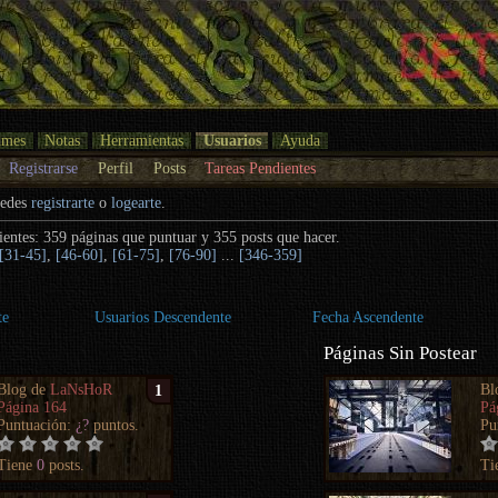
umes
Notas
Herramientas
Usuarios
Ayuda
Registrarse
Perfil
Posts
Tareas Pendientes
uedes
registrarte
o
logearte
.
ientes: 359 páginas que puntuar y 355 posts que hacer.
[31-45]
,
[46-60]
,
[61-75]
,
[76-90]
...
[346-359]
te
Usuarios Descendente
Fecha Ascendente
Páginas Sin Postear
Blog de
LaNsHoR
Bl
1
Página 164
Pá
Puntuación:
¿?
puntos.
Pu
Tiene
0
posts.
Ti