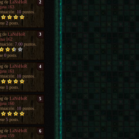
og de
LaNsHoR
2
gina 163
ntuación:
10
puntos.
ene
2
posts.
g de
LaNsHoR
3
ina 162
tuación:
7.00
puntos.
ne
0
posts.
og de
LaNsHoR
4
gina 161
ntuación:
10
puntos.
ene
1
posts.
og de
LaNsHoR
5
gina 160
ntuación:
10
puntos.
ene
5
posts.
og de
LaNsHoR
6
gina 159