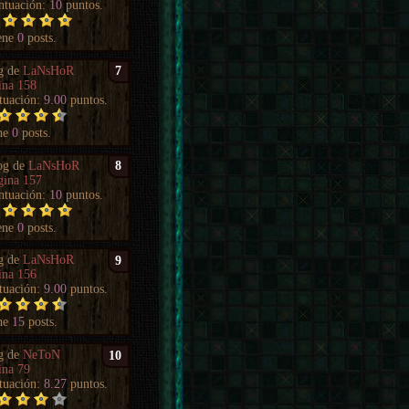
ntuación:
10
puntos.
ene
0
posts.
g de
LaNsHoR
7
ina 158
tuación:
9.00
puntos.
ne
0
posts.
og de
LaNsHoR
8
gina 157
ntuación:
10
puntos.
ene
0
posts.
g de
LaNsHoR
9
ina 156
tuación:
9.00
puntos.
ne
15
posts.
g de
NeToN
10
ina 79
tuación:
8.27
puntos.