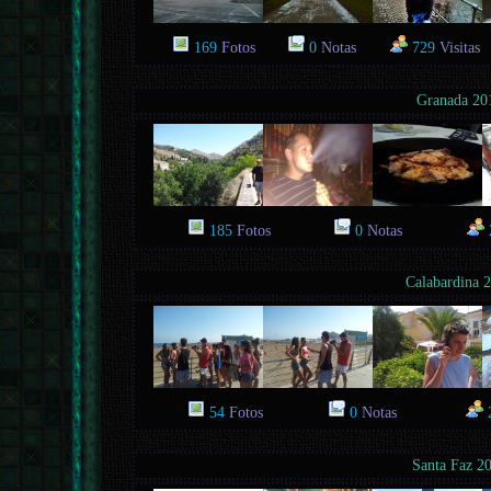
169
Fotos
0
Notas
729
Visitas
Granada 20
185
Fotos
0
Notas
Calabardina 
54
Fotos
0
Notas
Santa Faz 2