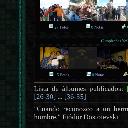
27
Fotos
8
Notas
Cumpleaños Yes
15
Fotos
8
Notas
Lista de álbumes publicados:
[26-30]
...
[36-35]
"Cuando reconozco a un herm
hombre." Fiódor Dostoievski