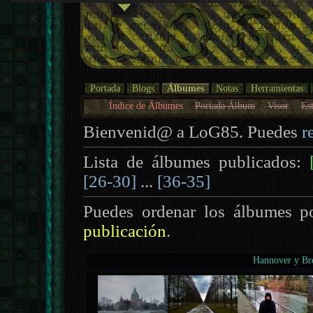
Portada
Blogs
Álbumes
Notas
Herramientas
Índice de Álbumes
Portada Álbum
Visor
Est
Bienvenid@ a LoG85. Puedes
r
Lista de álbumes publicados:
[26-30]
...
[36-35]
Puedes ordenar los álbumes p
publicación
.
Hannover y B