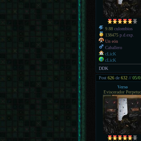
9.88
culombios
138475
p.d.exp.
Un eón
Caballero
cLicK
cLicK
DDK
Post
626
de
632
//
05/0
Verso
Eviscerador Perpetu