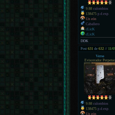
9.88
culombios
138475
p.d.exp.
Un eón
Caballero
cLicK
cLicK
DDK
Post
631
de
632
//
11/0
Verso
Eviscerador Perpetu
9.88
culombios
138475
p.d.exp.
Un eón