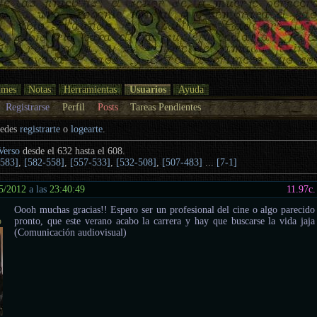
umes
Notas
Herramientas
Usuarios
Ayuda
Registrarse
Perfil
Posts
Tareas Pendientes
uedes
registrarte
o
logearte
.
Verso
desde el 632 hasta el 608.
-583]
,
[582-558]
,
[557-533]
,
[532-508]
,
[507-483]
...
[7-1]
5/2012
a las
23:40:49
11.97
c.
Oooh muchas gracias!! Espero ser un profesional del cine o algo parecido
o
pronto, que este verano acabo la carrera y hay que buscarse la vida jaja
(Comunicación audiovisual)