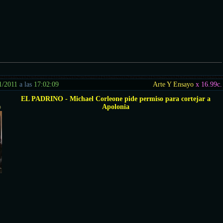
1/2011
a las
17:02:09
Arte Y Ensayo
x 16.99
c.
EL PADRINO - Michael Corleone pide permiso para cortejar a
o
Apolonia