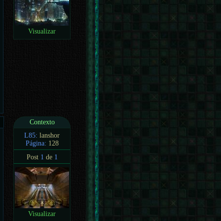
Visualizar
Contexto
L85:
lanshor
Página:
128
Post
1
de
1
Visualizar