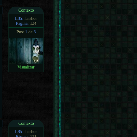
Contexto
L85:
lanshor
Página:
134
Post
1
de
3
Visualizar
Contexto
L85:
lanshor
Página:
131