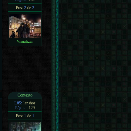
Post
2
de
2
Visualizar
Contexto
L85:
lanshor
Página:
129
Post
1
de
1