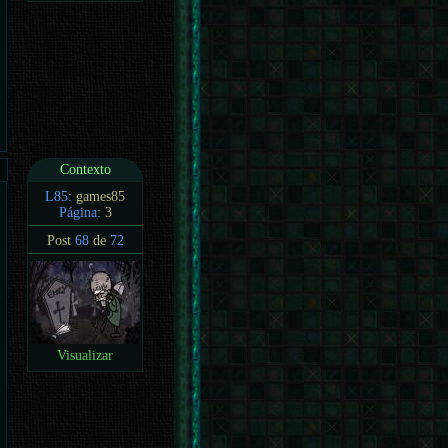
Contexto
L85:
games85
Página:
3
Post
68
de
72
Visualizar