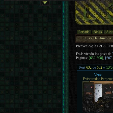
Portada
Blogs
Álb
Lista De Usuarios
Bienvenid@ a LoG85. P
Estás viendo los posts de
Páginas:
[632-608]
,
[607
Post
632
de
632
//
13/0
Verso
Eviscerador Perpetu