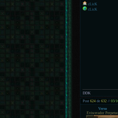
cLicK
cLicK
DDK
Post
624
de
632
//
03/1
Verso
Eviscerador Perpetu