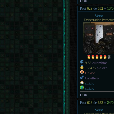
DDK
Post
629
de
632
//
13/0
Verso
Eviscerador Perpetu
9.88
culombios
138475
p.d.exp.
Un eón
Caballero
cLicK
cLicK
DDK
Post
628
de
632
//
24/0
Verso