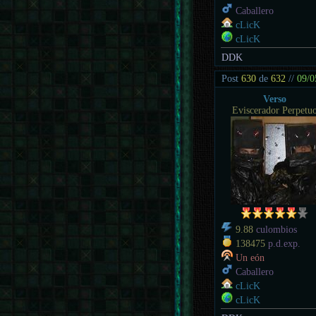
Caballero
cLicK
cLicK
DDK
Post
630
de
632
//
09/0
Verso
Eviscerador Perpetu
9.88
culombios
138475
p.d.exp.
Un eón
Caballero
cLicK
cLicK