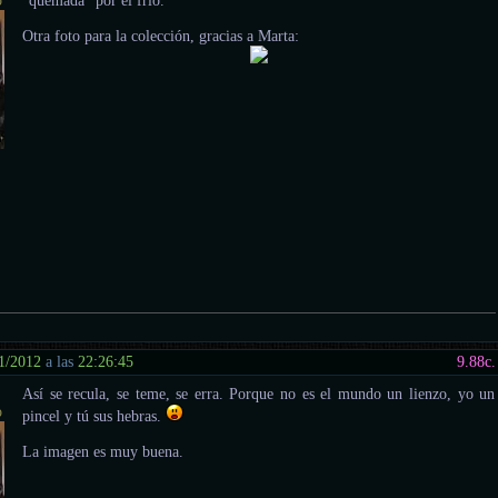
o
"quemada" por el frío.
Otra foto para la colección, gracias a Marta:
1/2012
a las
22:26:45
9.88
c.
Así se recula, se teme, se erra. Porque no es el mundo un lienzo, yo un
o
pincel y tú sus hebras.
La imagen es muy buena.