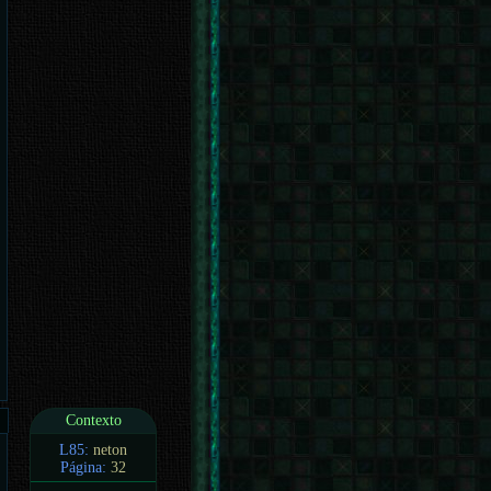
Contexto
L85:
neton
Página:
32