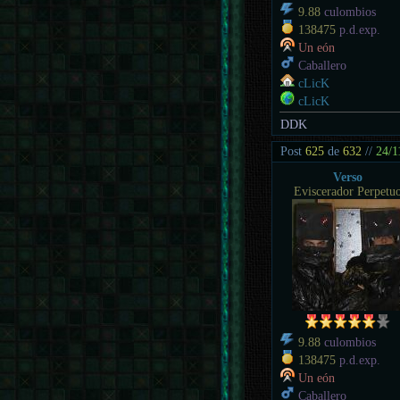
9.88
culombios
138475
p.d.exp.
Un eón
Caballero
cLicK
cLicK
DDK
Post
625
de
632
//
24/1
Verso
Eviscerador Perpetu
9.88
culombios
138475
p.d.exp.
Un eón
Caballero