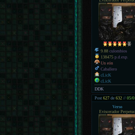
Eviscerador Perpetu
9.88
culombios
138475
p.d.exp.
Un eón
Caballero
cLicK
cLicK
DDK
Post
627
de
632
//
05/0
Verso
Eviscerador Perpetu