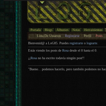
Portada
Blogs
Álbumes
Notas
Herramientas
Lista De Usuarios
Registrarse
Perfil
Posts
Bienvenid@ a LoG85. Puedes
registrarte
o
logearte
.
Estás viendo los posts de
Rosa
desde el 0 hasta el 0.
¡¡
Rosa
no ha escrito todavía ningún post!!
"Bueno... podemos hacerlo, pero también podemos no h