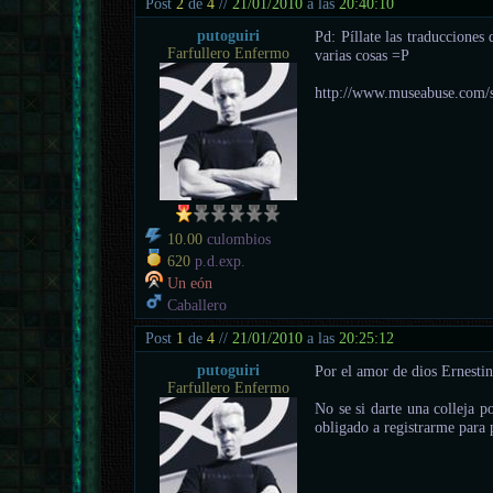
Post
2
de
4
//
21/01/2010
a las
20:40:10
putoguiri
Pd: Píllate las traduccione
Farfullero Enfermo
varias cosas =P
http://www.museabuse.com/s
10.00
culombios
620
p.d.exp.
Un eón
Caballero
Post
1
de
4
//
21/01/2010
a las
20:25:12
putoguiri
Por el amor de dios Ernestin
Farfullero Enfermo
No se si darte una colleja p
obligado a registrarme para p