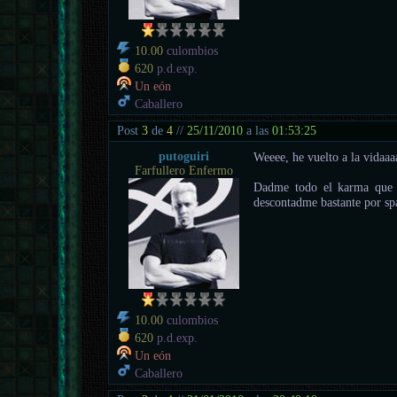
10.00
culombios
620
p.d.exp.
Un eón
Caballero
Post
3
de
4
//
25/11/2010
a las
01:53:25
putoguiri
Weeee, he vuelto a la vidaa
Farfullero Enfermo
Dadme todo el karma que 
descontadme bastante por sp
10.00
culombios
620
p.d.exp.
Un eón
Caballero