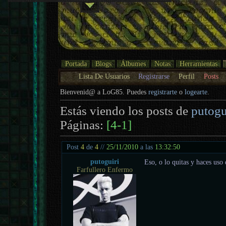
Portada
Blogs
Álbumes
Notas
Herramientas
Lista De Usuarios
Registrarse
Perfil
Posts
Bienvenid@ a LoG85. Puedes
registrarte
o
logearte
.
Estás viendo los posts de
putogu
Páginas:
[4-1]
Post
4
de
4
//
25/11/2010
a las
13:32:50
putoguiri
Eso, o lo quitas y haces uso
Farfullero Enfermo