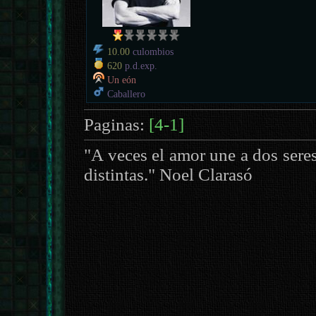
10.00
culombios
620
p.d.exp.
Un eón
Caballero
Paginas:
[4-1]
"A veces el amor une a dos sere
distintas." Noel Clarasó