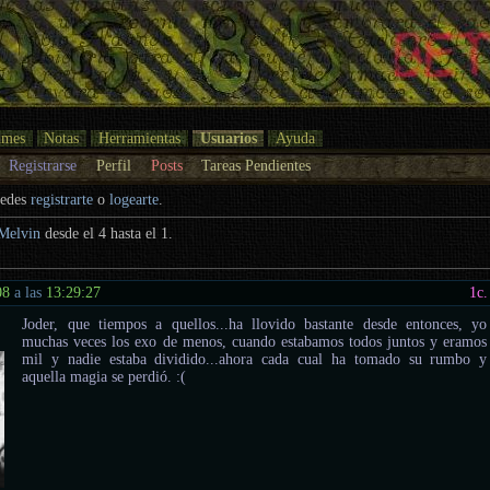
umes
Notas
Herramientas
Usuarios
Ayuda
Registrarse
Perfil
Posts
Tareas Pendientes
uedes
registrarte
o
logearte
.
Melvin
desde el 4 hasta el 1.
08
a las
13:29:27
1
c.
Joder, que tiempos a quellos...ha llovido bastante desde entonces, yo
muchas veces los exo de menos, cuando estabamos todos juntos y eramos
mil y nadie estaba dividido...ahora cada cual ha tomado su rumbo y
aquella magia se perdió. :(