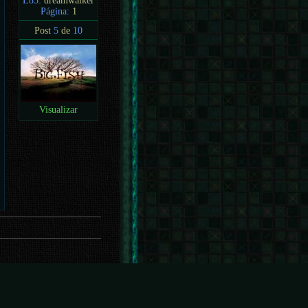
L85:
dreamwalker
Página:
1
Post
5
de
10
Visualizar