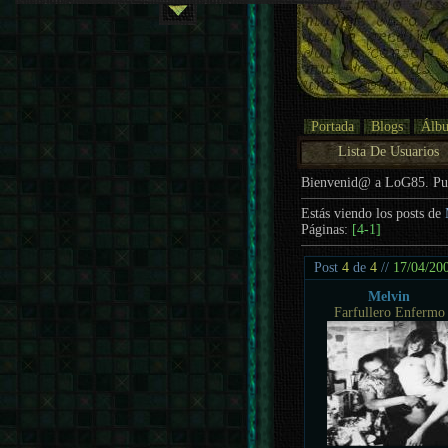
Portada
Blogs
Álb
Lista De Usuarios
Bienvenid@ a LoG85. P
Estás viendo los posts de
Páginas:
[4-1]
Post
4
de
4
//
17/04/20
Melvin
Farfullero Enfermo