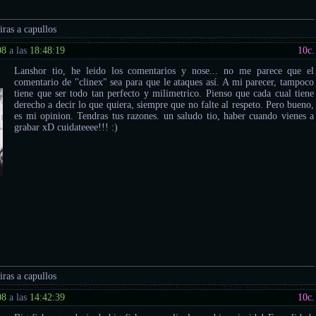
tiras a capullos
08
a las
18:48:19
10
c.
Lanshor tio, he leido los comentarios y nose... no me parece que el
comentario de "clinex" sea para que le ataques así. A mi parecer, tampoco
tiene que ser todo tan perfecto y milimetrico. Pienso que cada cual tiene
derecho a decir lo que quiera, siempre que no falte al respeto. Pero bueno,
es mi opinion. Tendras tus razones. un saludo tio, haber cuando vienes a
grabar xD cuidateeee!!! :)
tiras a capullos
08
a las
14:42:39
10
c.