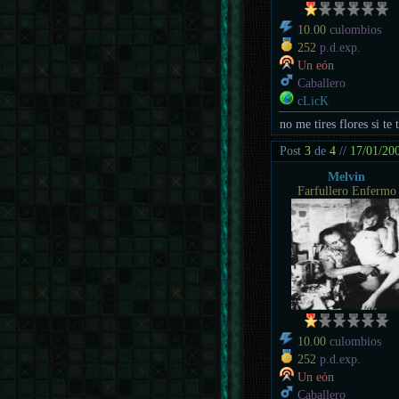
10.00
culombios
252
p.d.exp.
Un eón
Caballero
cLicK
no me tires flores si te 
Post
3
de
4
//
17/01/20
Melvin
Farfullero Enfermo
10.00
culombios
252
p.d.exp.
Un eón
Caballero