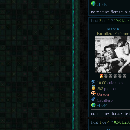
cLicK
no me tires flores si te 
Post
2
de
4
//
17/01/20
Melvin
Farfullero Enfermo
10.00
culombios
252
p.d.exp.
Un eón
Caballero
cLicK
no me tires flores si te 
Post
1
de
4
//
03/01/20