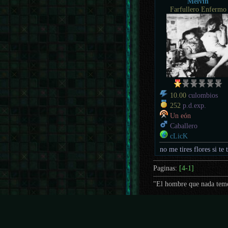
Melvin
Farfullero Enfermo
10.00
culombios
252
p.d.exp.
Un eón
Caballero
cLicK
no me tires flores si te 
Paginas:
[4-1]
"El hombre que nada teme