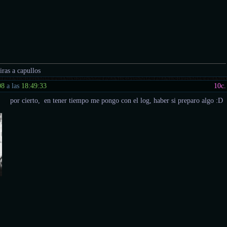
tiras a capullos
08
a las
18:49:33
10
c.
por cierto, en tener tiempo me pongo con el log, haber si preparo algo :D