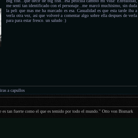
Big fish...que decir de big fish...esa pelicula cambio mi vida! Enrealidad,
me sentí tan identificado con el personaje...me marcó muchisimo, sin duda
la peli que mas me ha marcado es esa. Casualidad es que esta tarde iba a
verla otra vez, asi que volveré a comentar algo sobre ella despues de verla
para para estar fresco. un saludo :)
tiras a capullos
 es tan fuerte como el que es temido por todo el mundo." Otto von Bismark