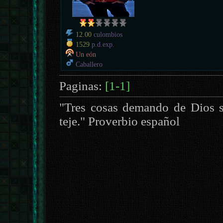
12.00
culombios
1529
p.d.exp.
Un eón
Caballero
Paginas:
[1-1]
"Tres cosas demando de Dios si 
teje." Proverbio español