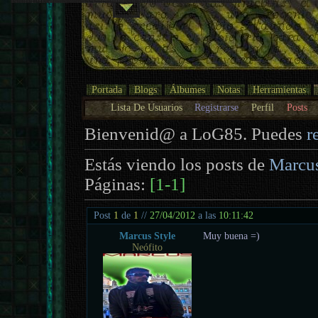
Portada
Blogs
Álbumes
Notas
Herramientas
Lista De Usuarios
Registrarse
Perfil
Posts
Bienvenid@ a LoG85. Puedes
r
Estás viendo los posts de
Marcus
Páginas:
[1-1]
Post
1
de
1
//
27/04/2012
a las
10:11:42
Marcus Style
Muy buena =)
Neófito