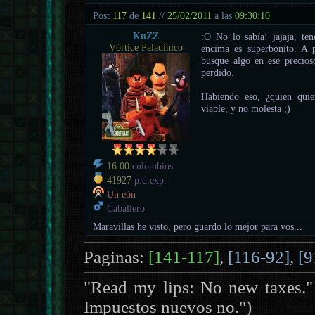
Post
117
de
141
//
25/02/2011
a las
09:30:10
KuZZ
:O No lo sabía! jajaja, te
Vórtice Paladínico
encima es superbonito. A 
busque algo en ese precios
perdido.
Habiendo eso, ¿quien quie
viable, y no molesta ;)
16.00
culombios
41927
p.d.exp.
Un eón
Caballero
Maravillas he visto, pero guardo lo mejor para vos...
Paginas:
[141-117]
,
[116-92]
,
[9
"Read my lips: No new taxes."
Impuestos nuevos no.")