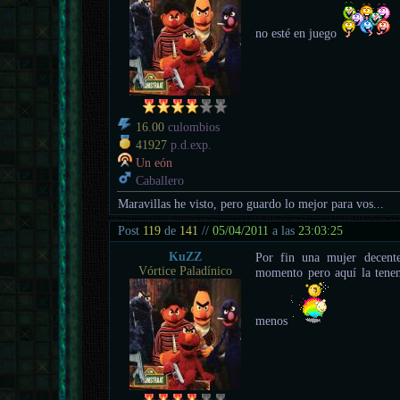
no esté en juego
16.00
culombios
41927
p.d.exp.
Un eón
Caballero
Maravillas he visto, pero guardo lo mejor para vos...
Post
119
de
141
//
05/04/2011
a las
23:03:25
KuZZ
Por fin una mujer decente
Vórtice Paladínico
momento pero aquí la tene
menos