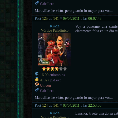
Caballero
Maravillas he visto, pero guardo lo mejor para vos...
Post
125
de
141
//
09/04/2011
a las
06:07:48
KuZZ
Voy a ponerme una camise
Vórtice Paladínico
claramente falta en un dia t
16.00
culombios
41927
p.d.exp.
Un eón
Caballero
Maravillas he visto, pero guardo lo mejor para vos...
Post
124
de
141
//
08/04/2011
a las
22:53:58
KuZZ
Lanshor, traete una gorra ext
Vórtice Paladínico