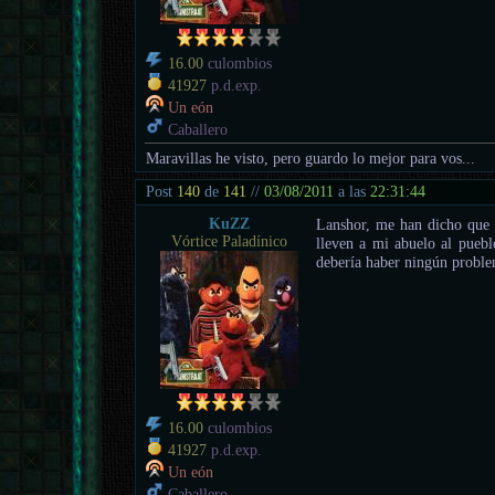
16.00
culombios
41927
p.d.exp.
Un eón
Caballero
Maravillas he visto, pero guardo lo mejor para vos...
Post
140
de
141
//
03/08/2011
a las
22:31:44
KuZZ
Lanshor, me han dicho que a
Vórtice Paladínico
lleven a mi abuelo al puebl
debería haber ningún proble
16.00
culombios
41927
p.d.exp.
Un eón
Caballero