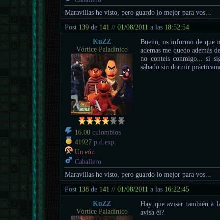
Maravillas he visto, pero guardo lo mejor para vos...
Post
139
de
141
//
01/08/2011
a las
18:52:54
KuZZ
Bueno, os informo de que no
Vórtice Paladínico
ademas me quedo además de l
no conteis conmigo... si si
sábado sin dormir prácticam
16.00
culombios
41927
p.d.exp.
Un eón
Caballero
Maravillas he visto, pero guardo lo mejor para vos...
Post
138
de
141
//
01/08/2011
a las
16:22:45
KuZZ
Hay que avisar también a l
Vórtice Paladínico
avisa él?