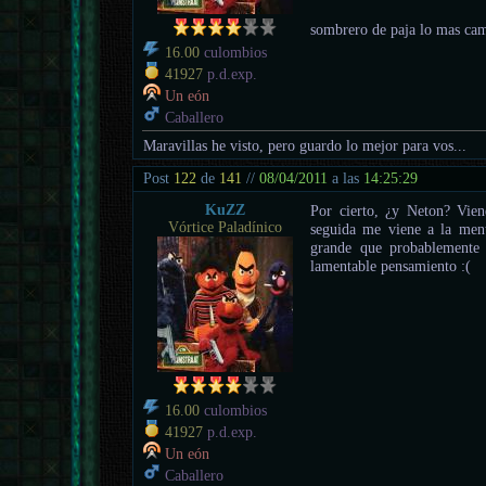
sombrero de paja lo mas ca
16.00
culombios
41927
p.d.exp.
Un eón
Caballero
Maravillas he visto, pero guardo lo mejor para vos...
Post
122
de
141
//
08/04/2011
a las
14:25:29
KuZZ
Por cierto, ¿y Neton? Vie
Vórtice Paladínico
seguida me viene a la men
grande que probablemente 
lamentable pensamiento :(
16.00
culombios
41927
p.d.exp.
Un eón
Caballero