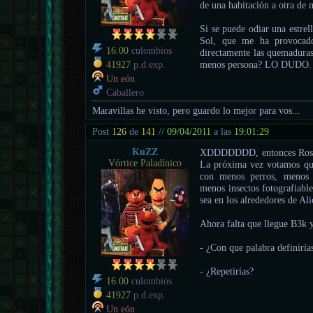
de una habitación a otra de
Si se puede odiar una estrel
Sol, que me ha provocado 
16.00
culombios
directamente las quemaduras 
menos persona? LO DUDO.
41927
p.d.exp.
Un eón
Caballero
Maravillas he visto, pero guardo lo mejor para vos...
Post
126
de
141
//
09/04/2011
a las
19:01:29
KuZZ
XDDDDDDD, entonces Rosa..
Vórtice Paladínico
La próxima vez votamos qu
con menos perros, menos c
menos insectos fotografiable
sea en los alrededores de Ali
Ahora falta que llegue B3k y
- ¿Con que palabra definiría
- ¿Repetirías?
16.00
culombios
41927
p.d.exp.
Un eón