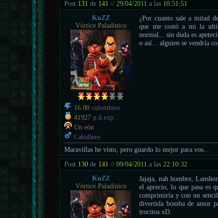
Post
131
de
141
//
29/04/2011
a las
10:51:51
KuZZ
¿Por cuanto sale a mitad d
Vórtice Paladínico
que me costó a mi la ulti
normal... sin duda es apetecib
o así... alguien se vendría 
16.00
culombios
41927
p.d.exp.
Un eón
Caballero
Maravillas he visto, pero guardo lo mejor para vos...
Post
130
de
141
//
09/04/2011
a las
22:10:32
KuZZ
Jajaja, nah hombre, Lanshor
Vórtice Paladínico
el aprecio, lo que pasa es q
comprimiría y con un sencil
divertida bomba de amor pa
trocitos xD.