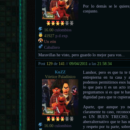
Por lo demás se le quiere
conjunto.
16.00
culombios
41927
p.d.exp.
Un eón
Caballero
Maravillas he visto, pero guardo lo mejor para vos...
Post
129
de
141
//
09/04/2011
a las
21:58:34
KuZZ
Lanshor, pero es que tu t
Vórtice Paladínico
entrepierna en tu casa y 
podemos permitirnos esos luj
lo que para ti es un acto i
preguntamos si es que te ha
dignidad para que te cupieran
Aparte, que aunque yo no
claramente tu caso, recono
es UN BUEN TRECHO, que
aberralternativo que te has 
16.00
culombios
y respeto por tu parte, sobr