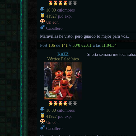
16.00
culombios
41927
p.d.exp.
Un eón
Caballero
Maravillas he visto, pero guardo lo mejor para vos...
Post
136
de
141
//
30/07/2011
a las
11:04:34
KuZZ
Si esta sémana me toca sábado
Vórtice Paladínico
16.00
culombios
41927
p.d.exp.
Un eón
Caballero