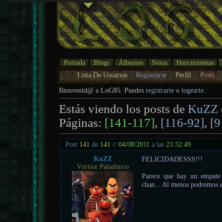
Portada
Blogs
Álbumes
Notas
Herramientas
Lista De Usuarios
Registrarse
Perfil
Posts
Bienvenid@ a LoG85. Puedes
registrarte
o
logearte
.
Estás viendo los posts de
KuZZ
Páginas:
[141-117]
,
[116-92]
,
[9
Post
141
de
141
//
04/08/2011
a las
23:32:49
KuZZ
FELICIDADESSS!!!
Vórtice Paladínico
Parece que hay un empate 
chan... Al menos podremos e