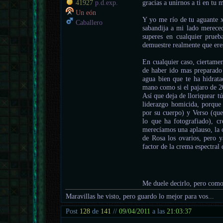
gracias a unirnos a ti en tu
41927
p.d.exp.
Un eón
Y yo me río de tu aguante xD
Caballero
sabandija a mi lado mereced
superes en cualquier prueb
demuestre realmente que ere
En cualquier caso, ciertame
de haber ido mas preparado
agua bien que te ha hidrat
mano como si el pajaro de 20
Así que deja de lloriquear t
liderazgo homicida, porqu
por su cuerpo) y Verso (que
lo que ha fotografiado), c
merecíamos una aplauso, la 
de Rosa los ovarios, pero y
factor de la crema espectral
Me duele decirlo, pero como
Maravillas he visto, pero guardo lo mejor para vos...
Post
128
de
141
//
09/04/2011
a las
21:03:37