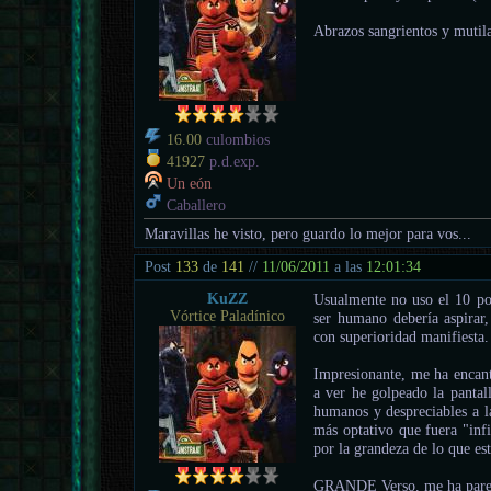
Abrazos sangrientos y mutil
16.00
culombios
41927
p.d.exp.
Un eón
Caballero
Maravillas he visto, pero guardo lo mejor para vos...
Post
133
de
141
//
11/06/2011
a las
12:01:34
KuZZ
Usualmente no uso el 10 po
Vórtice Paladínico
ser humano debería aspirar,
con superioridad manifiesta.
Impresionante, me ha encant
a ver he golpeado la pantal
humanos y despreciables a l
más optativo que fuera "infi
por la grandeza de lo que es
GRANDE Verso, me ha pareci