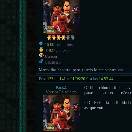
16.00
culombios
41927
p.d.exp.
Un eón
Caballero
Maravillas he visto, pero guardo lo mejor para vos...
Post
137
de
141
//
01/08/2011
a las
14:53:44
KuZZ
O chino chino o sitios nue
Vórtice Paladínico
ganas de aparecer en se7en 
P.D.: Existe la posibilidad 
así que voto.