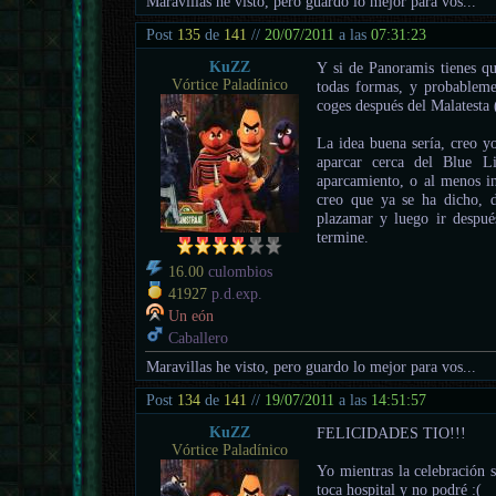
Maravillas he visto, pero guardo lo mejor para vos...
Post
135
de
141
//
20/07/2011
a las
07:31:23
KuZZ
Y si de Panoramis tienes qu
Vórtice Paladínico
todas formas, y probableme
coges después del Malatesta 
La idea buena sería, creo yo
aparcar cerca del Blue L
aparcamiento, o al menos i
creo que ya se ha dicho, d
plazamar y luego ir despué
termine.
16.00
culombios
41927
p.d.exp.
Un eón
Caballero
Maravillas he visto, pero guardo lo mejor para vos...
Post
134
de
141
//
19/07/2011
a las
14:51:57
KuZZ
FELICIDADES TIO!!!
Vórtice Paladínico
Yo mientras la celebración s
toca hospital y no podré :(