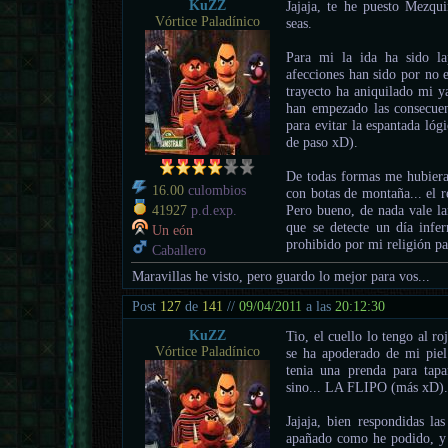
KuZZ
Jajaja, te he puesto Mezqui
Vórtice Paladínico
seas.
Para mi la ida ha sido la
afecciones han sido por no e
trayecto ha aniquilado mi y
han empezado las consecuen
para evitar la espantada lóg
de paso xD).
De todas formas me hubiera
16.00
culombios
con botas de montaña... el r
Pero bueno, de nada vale l
41927
p.d.exp.
que se detecte un día infe
Un eón
prohibido por mi religión pa
Caballero
Maravillas he visto, pero guardo lo mejor para vos...
Post
127
de
141
//
09/04/2011
a las
20:12:30
KuZZ
Tio, el cuello lo tengo al roj
Vórtice Paladínico
se ha apoderado de mi pie
tenia una prenda para tapa
sino... LA FLIPO (más xD)
Jajaja, bien respondidas las
apañado como he podido, y 