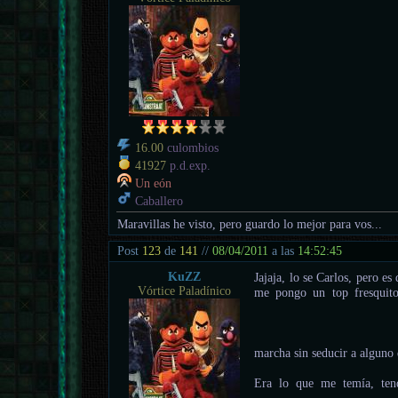
16.00
culombios
41927
p.d.exp.
Un eón
Caballero
Maravillas he visto, pero guardo lo mejor para vos...
Post
123
de
141
//
08/04/2011
a las
14:52:45
KuZZ
Jajaja, lo se Carlos, per
Vórtice Paladínico
me pongo un top fresquit
marcha sin seducir a algun
Era lo que me temía, tend