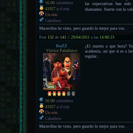
16.00
culombios
las expectativas han sid
41927
p.d.exp.
diamantes. Suerte con la va
Un eón
Caballero
Maravillas he visto, pero guardo lo mejor para vos...
Post
132
de
141
//
29/04/2011
a las
14:00:23
KuZZ
¿El martes a que hora? Yo
Vórtice Paladínico
academia, así que si es a l
regular...
16.00
culombios
41927
p.d.exp.
Un eón
Caballero
Maravillas he visto, pero guardo lo mejor para vos...