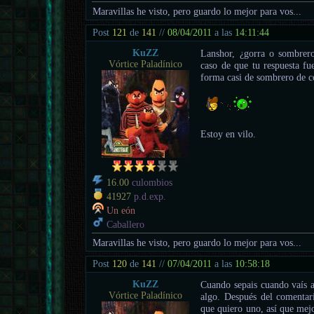
Maravillas he visto, pero guardo lo mejor para vos...
Post
121
de
141
//
08/04/2011
a las
14:11:44
KuZZ
Lanshor, ¿gorra o sombrero
Vórtice Paladínico
caso de que tu respuesta fu
forma casi de sombrero de c
Estoy en vilo.
16.00
culombios
41927
p.d.exp.
Un eón
Caballero
Maravillas he visto, pero guardo lo mejor para vos...
Post
120
de
141
//
07/04/2011
a las
10:58:18
KuZZ
Cuando sepais cuando vaís a
Vórtice Paladínico
algo. Después del comentari
que quiero uno, así que mej