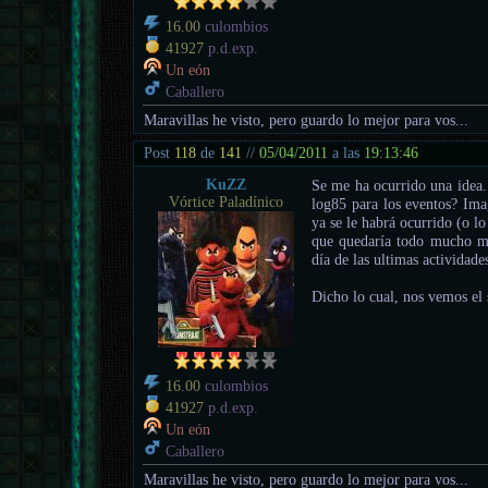
16.00
culombios
41927
p.d.exp.
Un eón
Caballero
Maravillas he visto, pero guardo lo mejor para vos...
Post
118
de
141
//
05/04/2011
a las
19:13:46
KuZZ
Se me ha ocurrido una idea..
Vórtice Paladínico
log85 para los eventos? Ima
ya se le habrá ocurrido (o 
que quedaría todo mucho mas
día de las ultimas actividade
Dicho lo cual, nos vemos el
16.00
culombios
41927
p.d.exp.
Un eón
Caballero
Maravillas he visto, pero guardo lo mejor para vos...