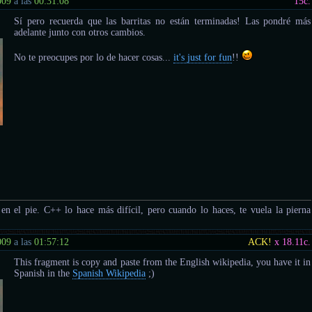
009
a las
00:31:08
15
c.
Sí pero recuerda que las barritas no están terminadas! Las pondré más
adelante junto con otros cambios.
No te preocupes por lo de hacer cosas...
it's just for fun
!!
e en el pie. C++ lo hace más difícil, pero cuando lo haces, te vuela la pierna
009
a las
01:57:12
ACK!
x 18.11
c.
This fragment is copy and paste from the English wikipedia, you have it in
Spanish in the
Spanish Wikipedia
;)