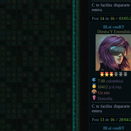
C te facilita disparart
entera.
Post
14
de
16
//
03/05/
BLei couRT
Diestra Y Entendida
7.00
culombios
10412
p.d.exp.
Un eón
Doncella
C te facilita disparart
entera.
Post
13
de
16
//
28/04/
BLei couRT