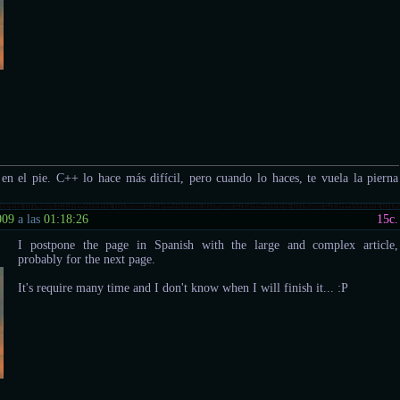
e en el pie. C++ lo hace más difícil, pero cuando lo haces, te vuela la pierna
009
a las
01:18:26
15
c.
I postpone the page in Spanish with the large and complex article,
probably for the next page.
It's require many time and I don't know when I will finish it... :P