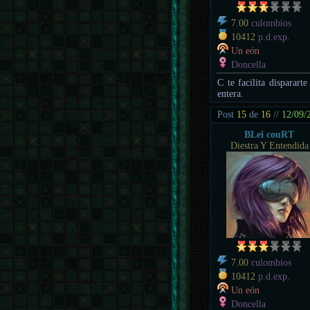
7.00
culombios
10412
p.d.exp.
Un eón
Doncella
C te facilita disparart
entera.
Post
15
de
16
//
12/09/
BLei couRT
Diestra Y Entendida
7.00
culombios
10412
p.d.exp.
Un eón
Doncella