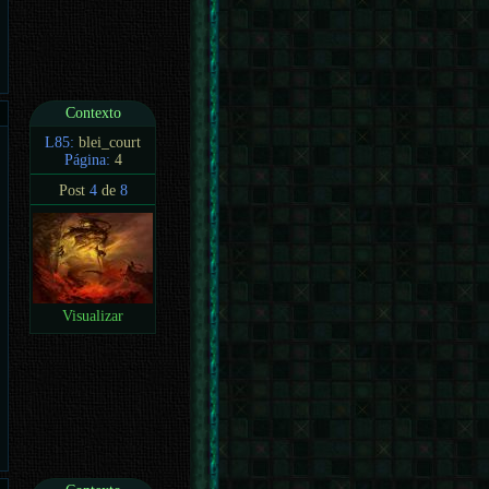
Contexto
L85:
blei_court
Página:
4
Post
4
de
8
Visualizar