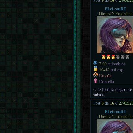
Post
9
de
16
//
24/04/2
BLei couRT
Diestra Y Entendida
7.00
culombios
10412
p.d.exp.
Un eón
Doncella
C te facilita disparart
entera.
Post
8
de
16
//
27/03/2
BLei couRT
Diestra Y Entendida