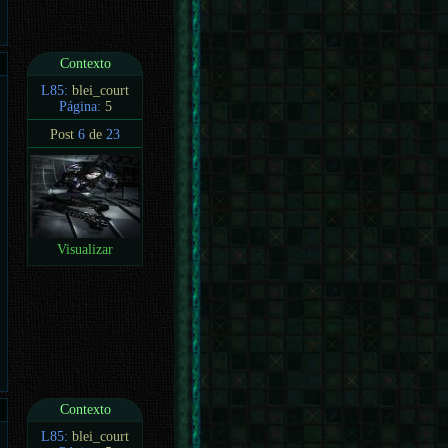
Contexto
L85:
blei_court
Página:
5
Post
6
de
23
Visualizar
Contexto
L85:
blei_court