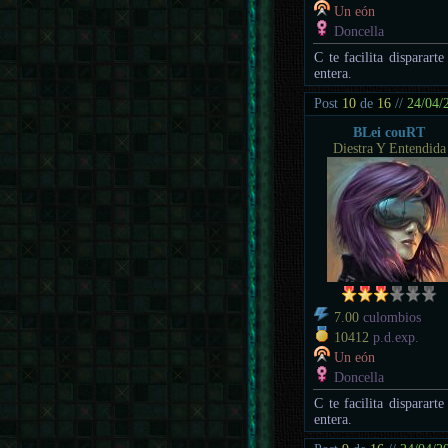
Un eón
Doncella
C te facilita disparart
entera.
Post
10
de
16
//
24/04/
BLei couRT
Diestra Y Entendida
7.00
culombios
10412
p.d.exp.
Un eón
Doncella
C te facilita disparart
entera.