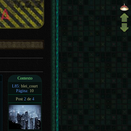
Contexto
L85:
blei_court
Página:
10
Post
2
de
4