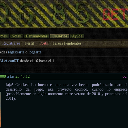
umes
Notas
Herramientas
Usuarios
Ayuda
Registrarse
Perfil
Posts
Tareas Pendientes
uedes
registrarte
o
logearte
.
BLei couRT
desde el 16 hasta el 1.
2009
a las
23:48:12
6
c.
Jaja! Gracias! Lo bueno es que una vez hecho, podré usarlo para el
desarrollo del juego, aka proyecto crónico, cuando lo empiece
(probablemente en algún momento entre verano de 2010 y principios del
2011).