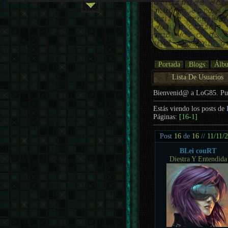
Portada
Blogs
Álb
Lista De Usuarios
Bienvenid@ a LoG85. P
Estás viendo los posts de
Páginas:
[16-1]
Post
16
de
16
//
11/11/
BLei couRT
Diestra Y Entendida