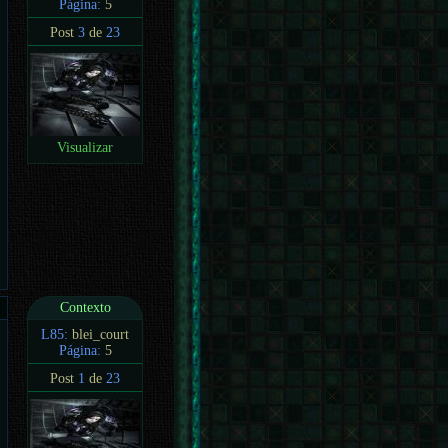
Página:
5
Post
3
de
23
Visualizar
Contexto
L85:
blei_court
Página:
5
Post
1
de
23