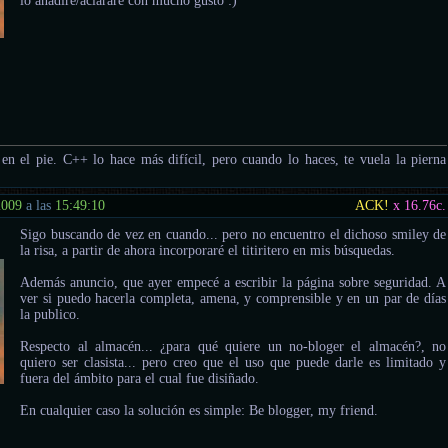
lo añadiré/aclararé con mucho gusto :)
e en el pie. C++ lo hace más difícil, pero cuando lo haces, te vuela la pierna
2009
a las
15:49:10
ACK!
x 16.76
c.
Sigo buscando de vez en cuando... pero no encuentro el dichoso smiley de
la risa, a partir de ahora incorporaré el titiritero en mis búsquedas.
Además anuncio, que ayer empecé a escribir la página sobre seguridad. A
ver si puedo hacerla completa, amena, y comprensible y en un par de días
la publico.
Respecto al almacén... ¿para qué quiere un no-bloger el almacén?, no
quiero ser clasista... pero creo que el uso que puede darle es limitado y
fuera del ámbito para el cual fue disiñado.
En cualquier caso la solución es simple: Be blogger, my friend.