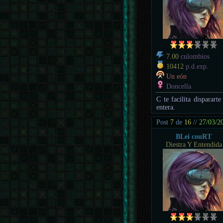
7.00
culombios
10412
p.d.exp.
Un eón
Doncella
C te facilita disparart
entera.
Post
7
de
16
//
27/03/2
BLei couRT
Diestra Y Entendida