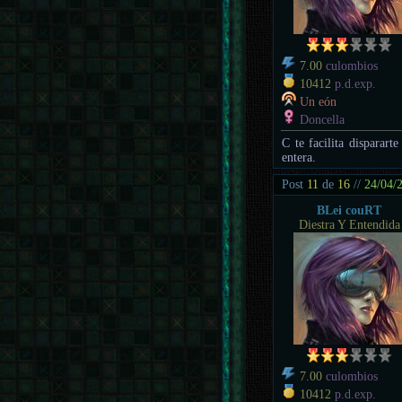
7.00
culombios
10412
p.d.exp.
Un eón
Doncella
C te facilita disparart
entera.
Post
11
de
16
//
24/04/
BLei couRT
Diestra Y Entendida
7.00
culombios
10412
p.d.exp.