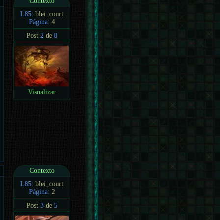
Contexto
L85:
blei_court
Página:
4
Post
2
de
8
Visualizar
Contexto
L85:
blei_court
Página:
2
Post
3
de
5