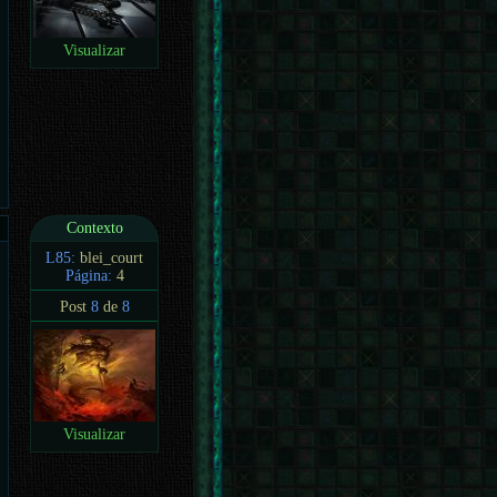
Visualizar
Contexto
L85:
blei_court
Página:
4
Post
8
de
8
Visualizar