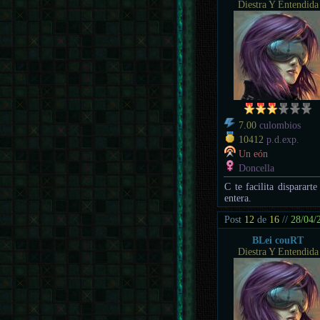
Diestra Y Entendida
7.00
culombios
10412
p.d.exp.
Un eón
Doncella
C te facilita disparart
entera.
Post
12
de
16
//
28/04/
BLei couRT
Diestra Y Entendida