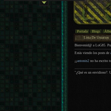
Portada
Blogs
Álb
Lista De Usuarios
Bienvenid@ a LoG85. P
Estás viendo los posts de
¡¡
antonin2
no ha escrito t
"¿Qué es un envidioso?. U