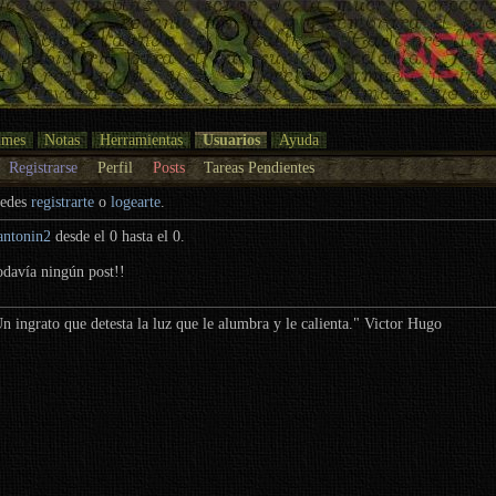
umes
Notas
Herramientas
Usuarios
Ayuda
Registrarse
Perfil
Posts
Tareas Pendientes
uedes
registrarte
o
logearte
.
antonin2
desde el 0 hasta el 0.
odavía ningún post!!
n ingrato que detesta la luz que le alumbra y le calienta." Victor Hugo