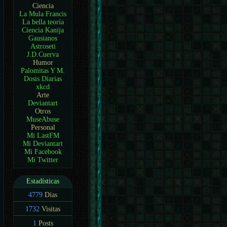
Ciencia
La Mula Francis
La bella teoría
Ciencia Kanija
Gausianos
Astroseti
J.D.Cuerva
Humor
Palomitas Y M.
Dosis Diarias
xkcd
Arte
Deviantart
Otros
MuseAbuse
Personal
Mi LastFM
Mi Deviantart
Mi Facebook
Mi Twitter
Estadísticas
4779
Días
1732
Visitas
1
Posts