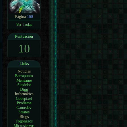
Página
160
Ver Todas
Puntuación
10
Links
Noticias
Barrapunto
Menéame
Slashdot
Digg
Informática
Codepixel
Pixélame
Gamedev
Stratos
Blogs
Fogonazos
Microsiervos