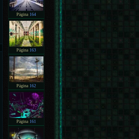
Página
164
Página
163
Página
162
Página
161