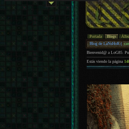
Portada
Blogs
Álb
Blog de LaNsHoR (
ca
Bienvenid@ a LoG85. P
Estás viendo la página
14