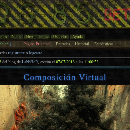
umes
Notas
Herramientas
Usuarios
Ayuda
mbiar
):
Página Principal
Entradas
Historial
Estadísticas
uedes
registrarte
o
logearte
.
8
del blog de
LaNsHoR
, escrita el
07/07/2013
a las
11:00:52
.
Composición Virtual