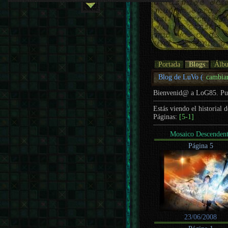
Portada
Blogs
Álb
Blog de LuVo (
cambia
Bienvenid@ a LoG85. P
Estás viendo el historial 
Páginas:
[5-1]
Mosaico Descenden
Página 5
23/06/2008