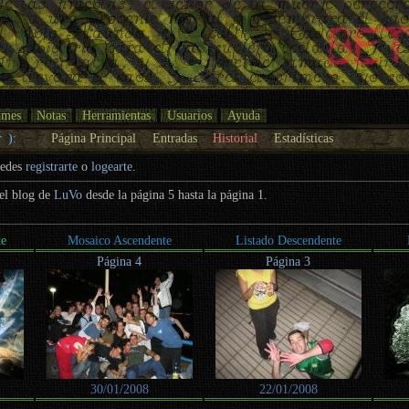
umes
Notas
Herramientas
Usuarios
Ayuda
r
):
Página Principal
Entradas
Historial
Estadísticas
uedes
registrarte
o
logearte
.
del blog de
LuVo
desde la página 5 hasta la página 1.
te
Mosaico Ascendente
Listado Descendente
Página 4
Página 3
30/01/2008
22/01/2008