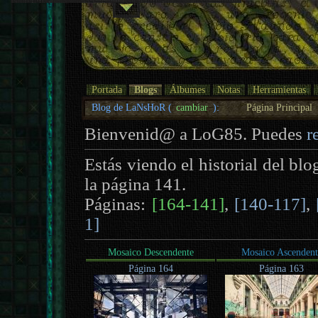
Portada
Blogs
Álbumes
Notas
Herramientas
Blog de LaNsHoR (
cambiar
):
Página Principal
Bienvenid@ a LoG85. Puedes
r
Estás viendo el historial del bl
la página 141.
Páginas:
[164-141]
,
[140-117]
,
1]
Mosaico Descendente
Mosaico Ascendent
Página 164
Página 163