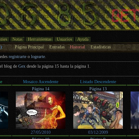
umes
Notas
Herramientas
Usuarios
Ayuda
):
Página Principal
Entradas
Historial
Estadísticas
uedes
registrarte
o
logearte
.
del blog de
Gex
desde la página 15 hasta la página 1.
te
Mosaico Ascendente
Listado Descendente
Página 14
Página 13
27/05/2010
03/12/2009