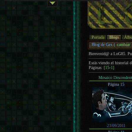
Portada
Blogs
Álb
Blog de Gex (
cambiar
Bienvenid@ a LoG85. P
Estás viendo el historial 
Páginas:
[15-1]
Mosaico Descenden
Página 15
23/09/2011