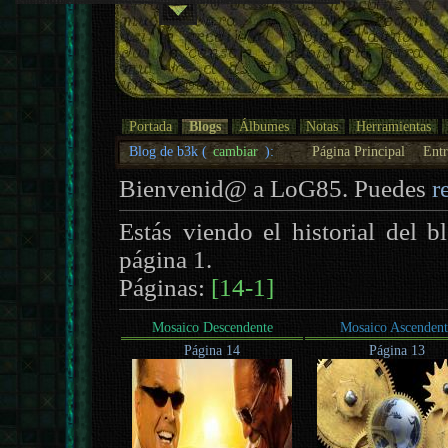
Portada
Blogs
Álbumes
Notas
Herramientas
Blog de b3k (
cambiar
):
Página Principal
Entr
Bienvenid@ a LoG85. Puedes
r
Estás viendo el historial del 
página 1.
Páginas:
[14-1]
Mosaico Descendente
Mosaico Ascendent
Página 14
Página 13