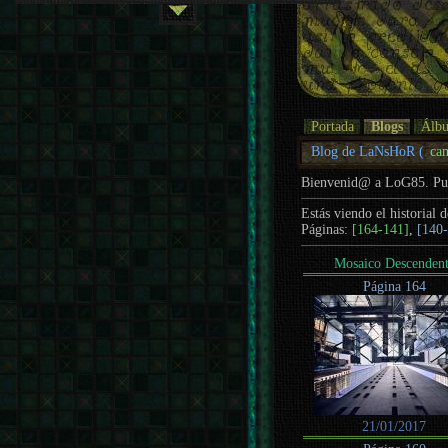
Portada
Blogs
Álb
Blog de LaNsHoR (
ca
Bienvenid@ a LoG85. P
Estás viendo el historial 
Páginas:
[164-141]
,
[140
Mosaico Descenden
Página 164
21/01/2017