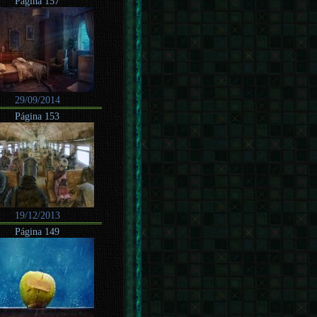
Página 157
29/09/2014
Página 153
19/12/2013
Página 149