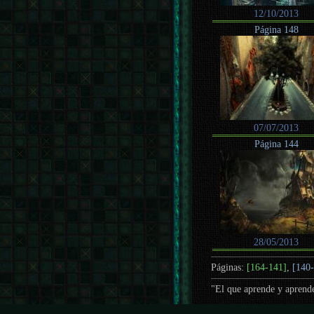
12/10/2013
Página 148
07/07/2013
Página 144
28/05/2013
Páginas:
[164-141]
,
[140
"El que aprende y aprende