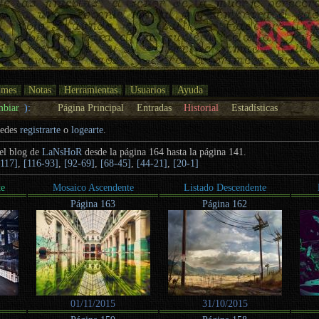
umes
Notas
Herramientas
Usuarios
Ayuda
mbiar
):
Página Principal
Entradas
Historial
Estadísticas
uedes
registrarte
o
logearte
.
del blog de
LaNsHoR
desde la página 164 hasta la página 141.
-117]
,
[116-93]
,
[92-69]
,
[68-45]
,
[44-21]
,
[20-1]
te
Mosaico Ascendente
Listado Descendente
Página 163
Página 162
01/11/2015
31/10/2015