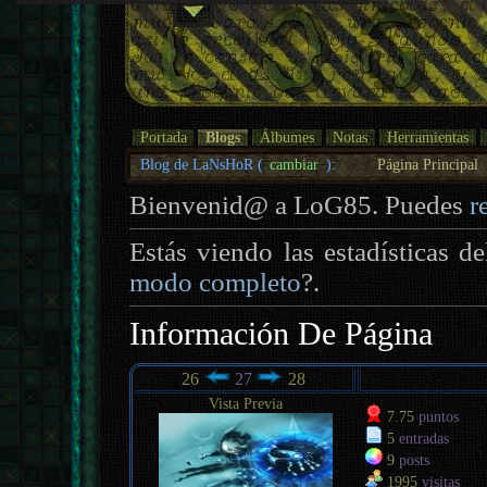
Portada
Blogs
Álbumes
Notas
Herramientas
Blog de LaNsHoR (
cambiar
):
Página Principal
Bienvenid@ a LoG85. Puedes
r
Estás viendo las estadísticas d
modo completo
?.
Información De Página
26
27
28
Vista Previa
7.75
puntos
5
entradas
9
posts
1995
visitas