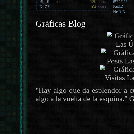
granaína
Big Kahuna
120
posts
KuZZ
KuZZ
104
posts
NeToN
Gráficas Blog
"Hay algo que da esplendor a cu
algo a la vuelta de la esquina." 