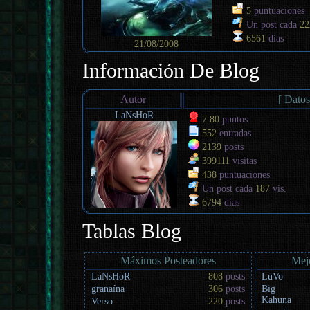
5
puntuaciones
Un post cada
22
6561
días
21/08/2008
Información De Blog
Autor
[ Datos
LaNsHoR
7.80
puntos
552
entradas
2139
posts
399111
visitas
438
puntuaciones
Un post cada
187
vis.
6794
días
Tablas Blog
Máximos Posteadores
Mej
LaNsHoR
808
posts
LuVo
granaína
306
posts
Big
Kahuna
Verso
220
posts